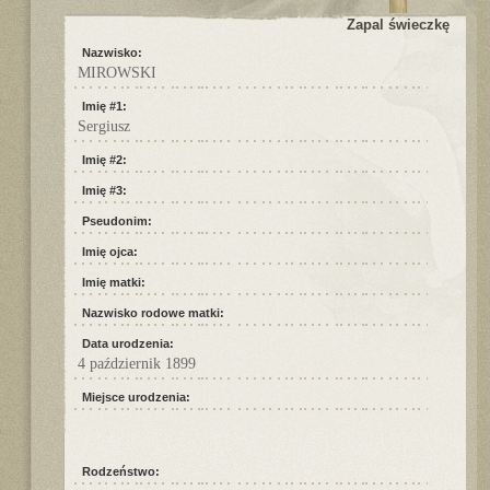
Zapal świeczkę
Nazwisko:
MIROWSKI
Imię #1:
Sergiusz
Imię #2:
Imię #3:
Pseudonim:
Imię ojca:
Imię matki:
Nazwisko rodowe matki:
Data urodzenia:
4 październik 1899
Miejsce urodzenia:
Rodzeństwo: