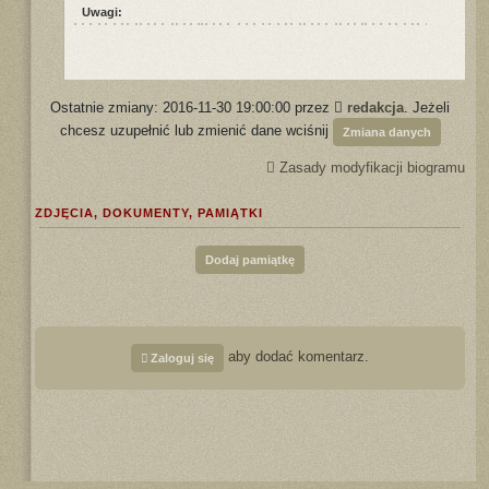
Uwagi:
Ostatnie zmiany: 2016-11-30 19:00:00 przez
redakcja
. Jeżeli
chcesz uzupełnić lub zmienić dane wciśnij
Zmiana danych
Zasady modyfikacji biogramu
ZDJĘCIA, DOKUMENTY, PAMIĄTKI
Dodaj pamiątkę
aby dodać komentarz.
Zaloguj się