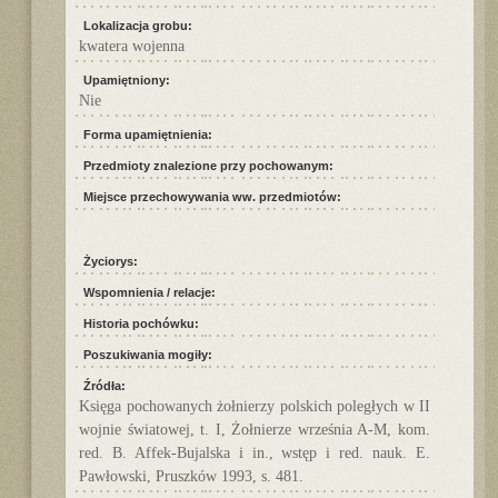
Lokalizacja grobu:
kwatera wojenna
Upamiętniony:
Nie
Forma upamiętnienia:
Przedmioty znalezione przy pochowanym:
Miejsce przechowywania ww. przedmiotów:
Życiorys:
Wspomnienia / relacje:
Historia pochówku:
Poszukiwania mogiły:
Źródła:
Księga pochowanych żołnierzy polskich poległych w II
wojnie światowej, t. I, Żołnierze września A-M, kom.
red. B. Affek-Bujalska i in., wstęp i red. nauk. E.
Pawłowski, Pruszków 1993, s. 481.