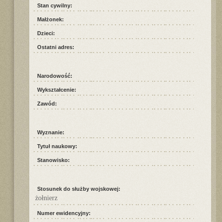
Stan cywilny:
Małżonek:
Dzieci:
Ostatni adres:
Narodowość:
Wykształcenie:
Zawód:
Wyznanie:
Tytuł naukowy:
Stanowisko:
Stosunek do służby wojskowej:
żołnierz
Numer ewidencyjny: