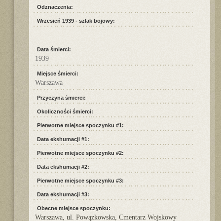
Odznaczenia:
Wrzesień 1939 - szlak bojowy:
Data śmierci:
1939
Miejsce śmierci:
Warszawa
Przyczyna śmierci:
Okoliczności śmierci:
Pierwotne miejsce spoczynku #1:
Data ekshumacji #1:
Pierwotne miejsce spoczynku #2:
Data ekshumacji #2:
Pierwotne miejsce spoczynku #3:
Data ekshumacji #3:
Obecne miejsce spoczynku:
Warszawa, ul. Powązkowska, Cmentarz Wojskowy