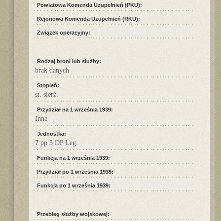
Powiatowa Komenda Uzupełnień (PKU):
Rejonowa Komenda Uzupełnień (RKU):
Związek operacyjny:
Rodzaj broni lub służby:
brak danych
Stopień:
st. sierż.
Przydział na 1 września 1939:
Inne
Jednostka:
7 pp 3 DP Leg.
Funkcja na 1 września 1939:
Przydział po 1 września 1939:
Funkcja po 1 września 1939:
Przebieg służby wojskowej: