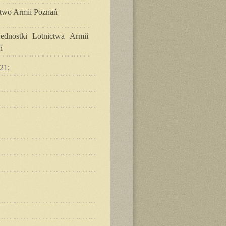
ctwo Armii Poznań
jednostki Lotnictwa Armii
ń
21;