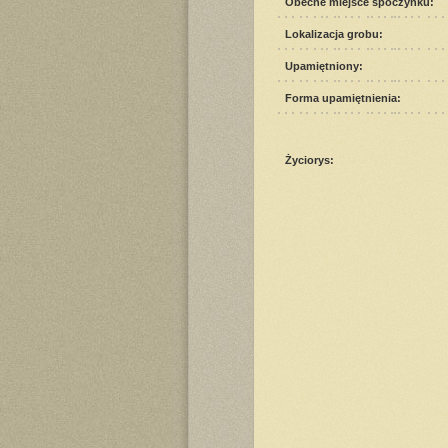
Obecne miejsce spoczynku:
Lokalizacja grobu:
Upamiętniony:
Forma upamiętnienia:
Życiorys: