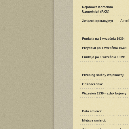
Rejonowa Komenda
Uzupełnień (RKU):
Armi
Związek operacyjny:
Funkcja na 1 września 1939:
Przydział po 1 września 1939:
Funkcja po 1 września 1939:
Przebieg służby wojskowej:
Odznaczenia:
Wrzesień 1939 - szlak bojowy:
Data śmierci:
Miejsce śmierci: