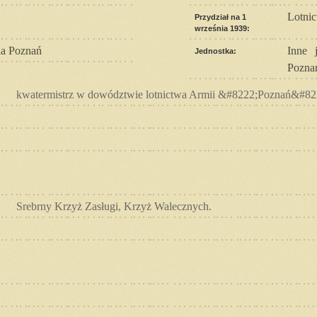
Lotni
Przydział na 1
września 1939:
a Poznań
Inne 
Jednostka:
Pozna
kwatermistrz w dowództwie lotnictwa Armii &#8222;Poznań&#82
Srebrny Krzyż Zasługi, Krzyż Walecznych.