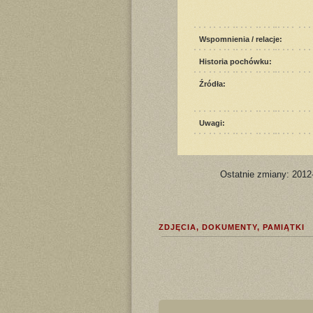
Wspomnienia / relacje:
Historia pochówku:
Źródła:
Uwagi:
Ostatnie zmiany: 2012
ZDJĘCIA, DOKUMENTY, PAMIĄTKI