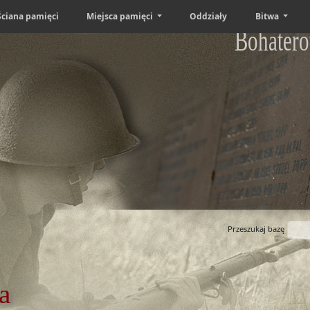
Ściana pamięci
Miejsca pamięci
Oddziały
Bitwa
Bohatero
Przeszukaj bazę
a