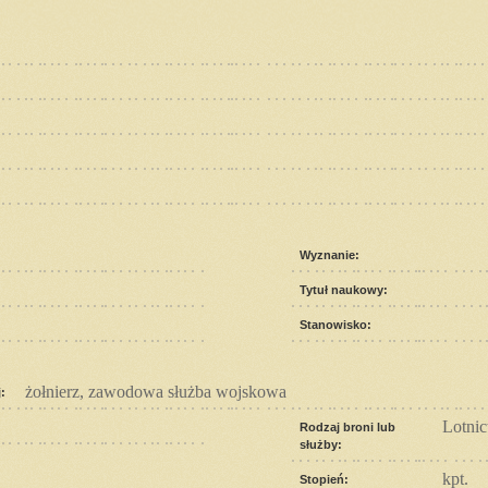
Wyznanie:
Tytuł naukowy:
Stanowisko:
żołnierz, zawodowa służba wojskowa
:
Lotni
Rodzaj broni lub
służby:
kpt.
Stopień: