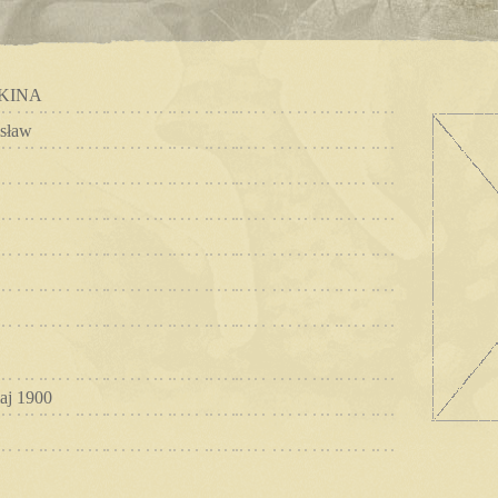
KINA
isław
aj 1900