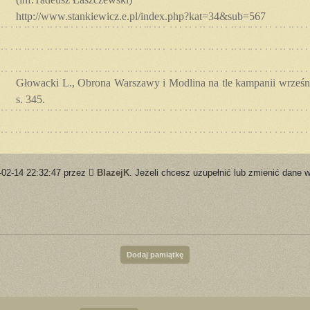
http://www.stankiewicz.e.pl/index.php?kat=34&sub=567
Głowacki L., Obrona Warszawy i Modlina na tle kampanii wrześ
s. 345.
-02-14 22:32:47 przez
BlazejK
. Jeżeli chcesz uzupełnić lub zmienić dane w
Dodaj pamiątkę