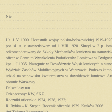
Nie
Ur. 1 V 1900. Uczestnik wojny polsko-bolszewickiej 1919-192
por. sł. st. z starszeństwem od 1 VIII 1920. Służył w 2 p. lot
odkomenderowany do Szkoły Mechaników lotnictwa na stanowisko
oficer w Centrum Wyszkolenia Podoficerów Lotnictwa w Bydgos
kpt. 1 I 1935. Następnie w Dowództwie Wojsk lotniczych n stano
Wydziale Zasobów Mobilizacyjnych w Warszawie. Podczas kampa
udział na stanowisku kwatermistrza w dowództwie lotnictwa Ar
obronie Warszawy.
Dalsze losy n/n.
Odznaczony: KW, SKZ.
Roczniki oficerskie 1924, 1928, 1932;
R. Rybka – K. Stepan. Rocznik oficerski 1939. Kraków 2006.
(inf.Tadeusz Łaszczewski)