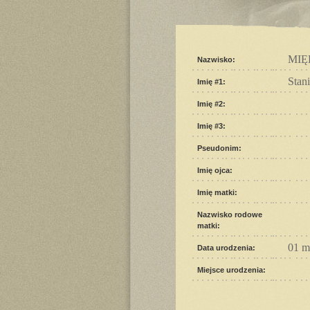
MIĘ
Nazwisko:
Stan
Imię #1:
Imię #2:
Imię #3:
Pseudonim:
Imię ojca:
Imię matki:
Nazwisko rodowe
matki:
01 m
Data urodzenia:
Miejsce urodzenia: