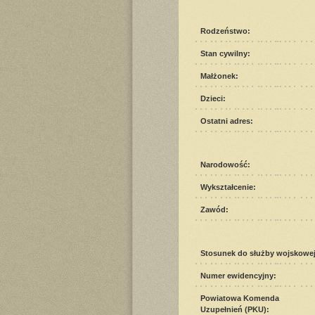
Rodzeństwo:
Stan cywilny:
Małżonek:
Dzieci:
Ostatni adres:
Narodowość:
Wykształcenie:
Zawód:
Stosunek do służby wojskowej
Numer ewidencyjny:
Powiatowa Komenda
Uzupełnień (PKU):