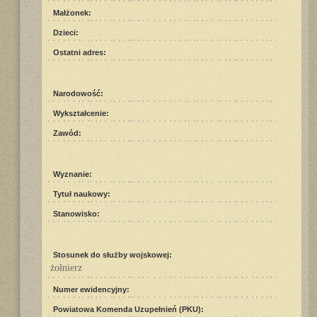
Małżonek:
Dzieci:
Ostatni adres:
Narodowość:
Wykształcenie:
Zawód:
Wyznanie:
Tytuł naukowy:
Stanowisko:
Stosunek do służby wojskowej:
żołnierz
Numer ewidencyjny:
Powiatowa Komenda Uzupełnień (PKU):