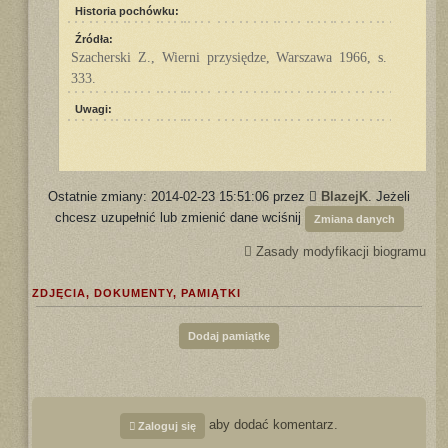
Historia pochówku:
Źródła:
Szacherski Z., Wierni przysiędze, Warszawa 1966, s.
333.
Uwagi:
Ostatnie zmiany: 2014-02-23 15:51:06 przez
BlazejK
. Jeżeli
chcesz uzupełnić lub zmienić dane wciśnij
Zmiana danych
Zasady modyfikacji biogramu
ZDJĘCIA, DOKUMENTY, PAMIĄTKI
Dodaj pamiątkę
aby dodać komentarz.
Zaloguj się