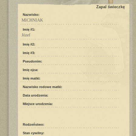
Zapal świeczkę
Nazwisko:
MICHNIAK
Imię #1:
Józef
Imię #2:
Imię #3:
Pseudonim:
Imię ojca:
Imię matki:
Nazwisko rodowe matki:
Data urodzenia:
Miejsce urodzenia:
Rodzeństwo:
Stan cywilny: