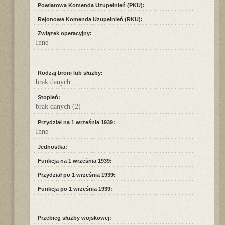
Powiatowa Komenda Uzupełnień (PKU):
Rejonowa Komenda Uzupełnień (RKU):
Związek operacyjny:
Inne
Rodzaj broni lub służby:
brak danych
Stopień:
brak danych (2)
Przydział na 1 września 1939:
Inne
Jednostka:
Funkcja na 1 września 1939:
Przydział po 1 września 1939:
Funkcja po 1 września 1939:
Przebieg służby wojskowej: