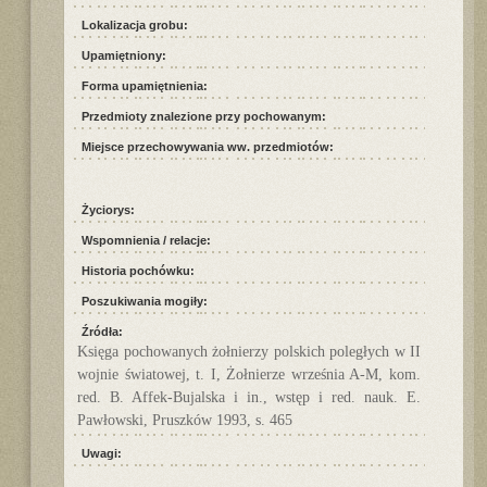
Lokalizacja grobu:
Upamiętniony:
Forma upamiętnienia:
Przedmioty znalezione przy pochowanym:
Miejsce przechowywania ww. przedmiotów:
Życiorys:
Wspomnienia / relacje:
Historia pochówku:
Poszukiwania mogiły:
Źródła:
Księga pochowanych żołnierzy polskich poległych w II
wojnie światowej, t. I, Żołnierze września A-M, kom.
red. B. Affek-Bujalska i in., wstęp i red. nauk. E.
Pawłowski, Pruszków 1993, s. 465
Uwagi: