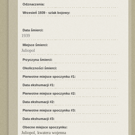
Odznaczenia:
Wrzesień 1939 - szlak bojowy:
Data śmierci:
1939
Miejsce śmierci:
Juliopol
Przyczyna śmierci:
Okoliczności śmierci:
Pierwotne miejsce spoczynku #1:
Data ekshumacji #1:
Pierwotne miejsce spoczynku #2:
Data ekshumacji #2:
Pierwotne miejsce spoczynku #3:
Data ekshumacji #3:
Obecne miejsce spoczynku:
Juliopol, kwatera wojenna