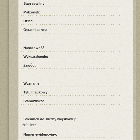
Stan cywilny:
Małżonek:
Dzieci:
Ostatni adres:
Narodowość:
Wykształcenie:
Zawód:
Wyznanie:
Tytuł naukowy:
Stanowisko:
Stosunek do służby wojskowej:
żołnierz
Numer ewidencyjny: