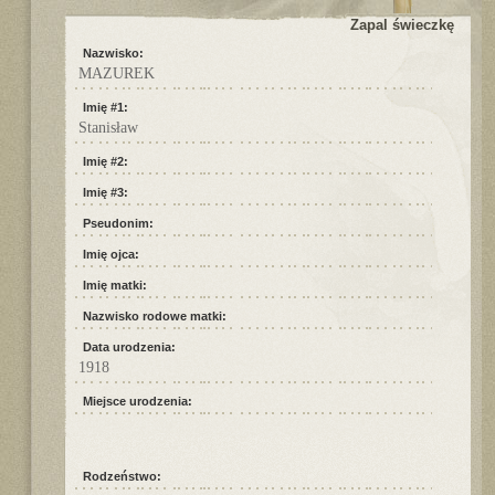
Zapal świeczkę
Nazwisko:
MAZUREK
Imię #1:
Stanisław
Imię #2:
Imię #3:
Pseudonim:
Imię ojca:
Imię matki:
Nazwisko rodowe matki:
Data urodzenia:
1918
Miejsce urodzenia:
Rodzeństwo: