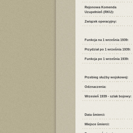
Rejonowa Komenda
Uzupełnień (RKU):
Związek operacyjny:
Funkcja na 1 września 1939:
Przydział po 1 września 1939:
Funkcja po 1 września 1939:
Przebieg służby wojskowej:
Odznaczenia:
Wrzesień 1939 - szlak bojowy:
Data śmierci:
Miejsce śmierci: