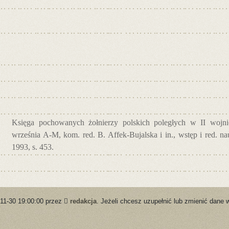
Księga pochowanych żołnierzy polskich poległych w II wojnie
września A-M, kom. red. B. Affek-Bujalska i in., wstęp i red. 
1993, s. 453.
-11-30 19:00:00 przez
redakcja
. Jeżeli chcesz uzupełnić lub zmienić dane 