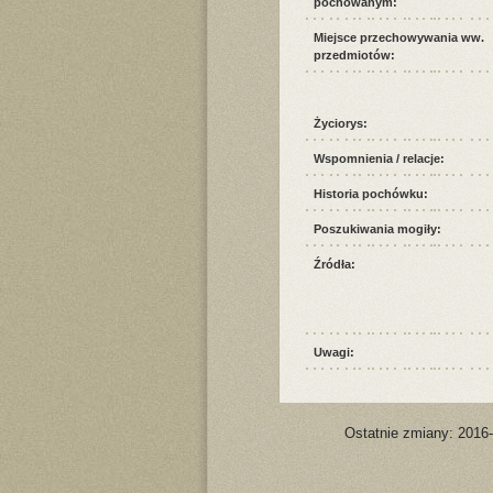
pochowanym:
Miejsce przechowywania ww.
przedmiotów:
Życiorys:
Wspomnienia / relacje:
Historia pochówku:
Poszukiwania mogiły:
Źródła:
Uwagi:
Ostatnie zmiany: 2016