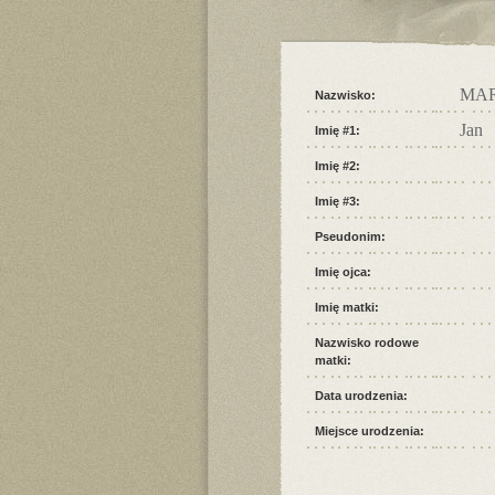
MA
Nazwisko:
Jan
Imię #1:
Imię #2:
Imię #3:
Pseudonim:
Imię ojca:
Imię matki:
Nazwisko rodowe
matki:
Data urodzenia:
Miejsce urodzenia: