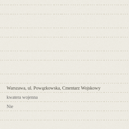
Warszawa, ul. Powązkowska, Cmentarz Wojskowy
kwatera wojenna
Nie