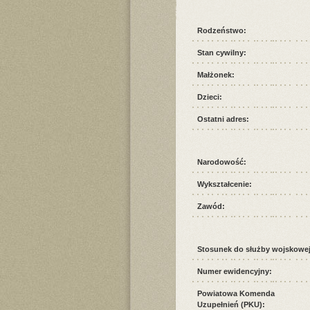
Rodzeństwo:
Stan cywilny:
Małżonek:
Dzieci:
Ostatni adres:
Narodowość:
Wykształcenie:
Zawód:
Stosunek do służby wojskowej
Numer ewidencyjny:
Powiatowa Komenda
Uzupełnień (PKU):