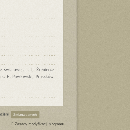
 światowej, t. I, Żołnierze
nauk. E. Pawłowski, Pruszków
wciśnij
Zmiana danych
Zasady modyfikacji biogramu