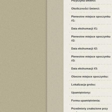
Przyczyna śmierci:
Okoliczności śmierci:
Pierwotne miejsce spoczynku
#1:
Data ekshumacji #1:
Pierwotne miejsce spoczynku
#2:
Data ekshumacji #2:
Pierwotne miejsce spoczynku
#3:
Data ekshumacji #3:
Obecne miejsce spoczynku:
Lokalizacja grobu:
Upamiętniony:
Forma upamiętnienia:
Przedmioty znalezione przy