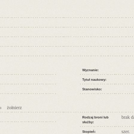
Wyznanie:
Tytuł naukowy:
Stanowisko:
żołnierz
:
brak 
Rodzaj broni lub
służby:
szer.
Stopień: