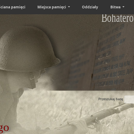
Ściana pamięci
Miejsca pamięci
Oddziały
Bitwa
Bohatero
Przeszukaj bazę
go