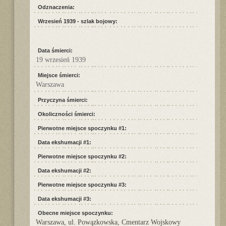
Odznaczenia:
Wrzesień 1939 - szlak bojowy:
Data śmierci:
19 wrzesień 1939
Miejsce śmierci:
Warszawa
Przyczyna śmierci:
Okoliczności śmierci:
Pierwotne miejsce spoczynku #1:
Data ekshumacji #1:
Pierwotne miejsce spoczynku #2:
Data ekshumacji #2:
Pierwotne miejsce spoczynku #3:
Data ekshumacji #3:
Obecne miejsce spoczynku:
Warszawa, ul. Powązkowska, Cmentarz Wojskowy