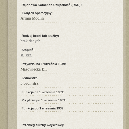
Rejonowa Komenda Uzupełnień (RKU):
Związek operacyjny:
Armia Modlin
Rodzaj broni lub służby:
brak danych
Stopień:
st. strz.
Przydział na 1 września 1939:
Mazowiecka BK
Jednostka:
3 baon strz.
Funkcja na 1 września 1939:
Przydział po 1 września 1939:
Funkcja po 1 września 1939:
Przebieg służby wojskowej: