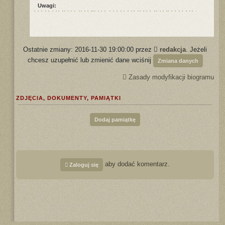
Uwagi:
Ostatnie zmiany: 2016-11-30 19:00:00 przez
redakcja
. Jeżeli
chcesz uzupełnić lub zmienić dane wciśnij
Zmiana danych
Zasady modyfikacji biogramu
ZDJĘCIA, DOKUMENTY, PAMIĄTKI
Dodaj pamiątkę
aby dodać komentarz.
Zaloguj się