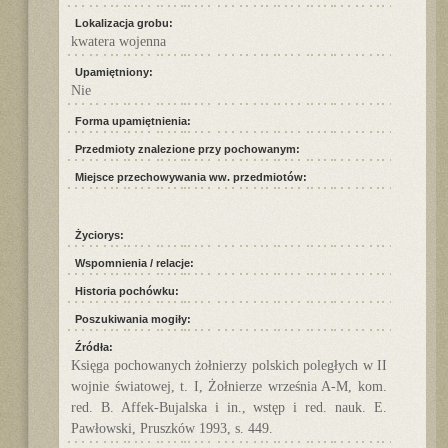
Lokalizacja grobu:
kwatera wojenna
Upamiętniony:
Nie
Forma upamiętnienia:
Przedmioty znalezione przy pochowanym:
Miejsce przechowywania ww. przedmiotów:
Życiorys:
Wspomnienia / relacje:
Historia pochówku:
Poszukiwania mogiły:
Źródła:
Księga pochowanych żołnierzy polskich poległych w II
wojnie światowej, t. I, Żołnierze września A-M, kom.
red. B. Affek-Bujalska i in., wstęp i red. nauk. E.
Pawłowski, Pruszków 1993, s. 449.