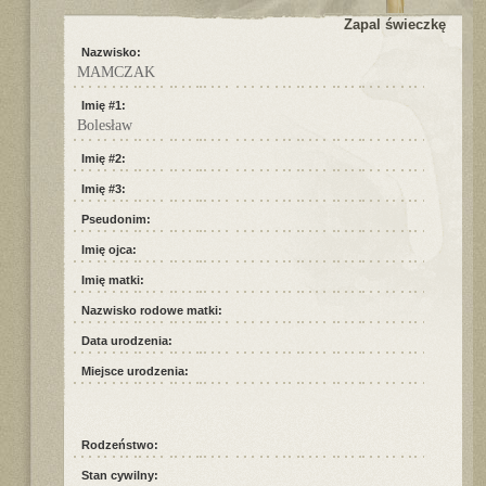
Zapal świeczkę
Nazwisko:
MAMCZAK
Imię #1:
Bolesław
Imię #2:
Imię #3:
Pseudonim:
Imię ojca:
Imię matki:
Nazwisko rodowe matki:
Data urodzenia:
Miejsce urodzenia:
Rodzeństwo:
Stan cywilny: