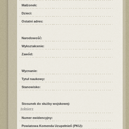
Małżonek:
Dzieci:
Ostatni adres:
Narodowość:
Wykształcenie:
Zawód:
Wyznanie:
Tytuł naukowy:
Stanowisko:
Stosunek do służby wojskowej:
żołnierz
Numer ewidencyjny:
Powiatowa Komenda Uzupełnień (PKU):