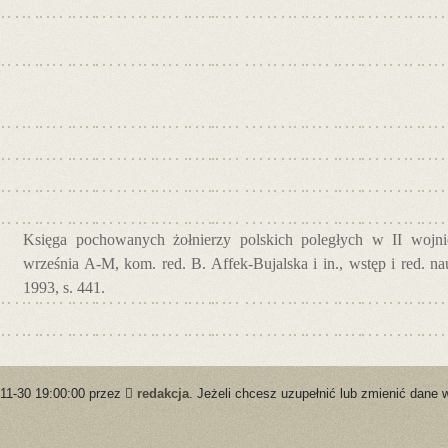
Księga pochowanych żołnierzy polskich poległych w II wojnie
września A-M, kom. red. B. Affek-Bujalska i in., wstęp i red. 
1993, s. 441.
-11-30 19:00:00 przez
redakcja
. Jeżeli chcesz uzupełnić lub zmienić dane 