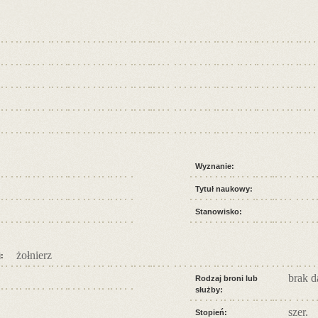
Wyznanie:
Tytuł naukowy:
Stanowisko:
żołnierz
:
brak 
Rodzaj broni lub
służby:
szer.
Stopień: