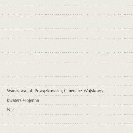
Warszawa, ul. Powązkowska, Cmentarz Wojskowy
kwatera wojenna
Nie