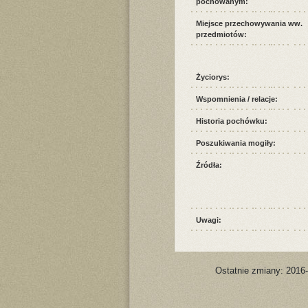
pochowanym:
Miejsce przechowywania ww.
przedmiotów:
Życiorys:
Wspomnienia / relacje:
Historia pochówku:
Poszukiwania mogiły:
Źródła:
Uwagi:
Ostatnie zmiany: 2016