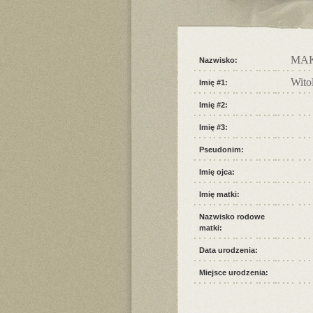
MA
Nazwisko:
Wito
Imię #1:
Imię #2:
Imię #3:
Pseudonim:
Imię ojca:
Imię matki:
Nazwisko rodowe
matki:
Data urodzenia:
Miejsce urodzenia: