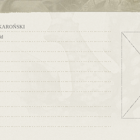
KAROŃSKI
ld