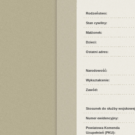
Rodzeństwo:
Stan cywilny:
Małżonek:
Dzieci:
Ostatni adres:
Narodowość:
Wykształcenie:
Zawód:
Stosunek do służby wojskowej
Numer ewidencyjny:
Powiatowa Komenda
Uzupełnień (PKU):