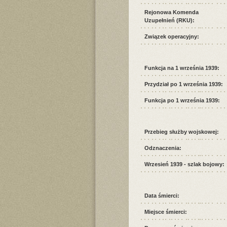
Rejonowa Komenda
Uzupełnień (RKU):
Związek operacyjny:
Funkcja na 1 września 1939:
Przydział po 1 września 1939:
Funkcja po 1 września 1939:
Przebieg służby wojskowej:
Odznaczenia:
Wrzesień 1939 - szlak bojowy:
Data śmierci:
Miejsce śmierci: