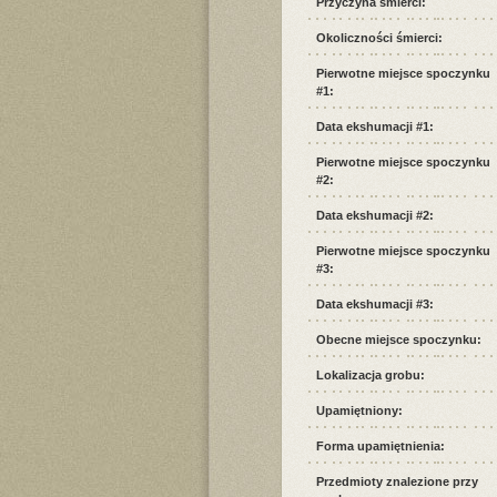
Przyczyna śmierci:
Okoliczności śmierci:
Pierwotne miejsce spoczynku
#1:
Data ekshumacji #1:
Pierwotne miejsce spoczynku
#2:
Data ekshumacji #2:
Pierwotne miejsce spoczynku
#3:
Data ekshumacji #3:
Obecne miejsce spoczynku:
Lokalizacja grobu:
Upamiętniony:
Forma upamiętnienia:
Przedmioty znalezione przy