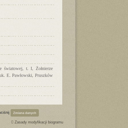
 światowej, t. I, Żołnierze
nauk. E. Pawłowski, Pruszków
wciśnij
Zmiana danych
Zasady modyfikacji biogramu