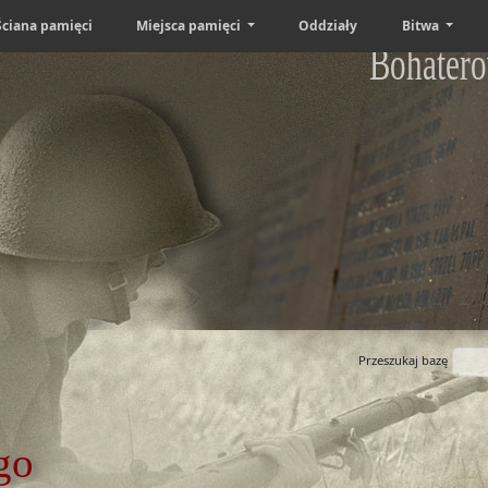
Ściana pamięci
Miejsca pamięci
Oddziały
Bitwa
Bohatero
Przeszukaj bazę
go