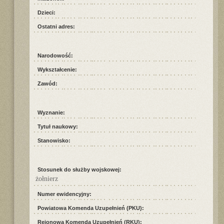
Dzieci:
Ostatni adres:
Narodowość:
Wykształcenie:
Zawód:
Wyznanie:
Tytuł naukowy:
Stanowisko:
Stosunek do służby wojskowej:
żołnierz
Numer ewidencyjny:
Powiatowa Komenda Uzupełnień (PKU):
Rejonowa Komenda Uzupełnień (RKU):