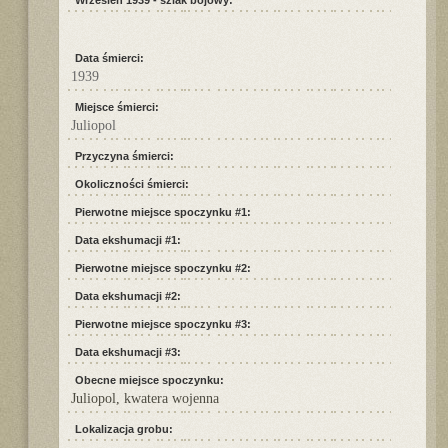
Wrzesień 1939 - szlak bojowy:
Data śmierci:
1939
Miejsce śmierci:
Juliopol
Przyczyna śmierci:
Okoliczności śmierci:
Pierwotne miejsce spoczynku #1:
Data ekshumacji #1:
Pierwotne miejsce spoczynku #2:
Data ekshumacji #2:
Pierwotne miejsce spoczynku #3:
Data ekshumacji #3:
Obecne miejsce spoczynku:
Juliopol, kwatera wojenna
Lokalizacja grobu: