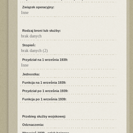
Związek operacyjny:
Inne
Rodzaj broni lub służby:
brak danych
Stopień:
brak danych (2)
Przydział na 1 września 1939:
Inne
Jednostka:
Funkcja na 1 września 1939:
Przydział po 1 września 1939:
Funkcja po 1 września 1939:
Przebieg służby wojskowej:
Odznaczenia: