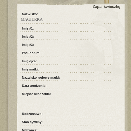
Zapal świeczkę
Nazwisko:
MAGIERKA
Imię #1:
Imię #2:
Imię #3:
Pseudonim:
Imię ojca:
Imię matki:
Nazwisko rodowe matki:
Data urodzenia:
Miejsce urodzenia:
Rodzeństwo:
Stan cywilny:
Małżonek: