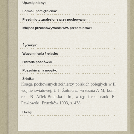
Upamiętniony:
Forma upamiętnienia:
Przedmioty znalezione przy pochowanym:
Miejsce przechowywania ww. przedmiotów:
Życiorys:
Wspomnienia / relacje:
Historia pochówku:
Poszukiwania mogiły:
Źródła:
Księga pochowanych żołnierzy polskich poległych w II
wojnie światowej, t. I, Żołnierze września A-M, kom.
red. B. Affek-Bujalska i in., wstęp i red. nauk. E.
Pawłowski, Pruszków 1993, s. 438
Uwagi: