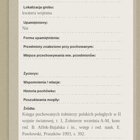
Lokalizacja grobu:
kwatera wojenna
Upamiętniony:
Nie
Forma upamiętnienia:
Przedmioty znalezione przy pochowanym:
Miejsce przechowywania ww. przedmiotów:
Życiorys:
Wspomnienia / relacje:
Historia pochówku:
Poszukiwania mogiły:
Źródła:
Księga pochowanych żołnierzy polskich poległych w II
wojnie światowej, t. I, Żołnierze września A-M, kom.
red. B. Affek-Bujalska i in., wstęp i red. nauk. E.
Pawłowski, Pruszków 1993, s. 392.