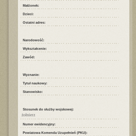
Małżonek:
Dzieci:
Ostatni adres:
Narodowość:
Wykształcenie:
Zawód:
Wyznanie:
Tytuł naukowy:
Stanowisko:
Stosunek do służby wojskowej:
żołnierz
Numer ewidencyjny:
Powiatowa Komenda Uzupełnień (PKU):