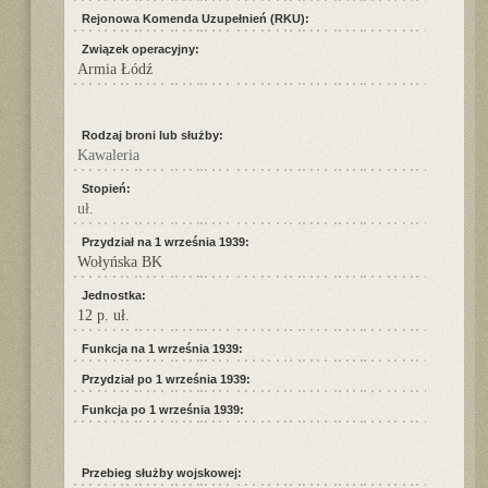
Rejonowa Komenda Uzupełnień (RKU):
Związek operacyjny:
Armia Łódź
Rodzaj broni lub służby:
Kawaleria
Stopień:
uł.
Przydział na 1 września 1939:
Wołyńska BK
Jednostka:
12 p. uł.
Funkcja na 1 września 1939:
Przydział po 1 września 1939:
Funkcja po 1 września 1939:
Przebieg służby wojskowej: