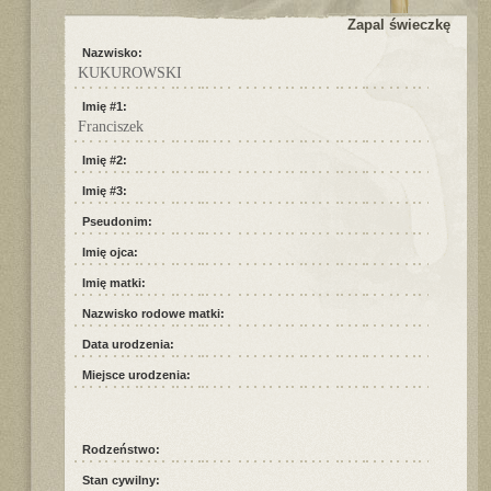
Zapal świeczkę
Nazwisko:
KUKUROWSKI
Imię #1:
Franciszek
Imię #2:
Imię #3:
Pseudonim:
Imię ojca:
Imię matki:
Nazwisko rodowe matki:
Data urodzenia:
Miejsce urodzenia:
Rodzeństwo:
Stan cywilny: