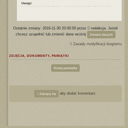
Uwagi:
Ostatnie zmiany: 2016-11-30 20:00:00 przez
redakcja
. Jeżeli
chcesz uzupełnić lub zmienić dane wciśnij
Zmiana danych
Zasady modyfikacji biogramu
ZDJĘCIA, DOKUMENTY, PAMIĄTKI
Dodaj pamiątkę
aby dodać komentarz.
Zaloguj się