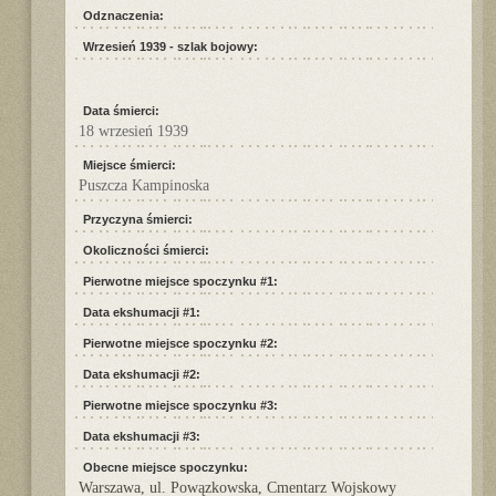
Odznaczenia:
Wrzesień 1939 - szlak bojowy:
Data śmierci:
18 wrzesień 1939
Miejsce śmierci:
Puszcza Kampinoska
Przyczyna śmierci:
Okoliczności śmierci:
Pierwotne miejsce spoczynku #1:
Data ekshumacji #1:
Pierwotne miejsce spoczynku #2:
Data ekshumacji #2:
Pierwotne miejsce spoczynku #3:
Data ekshumacji #3:
Obecne miejsce spoczynku:
Warszawa, ul. Powązkowska, Cmentarz Wojskowy