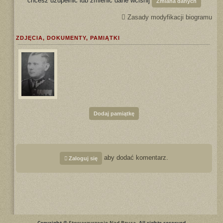
chcesz uzupełnić lub zmienić dane wciśnij
Zmiana danych
Zasady modyfikacji biogramu
ZDJĘCIA, DOKUMENTY, PAMIĄTKI
Dodaj pamiątkę
aby dodać komentarz.
Zaloguj się