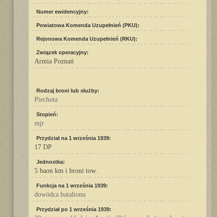
Numer ewidencyjny:
Powiatowa Komenda Uzupełnień (PKU):
Rejonowa Komenda Uzupełnień (RKU):
Związek operacyjny:
Armia Poznań
Rodzaj broni lub służby:
Piechota
Stopień:
mjr
Przydział na 1 września 1939:
17 DP
Jednostka:
5 baon km i broni tow.
Funkcja na 1 września 1939:
dowódca batalionu
Przydział po 1 września 1939: