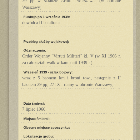
29 pp w składzie Armii "Warszawa" (w obronie
Warszawy)
Funkcja po 1 września 1939:
dowódca II batalionu
Przebieg służby wojskowej:
Odznaczenia:
Order Wojenny "Virtuti Militari" kl. V (w XI 1966 r.
za całokształt walk w kampanii 1939 r.)
Wrzesień 1939 - szlak bojowy:
wraz z 5 baonem km i broni tow., następnie z II
baonem 29 pp; 27 IX - ranny w obronie Warszawy;
Data śmierci:
7 lipiec 1966
Miejsce śmierci:
Obecne miejsce spoczynku:
Lokalizacja grobu: