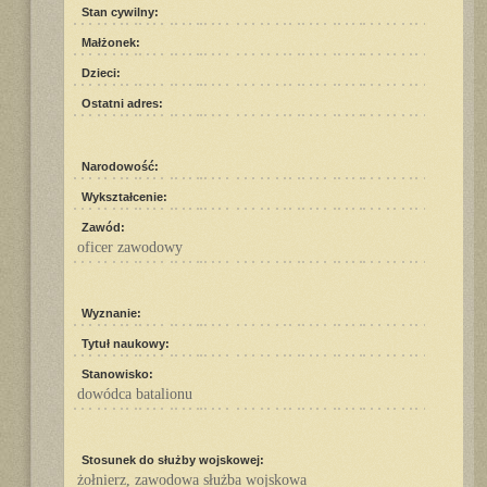
Stan cywilny:
Małżonek:
Dzieci:
Ostatni adres:
Narodowość:
Wykształcenie:
Zawód:
oficer zawodowy
Wyznanie:
Tytuł naukowy:
Stanowisko:
dowódca batalionu
Stosunek do służby wojskowej:
żołnierz, zawodowa służba wojskowa