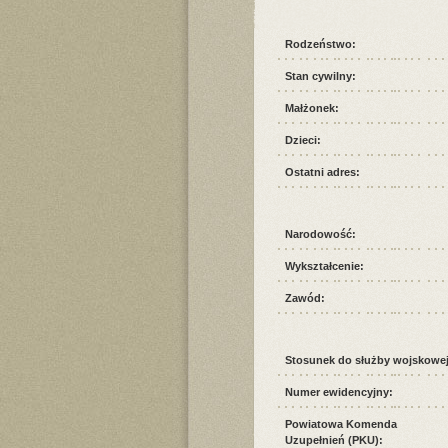
Rodzeństwo:
Stan cywilny:
Małżonek:
Dzieci:
Ostatni adres:
Narodowość:
Wykształcenie:
Zawód:
Stosunek do służby wojskowej
Numer ewidencyjny:
Powiatowa Komenda
Uzupełnień (PKU):