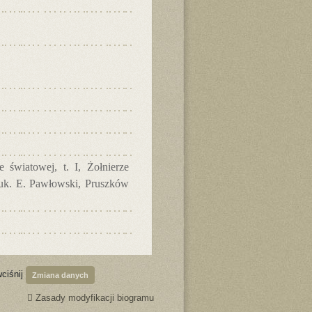
 światowej, t. I, Żołnierze
nauk. E. Pawłowski, Pruszków
wciśnij
Zmiana danych
Zasady modyfikacji biogramu