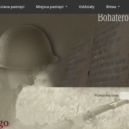
Ściana pamięci
Miejsca pamięci
Oddziały
Bitwa
Bohatero
Przeszukaj bazę
go