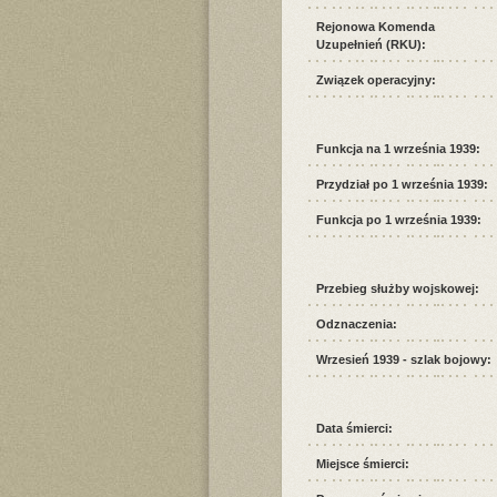
Rejonowa Komenda
Uzupełnień (RKU):
Związek operacyjny:
Funkcja na 1 września 1939:
Przydział po 1 września 1939:
Funkcja po 1 września 1939:
Przebieg służby wojskowej:
Odznaczenia:
Wrzesień 1939 - szlak bojowy:
Data śmierci:
Miejsce śmierci: