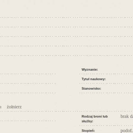
Wyznanie:
Tytuł naukowy:
Stanowisko:
żołnierz
:
brak 
Rodzaj broni lub
służby:
podof.
Stopień: