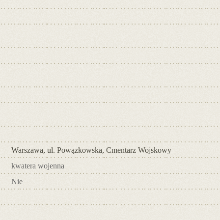
Warszawa, ul. Powązkowska, Cmentarz Wojskowy
kwatera wojenna
Nie