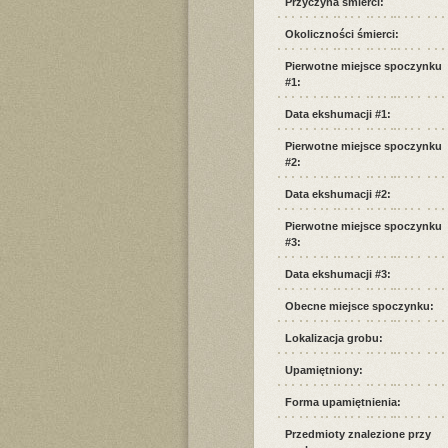
Przyczyna śmierci:
Okoliczności śmierci:
Pierwotne miejsce spoczynku
#1:
Data ekshumacji #1:
Pierwotne miejsce spoczynku
#2:
Data ekshumacji #2:
Pierwotne miejsce spoczynku
#3:
Data ekshumacji #3:
Obecne miejsce spoczynku:
Lokalizacja grobu:
Upamiętniony:
Forma upamiętnienia:
Przedmioty znalezione przy