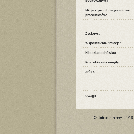
pochowanym:
Miejsce przechowywania ww.
przedmiotów:
Życiorys:
Wspomnienia / relacje:
Historia pochówku:
Poszukiwania mogiły:
Źródła:
Uwagi:
Ostatnie zmiany: 2016