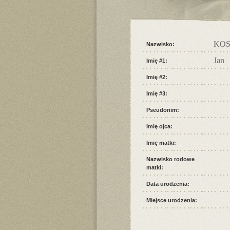
KOS
Nazwisko:
Jan
Imię #1:
Imię #2:
Imię #3:
Pseudonim:
Imię ojca:
Imię matki:
Nazwisko rodowe
matki:
Data urodzenia:
Miejsce urodzenia: