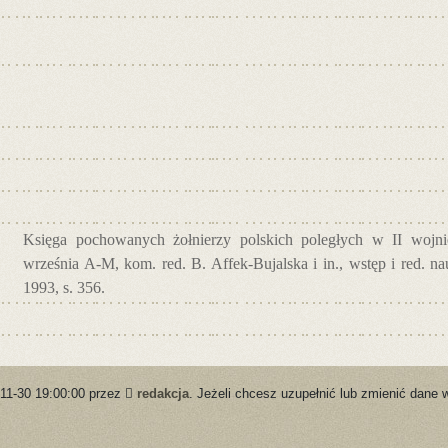
Księga pochowanych żołnierzy polskich poległych w II wojnie
września A-M, kom. red. B. Affek-Bujalska i in., wstęp i red. 
1993, s. 356.
-11-30 19:00:00 przez
redakcja
. Jeżeli chcesz uzupełnić lub zmienić dane 