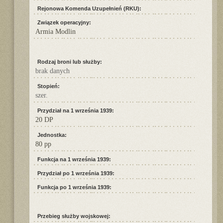
Rejonowa Komenda Uzupełnień (RKU):
Związek operacyjny:
Armia Modlin
Rodzaj broni lub służby:
brak danych
Stopień:
szer.
Przydział na 1 września 1939:
20 DP
Jednostka:
80 pp
Funkcja na 1 września 1939:
Przydział po 1 września 1939:
Funkcja po 1 września 1939:
Przebieg służby wojskowej: