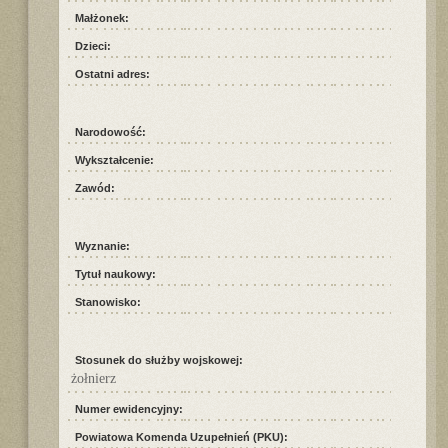
Małżonek:
Dzieci:
Ostatni adres:
Narodowość:
Wykształcenie:
Zawód:
Wyznanie:
Tytuł naukowy:
Stanowisko:
Stosunek do służby wojskowej:
żołnierz
Numer ewidencyjny:
Powiatowa Komenda Uzupełnień (PKU):