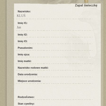
Zapal świeczkę
Nazwisko:
KLUŚ
Imię #1:
Jan
Imię #2:
Imię #3:
Pseudonim:
Imię ojca:
Imię matki:
Nazwisko rodowe matki:
Data urodzenia:
Miejsce urodzenia:
Rodzeństwo:
Stan cywilny: