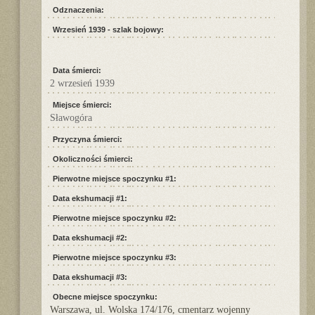
Odznaczenia:
Wrzesień 1939 - szlak bojowy:
Data śmierci:
2 wrzesień 1939
Miejsce śmierci:
Sławogóra
Przyczyna śmierci:
Okoliczności śmierci:
Pierwotne miejsce spoczynku #1:
Data ekshumacji #1:
Pierwotne miejsce spoczynku #2:
Data ekshumacji #2:
Pierwotne miejsce spoczynku #3:
Data ekshumacji #3:
Obecne miejsce spoczynku:
Warszawa, ul. Wolska 174/176, cmentarz wojenny