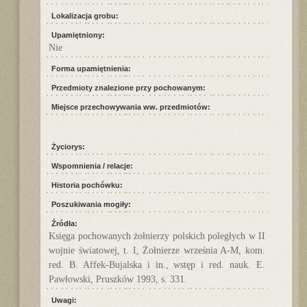
Lokalizacja grobu:
Upamiętniony:
Nie
Forma upamiętnienia:
Przedmioty znalezione przy pochowanym:
Miejsce przechowywania ww. przedmiotów:
Życiorys:
Wspomnienia / relacje:
Historia pochówku:
Poszukiwania mogiły:
Źródła:
Księga pochowanych żołnierzy polskich poległych w II
wojnie światowej, t. I, Żołnierze września A-M, kom.
red. B. Affek-Bujalska i in., wstęp i red. nauk. E.
Pawłowski, Pruszków 1993, s. 331.
Uwagi: