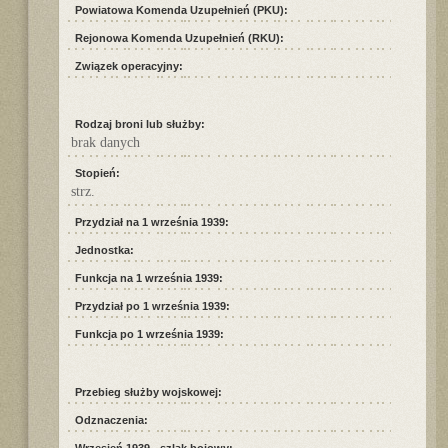
Powiatowa Komenda Uzupełnień (PKU):
Rejonowa Komenda Uzupełnień (RKU):
Związek operacyjny:
Rodzaj broni lub służby:
brak danych
Stopień:
strz.
Przydział na 1 września 1939:
Jednostka:
Funkcja na 1 września 1939:
Przydział po 1 września 1939:
Funkcja po 1 września 1939:
Przebieg służby wojskowej:
Odznaczenia: