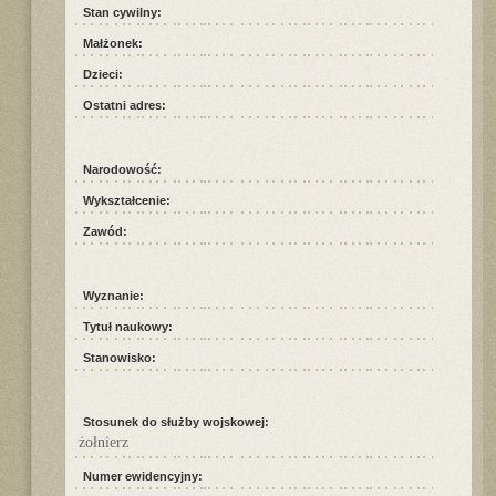
Stan cywilny:
Małżonek:
Dzieci:
Ostatni adres:
Narodowość:
Wykształcenie:
Zawód:
Wyznanie:
Tytuł naukowy:
Stanowisko:
Stosunek do służby wojskowej:
żołnierz
Numer ewidencyjny: