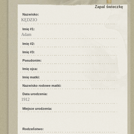
Zapal świeczkę
Nazwisko:
KĘDZIO
Imię #1:
Adam
Imię #2:
Imię #3:
Pseudonim:
Imię ojca:
Imię matki:
Nazwisko rodowe matki:
Data urodzenia:
1912
Miejsce urodzenia:
Rodzeństwo: