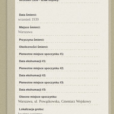
Wrzesień 1939 - szlak bojowy:
Data śmierci:
wrzesień 1939
Miejsce śmierci:
Warszawa
Przyczyna śmierci:
Okoliczności śmierci:
Pierwotne miejsce spoczynku #1:
Data ekshumacji #1:
Pierwotne miejsce spoczynku #2:
Data ekshumacji #2:
Pierwotne miejsce spoczynku #3:
Data ekshumacji #3:
Obecne miejsce spoczynku:
Warszawa, ul. Powązkowska, Cmentarz Wojskowy
Lokalizacja grobu:
kwatera wojenna