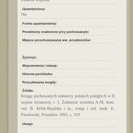
Upamiętniony:
Nie
Forma upamiętnienia:
Przedmioty znalezione przy pochowanym:
Miejsce przechowywania ww. przedmiotów:
Życiorys:
Wspomnienia / relacje:
Historia pochówku:
Poszukiwania mogiły:
Źródła:
Księga pochowanych żołnierzy polskich poległych w II
wojnie światowej, t. I, Żołnierze września A-M, kom.
red. B. Affek-Bujalska i in., wstęp i red. nauk. E.
Pawłowski, Pruszków 1993, s. 319.
Uwagi: