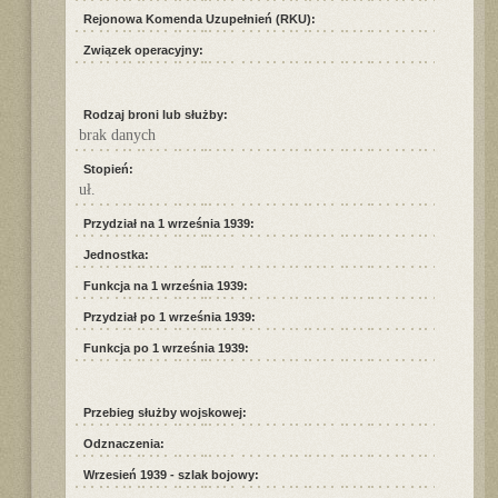
Rejonowa Komenda Uzupełnień (RKU):
Związek operacyjny:
Rodzaj broni lub służby:
brak danych
Stopień:
uł.
Przydział na 1 września 1939:
Jednostka:
Funkcja na 1 września 1939:
Przydział po 1 września 1939:
Funkcja po 1 września 1939:
Przebieg służby wojskowej:
Odznaczenia:
Wrzesień 1939 - szlak bojowy: