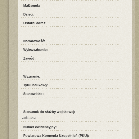
Małżonek:
Dzieci:
Ostatni adres:
Narodowość:
Wykształcenie:
Zawód:
Wyznanie:
Tytuł naukowy:
Stanowisko:
Stosunek do służby wojskowej:
żołnierz
Numer ewidencyjny:
Powiatowa Komenda Uzupełnień (PKU):