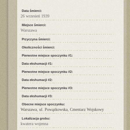
Data śmierci:
26 wrzesień 1939
Miejsce śmierci:
Warszawa
Przyczyna śmierci:
Okoliczności śmierci:
Pierwotne miejsce spoczynku #1:
Data ekshumacji #1:
Pierwotne miejsce spoczynku #2:
Data ekshumacji #2:
Pierwotne miejsce spoczynku #3:
Data ekshumacji #3:
Obecne miejsce spoczynku:
Warszawa, ul. Powązkowska, Cmentarz Wojskowy
Lokalizacja grobu:
kwatera wojenna