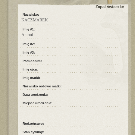
Zapal świeczkę
Nazwisko:
KACZMAREK
Imię #1:
Antoni
Imię #2:
Imię #3:
Pseudonim:
Imię ojca:
Imię matki:
Nazwisko rodowe matki:
Data urodzenia:
Miejsce urodzenia:
Rodzeństwo:
Stan cywilny: