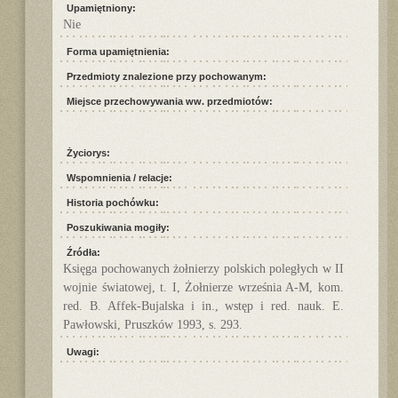
Upamiętniony:
Nie
Forma upamiętnienia:
Przedmioty znalezione przy pochowanym:
Miejsce przechowywania ww. przedmiotów:
Życiorys:
Wspomnienia / relacje:
Historia pochówku:
Poszukiwania mogiły:
Źródła:
Księga pochowanych żołnierzy polskich poległych w II
wojnie światowej, t. I, Żołnierze września A-M, kom.
red. B. Affek-Bujalska i in., wstęp i red. nauk. E.
Pawłowski, Pruszków 1993, s. 293.
Uwagi: