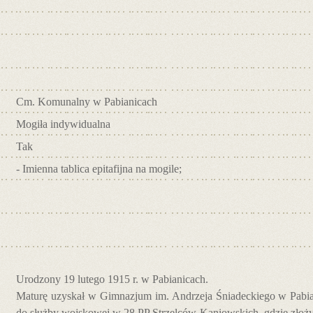
Cm. Komunalny w Pabianicach
Mogiła indywidualna
Tak
- Imienna tablica epitafijna na mogile;
Urodzony 19 lutego 1915 r. w Pabianicach.
Maturę uzyskał w Gimnazjum im. Andrzeja Śniadeckiego w Pabi
do służby wojskowej w 28 PP Strzelców Kaniowskich, gdzie złoży