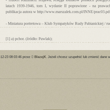
latach 1939-1946, tom I, wydanie II poprawione - na prawach
publikacja autora w http://www.marszalek.com.pl/INNE/prac03.pdf -
- Miniatura portretowa – Klub Sympatyków Rudy Pabianickiej / ru
[1] a) pchor. (źródło: Pawlak);
-12-23 08:03:46 przez
BlazejK
. Jeżeli chcesz uzupełnić lub zmienić dane w