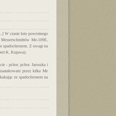
...] W czasie lotu powrotnego
h Messerschmittów Me-109E.
m ze spadochronem. Z uwagi na
bert K. Kujawa);
ie - pchor. pchor. Jaroszka i
 zaatakowani przez kilka Me
yskakując ze spadochronem na