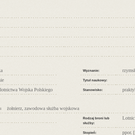
ka
rzymsk
Wyznanie:
nie
Tytuł naukowy:
t lotnictwa Wojska Polskiego
prakty
Stanowisko:
żołnierz, zawodowa służba wojskowa
:
Lotni
Rodzaj broni lub
służby:
ppor.
[
Stopień: