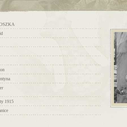
OSZKA
ld
on
entyna
er
uty 1915
anice