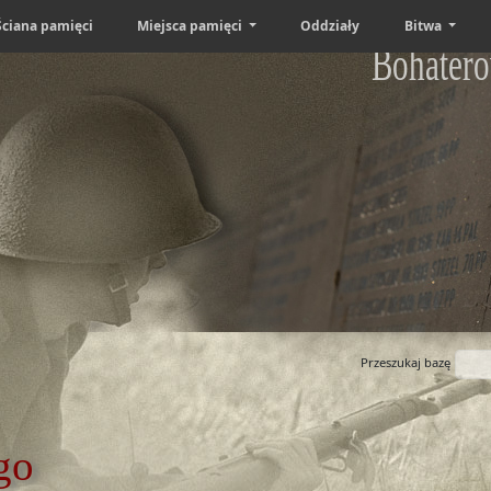
Ściana pamięci
Miejsca pamięci
Oddziały
Bitwa
Bohatero
Przeszukaj bazę
go