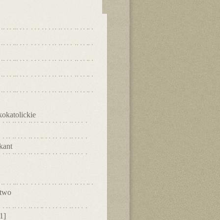
okatolickie
kant
ctwo
1]