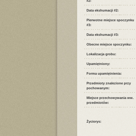
#2:
Data ekshumacji #2:
Pierwotne miejsce spoczynku
#3:
Data ekshumacji #3:
Obecne miejsce spoczynku:
Lokalizacja grobu:
Upamiętniony:
Forma upamiętnienia:
Przedmioty znalezione przy
pochowanym:
Miejsce przechowywania ww.
przedmiotów:
Życiorys: