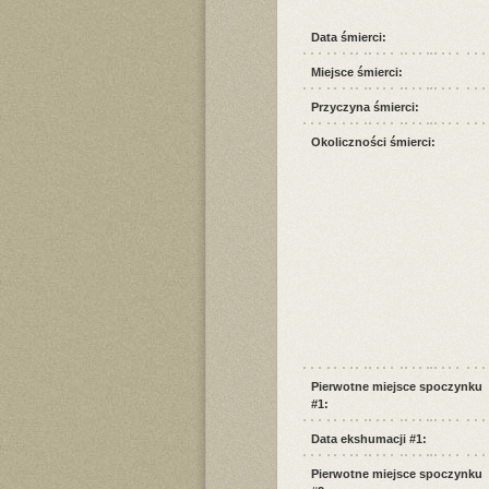
Data śmierci:
Miejsce śmierci:
Przyczyna śmierci:
Okoliczności śmierci:
Pierwotne miejsce spoczynku
#1:
Data ekshumacji #1:
Pierwotne miejsce spoczynku