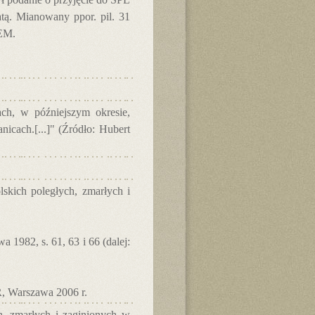
tą. Mianowany ppor. pil. 31
 EM.
ch, w późniejszym okresie,
cach.[...]" (Źródło: Hubert
skich poległych, zmarłych i
 1982, s. 61, 63 i 66 (dalej:
, Warszawa 2006 r.
h, zmarłych i zaginionych w