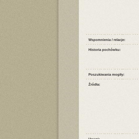
Wspomnienia / relacje:
Historia pochówku:
Poszukiwania mogiły:
Źródła:
Uwagi: