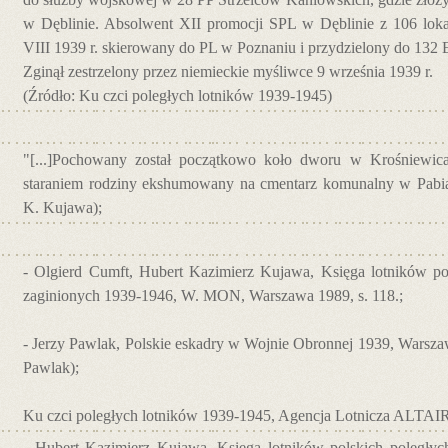
w Dęblinie. Absolwent XII promocji SPL w Dęblinie z 106 loka
VIII 1939 r. skierowany do PL w Poznaniu i przydzielony do 132
Zginął zestrzelony przez niemieckie myśliwce 9 września 1939 r.
(Źródło: Ku czci poległych lotników 1939-1945)
"[...]Pochowany został początkowo koło dworu w Krośniewica
staraniem rodziny ekshumowany na cmentarz komunalny w Pabiani
K. Kujawa);
- Olgierd Cumft, Hubert Kazimierz Kujawa, Księga lotników pol
zaginionych 1939-1946, W. MON, Warszawa 1989, s. 118.;
- Jerzy Pawlak, Polskie eskadry w Wojnie Obronnej 1939, Warszawa
Pawlak);
Ku czci poległych lotników 1939-1945, Agencja Lotnicza ALTAIR
- Hubert Kazimierz Kujawa, Księga lotników polskich poległyc