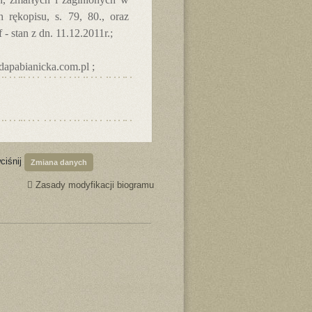
 rękopisu, s. 79, 80., oraz
 stan z dn. 11.12.2011r.;
dapabianicka.com.pl ;
ciśnij
Zmiana danych
Zasady modyfikacji biogramu