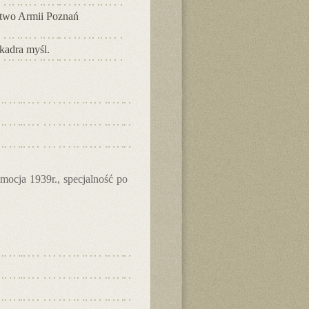
ctwo Armii Poznań
kadra myśl.
ocja 1939r., specjalność po