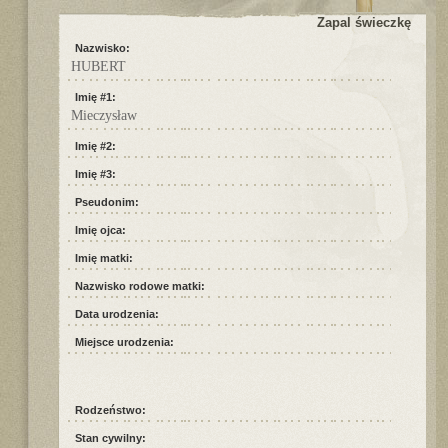
Zapal świeczkę
Nazwisko:
HUBERT
Imię #1:
Mieczysław
Imię #2:
Imię #3:
Pseudonim:
Imię ojca:
Imię matki:
Nazwisko rodowe matki:
Data urodzenia:
Miejsce urodzenia:
Rodzeństwo:
Stan cywilny: