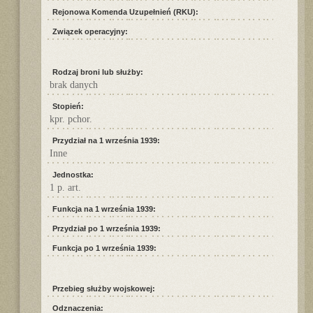
Rejonowa Komenda Uzupełnień (RKU):
Związek operacyjny:
Rodzaj broni lub służby:
brak danych
Stopień:
kpr. pchor.
Przydział na 1 września 1939:
Inne
Jednostka:
1 p. art.
Funkcja na 1 września 1939:
Przydział po 1 września 1939:
Funkcja po 1 września 1939:
Przebieg służby wojskowej:
Odznaczenia: