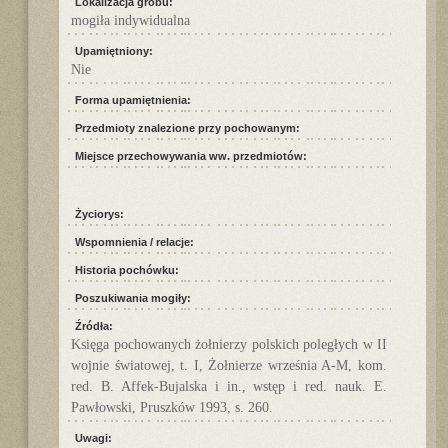
Lokalizacja grobu:
mogiła indywidualna
Upamiętniony:
Nie
Forma upamiętnienia:
Przedmioty znalezione przy pochowanym:
Miejsce przechowywania ww. przedmiotów:
Życiorys:
Wspomnienia / relacje:
Historia pochówku:
Poszukiwania mogiły:
Źródła:
Księga pochowanych żołnierzy polskich poległych w II
wojnie światowej, t. I, Żołnierze września A-M, kom.
red. B. Affek-Bujalska i in., wstęp i red. nauk. E.
Pawłowski, Pruszków 1993, s. 260.
Uwagi: