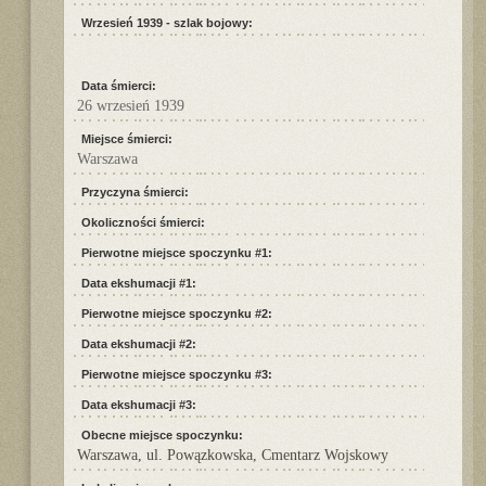
Wrzesień 1939 - szlak bojowy:
Data śmierci:
26 wrzesień 1939
Miejsce śmierci:
Warszawa
Przyczyna śmierci:
Okoliczności śmierci:
Pierwotne miejsce spoczynku #1:
Data ekshumacji #1:
Pierwotne miejsce spoczynku #2:
Data ekshumacji #2:
Pierwotne miejsce spoczynku #3:
Data ekshumacji #3:
Obecne miejsce spoczynku:
Warszawa, ul. Powązkowska, Cmentarz Wojskowy