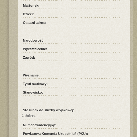
Małżonek:
Dzieci:
Ostatni adres:
Narodowość:
Wykształcenie:
Zawód:
Wyznanie:
Tytuł naukowy:
Stanowisko:
Stosunek do służby wojskowej:
żołnierz
Numer ewidencyjny:
Powiatowa Komenda Uzupełnień (PKU):