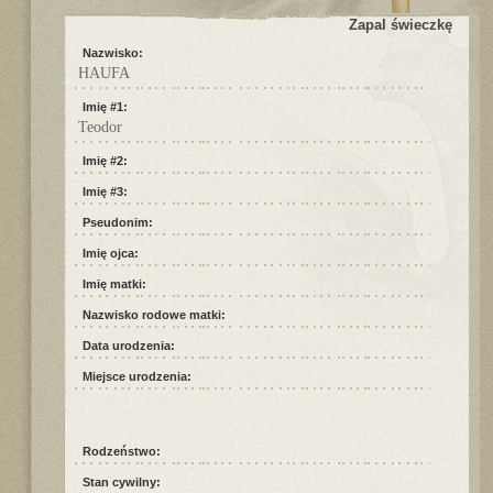
Zapal świeczkę
Nazwisko:
HAUFA
Imię #1:
Teodor
Imię #2:
Imię #3:
Pseudonim:
Imię ojca:
Imię matki:
Nazwisko rodowe matki:
Data urodzenia:
Miejsce urodzenia:
Rodzeństwo:
Stan cywilny: