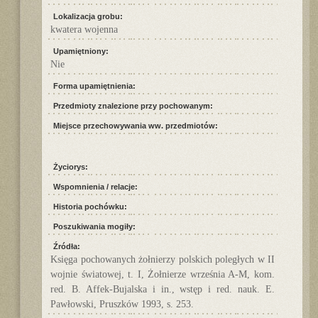
Lokalizacja grobu:
kwatera wojenna
Upamiętniony:
Nie
Forma upamiętnienia:
Przedmioty znalezione przy pochowanym:
Miejsce przechowywania ww. przedmiotów:
Życiorys:
Wspomnienia / relacje:
Historia pochówku:
Poszukiwania mogiły:
Źródła:
Księga pochowanych żołnierzy polskich poległych w II
wojnie światowej, t. I, Żołnierze września A-M, kom.
red. B. Affek-Bujalska i in., wstęp i red. nauk. E.
Pawłowski, Pruszków 1993, s. 253.