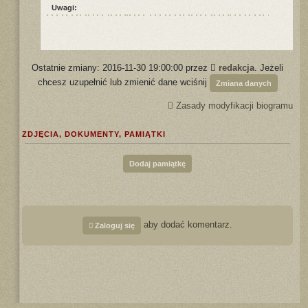
Uwagi:
Ostatnie zmiany: 2016-11-30 19:00:00 przez
redakcja
. Jeżeli
chcesz uzupełnić lub zmienić dane wciśnij
Zmiana danych
Zasady modyfikacji biogramu
ZDJĘCIA, DOKUMENTY, PAMIĄTKI
Dodaj pamiątkę
aby dodać komentarz.
Zaloguj się