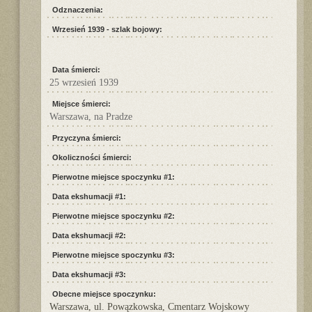
Odznaczenia:
Wrzesień 1939 - szlak bojowy:
Data śmierci:
25 wrzesień 1939
Miejsce śmierci:
Warszawa, na Pradze
Przyczyna śmierci:
Okoliczności śmierci:
Pierwotne miejsce spoczynku #1:
Data ekshumacji #1:
Pierwotne miejsce spoczynku #2:
Data ekshumacji #2:
Pierwotne miejsce spoczynku #3:
Data ekshumacji #3:
Obecne miejsce spoczynku:
Warszawa, ul. Powązkowska, Cmentarz Wojskowy