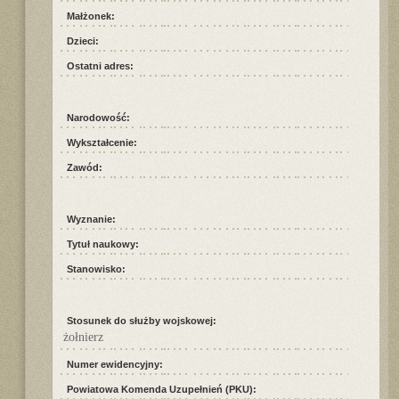
Małżonek:
Dzieci:
Ostatni adres:
Narodowość:
Wykształcenie:
Zawód:
Wyznanie:
Tytuł naukowy:
Stanowisko:
Stosunek do służby wojskowej:
żołnierz
Numer ewidencyjny:
Powiatowa Komenda Uzupełnień (PKU):