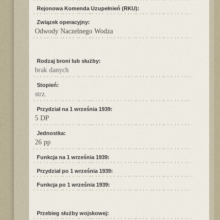
Rejonowa Komenda Uzupełnień (RKU):
Związek operacyjny:
Odwody Naczelnego Wodza
Rodzaj broni lub służby:
brak danych
Stopień:
strz.
Przydział na 1 września 1939:
5 DP
Jednostka:
26 pp
Funkcja na 1 września 1939:
Przydział po 1 września 1939:
Funkcja po 1 września 1939:
Przebieg służby wojskowej: