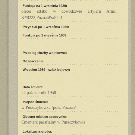
Funkcja na 1 września 1939:
oficer sztabu w dowództwie artylerii Armii
&#8222;Poznań&#8221;
Przydział po 1 września 1939:
Funkcja po 1 września 1939:
Przebieg służby wojskowej:
Odznaczenia:
Wrzesień 1939 - szlak bojowy:
Data śmierci:
24 październik 1958
Miejsce śmierci:
w Puszczykówku /pow. Poznań/
Obecne miejsce spoczynku:
Cmentarz parafialny w Puszczykowie
Lokalizacja grobu: