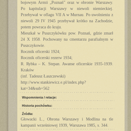
bojowym Armii „Poznań” oraz w obronie Warszawy.
Po kapitulacji Warszawy w niewoli niemieckiej.
Przebywał w oflagu VII A w Murnau. Po uwolnieniu z
niewoli 29 IV 1945 przebywał krótko na Zachodzie,
potem powraca do kraju.
Mieszkał w Puszczykówku pow. Poznań, gdzie zmarł
24 X 1958. Pochowany na cmentarzu parafialnym w
Puszczykowie.
Rocznik oficerski 1924;
Rocznik oficerski rezerw 1934;
R. Rybka – K. Stepan. Awanse oficerskie 1935-1939.
Kraków
(inf. Tadeusz Łaszczewski)
http://www.stankiewicz.e.pl/index.php?
kat=34&sub=562
Wspomnienia / relacje:
Historia pochówku:
Źródła:
Głowacki L., Obrona Warszawy i Modlina na tle
kampanii wrześniowej 1939, Warszawa 1985, s. 344.