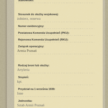
Stanowisko:
Stosunek do służby wojskowej:
żołnierz, rezerwa
Numer ewidencyjny:
Powiatowa Komenda Uzupełnień (PKU):
Rejonowa Komenda Uzupełnień (RKU):
Związek operacyjny:
Armia Poznań
Rodzaj broni lub służby:
Artyleria
Stopień:
kpt.
Przydział na 1 września 1939:
Inne
Jednostka:
Sztab Armii Poznań