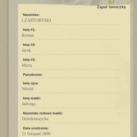
Zapal świeczkę
Nazwisko:
CZARTORYSKI
Imię #1:
Roman
Imię #2:
Jacek
Imię #3:
Maria
Pseudonim:
Imię ojca:
Witold
Imię matki:
Jadwiga
Nazwisko rodowe matki:
Dziedziuszycka
Data urodzenia:
21 listopad 1898