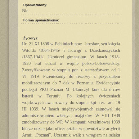
Upamiętniony:
Nie
Forma upamiętnienia:
Życiorys:
Ur. 21 XI 1898 w Pełkiniach pow. Jarosław, syn księcia
Witolda /1864-1945/ i Jadwigi z Dziedziuszyckich
/1867-1941/. Ukończył gimnazjum. W latach 1918-
1920 brał udział w wojnie polsko-bolszewickiej.
Zweryfikowany w stopniu por. z starszeństwem od 1
VI 1919. Przeniesiony do rezerwy z przydziałem
mobilizacyjnym do 7 dak w Poznaniu. Ewidencyjnie
podlegał PKU Poznań M. Ukończył kurs dla d-ców
baterii w Toruniu. Po kolejnych ćwiczeniach
wojskowych awansowany do stopnia kpt. rez. art. 19
III 1939. W latach międzywojennych zajmował się
administrowaniem własnych majątków. W VIII 1939
zmobilizowany do WP. W kampanii wrześniowej 1939
bierze udział jako oficer sztabu w dowództwie artylerii
Armii „Poznań”. Uczestnik walk z wrogiem na szlaku