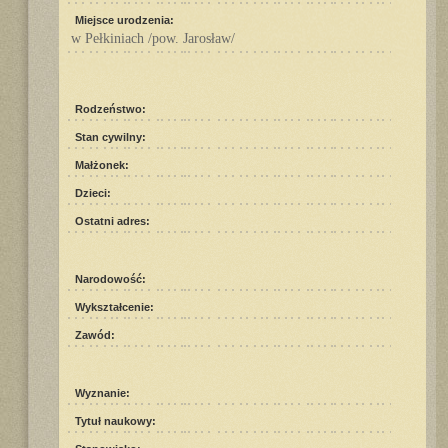
Miejsce urodzenia:
w Pełkiniach /pow. Jarosław/
Rodzeństwo:
Stan cywilny:
Małżonek:
Dzieci:
Ostatni adres:
Narodowość:
Wykształcenie:
Zawód:
Wyznanie:
Tytuł naukowy: