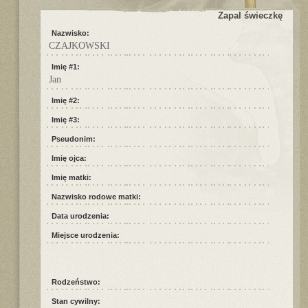
Zapal świeczkę
Nazwisko:
CZAJKOWSKI
Imię #1:
Jan
Imię #2:
Imię #3:
Pseudonim:
Imię ojca:
Imię matki:
Nazwisko rodowe matki:
Data urodzenia:
Miejsce urodzenia:
Rodzeństwo:
Stan cywilny: