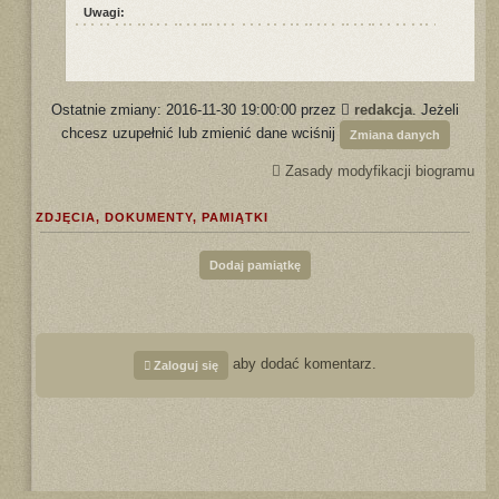
Uwagi:
Ostatnie zmiany: 2016-11-30 19:00:00 przez
redakcja
. Jeżeli
chcesz uzupełnić lub zmienić dane wciśnij
Zmiana danych
Zasady modyfikacji biogramu
ZDJĘCIA, DOKUMENTY, PAMIĄTKI
Dodaj pamiątkę
aby dodać komentarz.
Zaloguj się