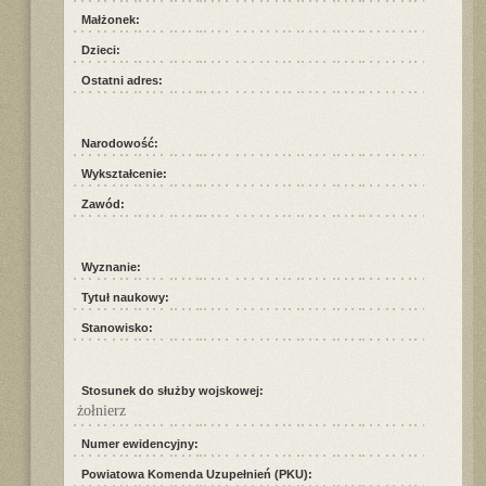
Małżonek:
Dzieci:
Ostatni adres:
Narodowość:
Wykształcenie:
Zawód:
Wyznanie:
Tytuł naukowy:
Stanowisko:
Stosunek do służby wojskowej:
żołnierz
Numer ewidencyjny:
Powiatowa Komenda Uzupełnień (PKU):