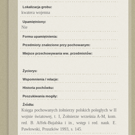
Lokalizacja grobu:
kwatera wojenna
Upamiętniony:
Nie
Forma upamiętnienia:
Przedmioty znalezione przy pochowanym:
Miejsce przechowywania ww. przedmiotów:
Życiorys:
Wspomnienia / relacje:
Historia pochówku:
Poszukiwania mogiły:
Źródła:
Księga pochowanych żołnierzy polskich poległych w II
wojnie światowej, t. I, Żołnierze września A-M, kom.
red. B. Affek-Bujalska i in., wstęp i red. nauk. E.
Pawłowski, Pruszków 1993, s. 145.