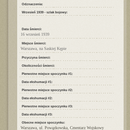
Odznaczenia:
Wrzesień 1939 - szlak bojowy:
Data śmierci:
16 wrzesień 1939
Miejsce śmierci:
Warszawa, na Saskiej Kępie
Przyczyna śmierci:
Okoliczności śmierci:
Pierwotne miejsce spoczynku #1:
Data ekshumacji #1:
Pierwotne miejsce spoczynku #2:
Data ekshumacji #2:
Pierwotne miejsce spoczynku #3:
Data ekshumacji #3:
Obecne miejsce spoczynku:
Warszawa, ul. Powązkowska, Cmentarz Wojskowy