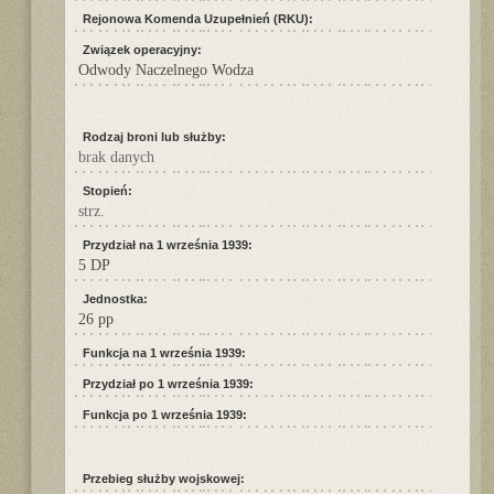
Rejonowa Komenda Uzupełnień (RKU):
Związek operacyjny:
Odwody Naczelnego Wodza
Rodzaj broni lub służby:
brak danych
Stopień:
strz.
Przydział na 1 września 1939:
5 DP
Jednostka:
26 pp
Funkcja na 1 września 1939:
Przydział po 1 września 1939:
Funkcja po 1 września 1939:
Przebieg służby wojskowej: