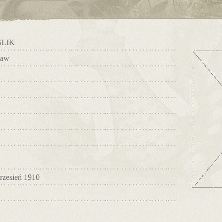
ŚLIK
ław
rzesień 1910