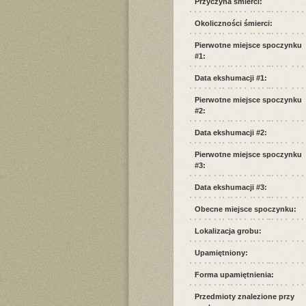
Przyczyna śmierci:
Okoliczności śmierci:
Pierwotne miejsce spoczynku
#1:
Data ekshumacji #1:
Pierwotne miejsce spoczynku
#2:
Data ekshumacji #2:
Pierwotne miejsce spoczynku
#3:
Data ekshumacji #3:
Obecne miejsce spoczynku:
Lokalizacja grobu:
Upamiętniony:
Forma upamiętnienia:
Przedmioty znalezione przy