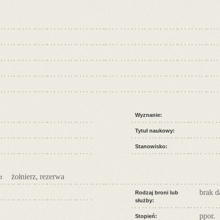
Wyznanie:
Tytuł naukowy:
Stanowisko:
żołnierz, rezerwa
:
brak 
Rodzaj broni lub
służby:
ppor.
Stopień: