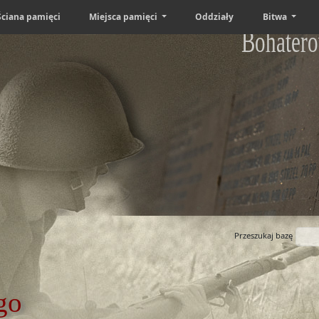
Ściana pamięci
Miejsca pamięci
Oddziały
Bitwa
Bohatero
Przeszukaj bazę
go