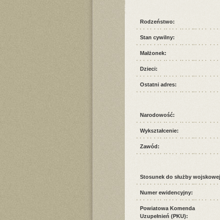
Rodzeństwo:
Stan cywilny:
Małżonek:
Dzieci:
Ostatni adres:
Narodowość:
Wykształcenie:
Zawód:
Stosunek do służby wojskowej
Numer ewidencyjny:
Powiatowa Komenda
Uzupełnień (PKU):