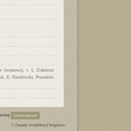
 światowej, t. I, Żołnierze
nauk. E. Pawłowski, Pruszków
wciśnij
Zmiana danych
Zasady modyfikacji biogramu