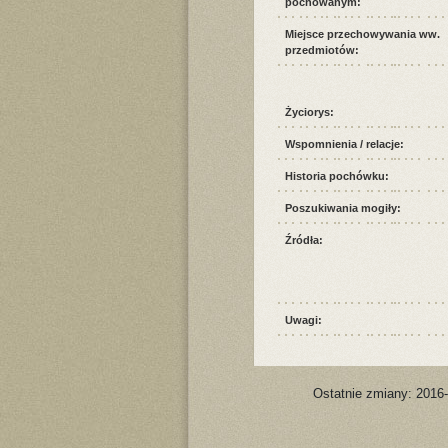
pochowanym:
Miejsce przechowywania ww.
przedmiotów:
Życiorys:
Wspomnienia / relacje:
Historia pochówku:
Poszukiwania mogiły:
Źródła:
Uwagi:
Ostatnie zmiany: 2016