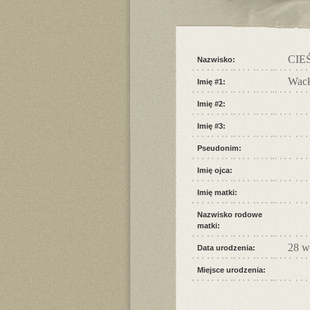
CIE
Nazwisko:
Wac
Imię #1:
Imię #2:
Imię #3:
Pseudonim:
Imię ojca:
Imię matki:
Nazwisko rodowe
matki:
28 w
Data urodzenia:
Miejsce urodzenia: