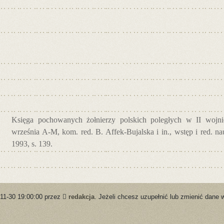
Księga pochowanych żołnierzy polskich poległych w II wojnie
września A-M, kom. red. B. Affek-Bujalska i in., wstęp i red. 
1993, s. 139.
-11-30 19:00:00 przez
redakcja
. Jeżeli chcesz uzupełnić lub zmienić dane 