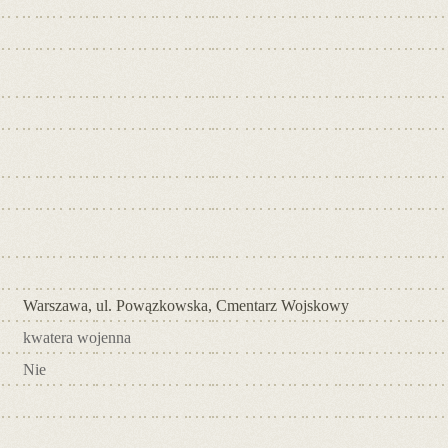
Warszawa, ul. Powązkowska, Cmentarz Wojskowy
kwatera wojenna
Nie