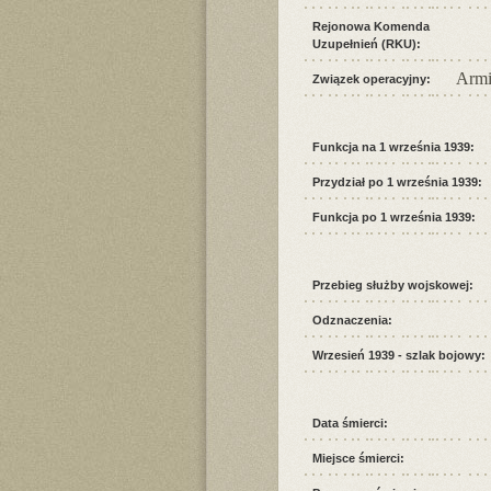
Rejonowa Komenda
Uzupełnień (RKU):
Armi
Związek operacyjny:
Funkcja na 1 września 1939:
Przydział po 1 września 1939:
Funkcja po 1 września 1939:
Przebieg służby wojskowej:
Odznaczenia:
Wrzesień 1939 - szlak bojowy:
Data śmierci:
Miejsce śmierci: