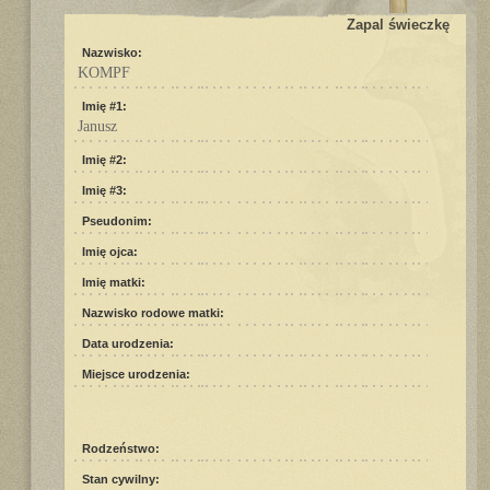
Zapal świeczkę
Nazwisko:
KOMPF
Imię #1:
Janusz
Imię #2:
Imię #3:
Pseudonim:
Imię ojca:
Imię matki:
Nazwisko rodowe matki:
Data urodzenia:
Miejsce urodzenia:
Rodzeństwo:
Stan cywilny: