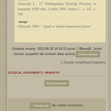
Głowacki L., 17 Wielkopolska Dywizja Piechoty w
kampanii 1939 roku, Lublin 1969, Aneks 1 - s. 147, s.
199.
Uwagi:
Głowacki 1969: " zmarł w obozie koncentracyjnym."
Ostatnie zmiany: 2012-06-30 18:18:13 przez
BlazejK
. Jeżeli
chcesz uzupełnić lub zmienić dane wciśnij
Zmiana danych
Zasady modyfikacji biogramu
ZDJĘCIA, DOKUMENTY, PAMIĄTKI
Dodaj pamiątkę
aby dodać komentarz.
Zaloguj się