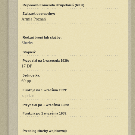
Rejonowa Komenda Uzupełnień (RKU):
Związek operacyjny:
Armia Poznań
Rodzaj broni lub służby:
Służby
Stopień:
Przydział na 1 września 1939:
17 DP
Jednostka:
69 pp
Funkcja na 1 września 1939:
kapelan
Przydział po 1 września 1939:
Funkcja po 1 września 1939:
Przebieg służby wojskowej: