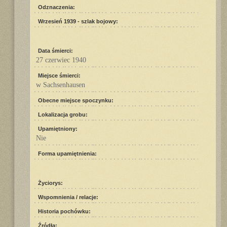
Odznaczenia:
Wrzesień 1939 - szlak bojowy:
Data śmierci:
27 czerwiec 1940
Miejsce śmierci:
w Sachsenhausen
Obecne miejsce spoczynku:
Lokalizacja grobu:
Upamiętniony:
Nie
Forma upamiętnienia:
Życiorys:
Wspomnienia / relacje:
Historia pochówku:
Źródła: