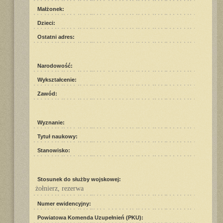
Małżonek:
Dzieci:
Ostatni adres:
Narodowość:
Wykształcenie:
Zawód:
Wyznanie:
Tytuł naukowy:
Stanowisko:
Stosunek do służby wojskowej:
żołnierz, rezerwa
Numer ewidencyjny:
Powiatowa Komenda Uzupełnień (PKU):