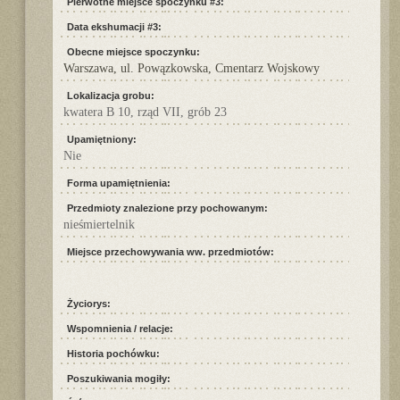
Pierwotne miejsce spoczynku #3:
Data ekshumacji #3:
Obecne miejsce spoczynku:
Warszawa, ul. Powązkowska, Cmentarz Wojskowy
Lokalizacja grobu:
kwatera B 10, rząd VII, grób 23
Upamiętniony:
Nie
Forma upamiętnienia:
Przedmioty znalezione przy pochowanym:
nieśmiertelnik
Miejsce przechowywania ww. przedmiotów:
Życiorys:
Wspomnienia / relacje:
Historia pochówku:
Poszukiwania mogiły: