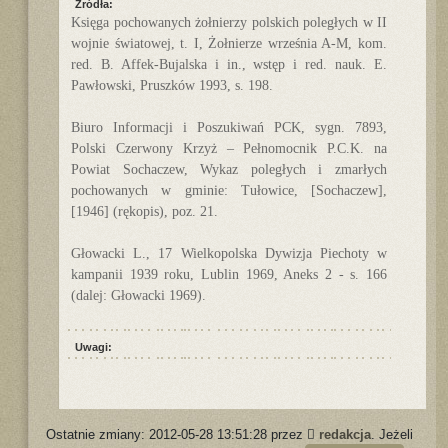
Źródła:
Księga pochowanych żołnierzy polskich poległych w II
wojnie światowej, t. I, Żołnierze września A-M, kom.
red. B. Affek-Bujalska i in., wstęp i red. nauk. E.
Pawłowski, Pruszków 1993, s. 198.
Biuro Informacji i Poszukiwań PCK, sygn. 7893,
Polski Czerwony Krzyż – Pełnomocnik P.C.K. na
Powiat Sochaczew, Wykaz poległych i zmarłych
pochowanych w gminie: Tułowice, [Sochaczew],
[1946] (rękopis), poz. 21.
Głowacki L., 17 Wielkopolska Dywizja Piechoty w
kampanii 1939 roku, Lublin 1969, Aneks 2 - s. 166
(dalej: Głowacki 1969).
Uwagi:
Ostatnie zmiany: 2012-05-28 13:51:28 przez
redakcja
. Jeżeli