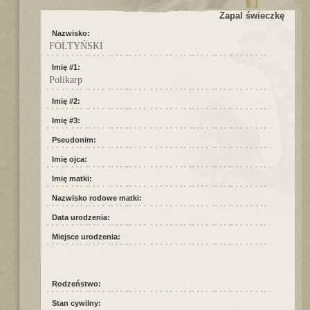
Zapal świeczkę
Nazwisko:
FOLTYŃSKI
Imię #1:
Polikarp
Imię #2:
Imię #3:
Pseudonim:
Imię ojca:
Imię matki:
Nazwisko rodowe matki:
Data urodzenia:
Miejsce urodzenia:
Rodzeństwo:
Stan cywilny: