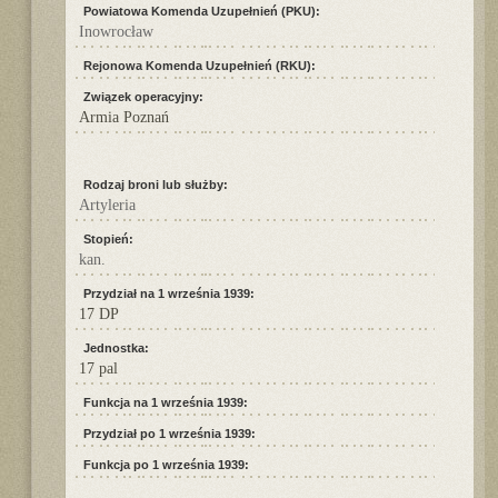
Powiatowa Komenda Uzupełnień (PKU):
Inowrocław
Rejonowa Komenda Uzupełnień (RKU):
Związek operacyjny:
Armia Poznań
Rodzaj broni lub służby:
Artyleria
Stopień:
kan.
Przydział na 1 września 1939:
17 DP
Jednostka:
17 pal
Funkcja na 1 września 1939:
Przydział po 1 września 1939:
Funkcja po 1 września 1939: