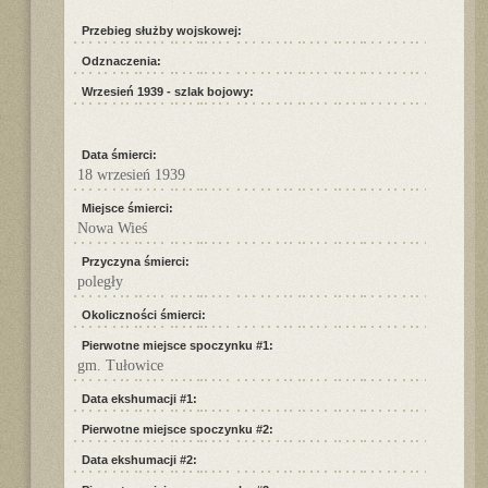
Przebieg służby wojskowej:
Odznaczenia:
Wrzesień 1939 - szlak bojowy:
Data śmierci:
18 wrzesień 1939
Miejsce śmierci:
Nowa Wieś
Przyczyna śmierci:
poległy
Okoliczności śmierci:
Pierwotne miejsce spoczynku #1:
gm. Tułowice
Data ekshumacji #1:
Pierwotne miejsce spoczynku #2:
Data ekshumacji #2: