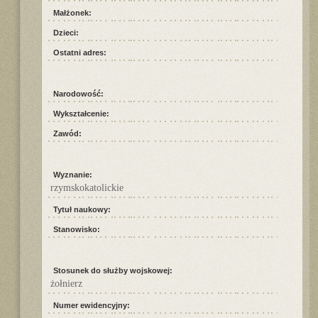
Małżonek:
Dzieci:
Ostatni adres:
Narodowość:
Wykształcenie:
Zawód:
Wyznanie:
rzymskokatolickie
Tytuł naukowy:
Stanowisko:
Stosunek do służby wojskowej:
żołnierz
Numer ewidencyjny: