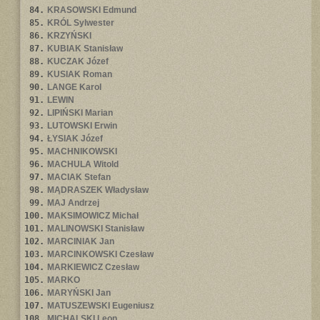
84.
KRASOWSKI Edmund
85.
KRÓL Sylwester
86.
KRZYŃSKI
87.
KUBIAK Stanisław
88.
KUCZAK Józef
89.
KUSIAK Roman
90.
LANGE Karol
91.
LEWIN
92.
LIPIŃSKI Marian
93.
LUTOWSKI Erwin
94.
ŁYSIAK Józef
95.
MACHNIKOWSKI
96.
MACHULA Witold
97.
MACIAK Stefan
98.
MĄDRASZEK Władysław
99.
MAJ Andrzej
100.
MAKSIMOWICZ Michał
101.
MALINOWSKI Stanisław
102.
MARCINIAK Jan
103.
MARCINKOWSKI Czesław
104.
MARKIEWICZ Czesław
105.
MARKO
106.
MARYŃSKI Jan
107.
MATUSZEWSKI Eugeniusz
108.
MICHALSKI Leon