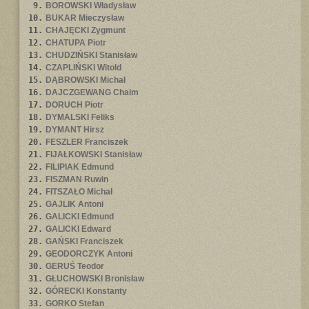
9.
BOROWSKI Władysław
10.
BUKAR Mieczysław
11.
CHAJĘCKI Zygmunt
12.
CHATUPA Piotr
13.
CHUDZIŃSKI Stanisław
14.
CZAPLIŃSKI Witold
15.
DĄBROWSKI Michał
16.
DAJCZGEWANG Chaim
17.
DORUCH Piotr
18.
DYMALSKI Feliks
19.
DYMANT Hirsz
20.
FESZLER Franciszek
21.
FIJAŁKOWSKI Stanisław
22.
FILIPIAK Edmund
23.
FISZMAN Ruwin
24.
FITSZAŁO Michał
25.
GAJLIK Antoni
26.
GALICKI Edmund
27.
GALICKI Edward
28.
GAŃSKI Franciszek
29.
GEODORCZYK Antoni
30.
GERUŚ Teodor
31.
GŁUCHOWSKI Bronisław
32.
GÓRECKI Konstanty
33.
GORKO Stefan