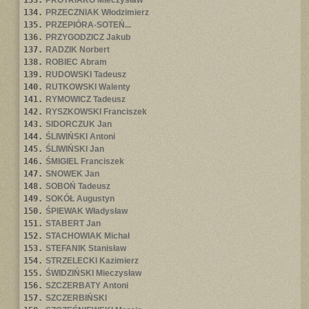
133.
PROTRIAKO Mieczysław
134.
PRZECZNIAK Włodzimierz
135.
PRZEPIÓRA-SOTEŃ...
136.
PRZYGODZICZ Jakub
137.
RADZIK Norbert
138.
ROBIEC Abram
139.
RUDOWSKI Tadeusz
140.
RUTKOWSKI Walenty
141.
RYMOWICZ Tadeusz
142.
RYSZKOWSKI Franciszek
143.
SIDORCZUK Jan
144.
ŚLIWIŃSKI Antoni
145.
ŚLIWIŃSKI Jan
146.
ŚMIGIEL Franciszek
147.
SNOWEK Jan
148.
SOBOŃ Tadeusz
149.
SOKÓŁ Augustyn
150.
ŚPIEWAK Władysław
151.
STABERT Jan
152.
STACHOWIAK Michał
153.
STEFANIK Stanisław
154.
STRZELECKI Kazimierz
155.
ŚWIDZIŃSKI Mieczysław
156.
SZCZERBATY Antoni
157.
SZCZERBIŃSKI