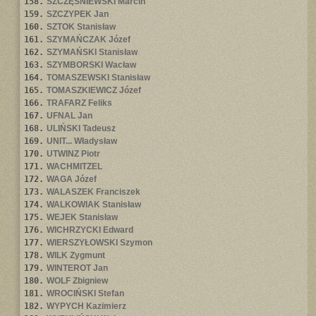
158.
SZCZĘŚNIEWSKI Marcin
159.
SZCZYPEK Jan
160.
SZTOK Stanisław
161.
SZYMAŃCZAK Józef
162.
SZYMAŃSKI Stanisław
163.
SZYMBORSKI Wacław
164.
TOMASZEWSKI Stanisław
165.
TOMASZKIEWICZ Józef
166.
TRAFARZ Feliks
167.
UFNAL Jan
168.
ULIŃSKI Tadeusz
169.
UNIT... Władysław
170.
UTWINZ Piotr
171.
WACHMITZEL
172.
WAGA Józef
173.
WALASZEK Franciszek
174.
WALKOWIAK Stanisław
175.
WEJEK Stanisław
176.
WICHRZYCKI Edward
177.
WIERSZYŁOWSKI Szymon
178.
WILK Zygmunt
179.
WINTEROT Jan
180.
WOLF Zbigniew
181.
WROCIŃSKI Stefan
182.
WYPYCH Kazimierz