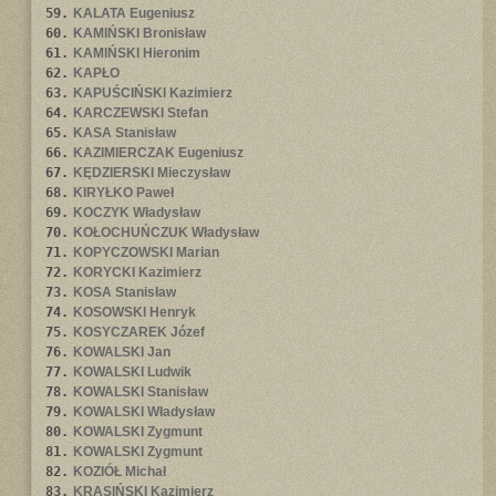
59.
KALATA Eugeniusz
60.
KAMIŃSKI Bronisław
61.
KAMIŃSKI Hieronim
62.
KAPŁO
63.
KAPUŚCIŃSKI Kazimierz
64.
KARCZEWSKI Stefan
65.
KASA Stanisław
66.
KAZIMIERCZAK Eugeniusz
67.
KĘDZIERSKI Mieczysław
68.
KIRYŁKO Paweł
69.
KOCZYK Władysław
70.
KOŁOCHUŃCZUK Władysław
71.
KOPYCZOWSKI Marian
72.
KORYCKI Kazimierz
73.
KOSA Stanisław
74.
KOSOWSKI Henryk
75.
KOSYCZAREK Józef
76.
KOWALSKI Jan
77.
KOWALSKI Ludwik
78.
KOWALSKI Stanisław
79.
KOWALSKI Władysław
80.
KOWALSKI Zygmunt
81.
KOWALSKI Zygmunt
82.
KOZIÓŁ Michał
83.
KRASIŃSKI Kazimierz