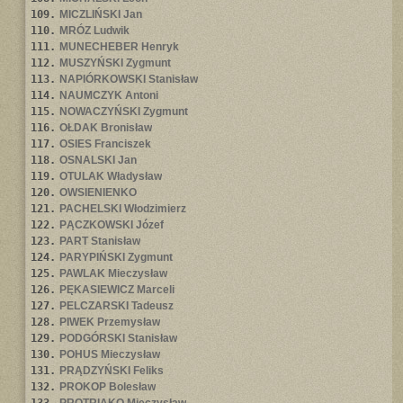
109.
MICZLIŃSKI Jan
110.
MRÓZ Ludwik
111.
MUNECHEBER Henryk
112.
MUSZYŃSKI Zygmunt
113.
NAPIÓRKOWSKI Stanisław
114.
NAUMCZYK Antoni
115.
NOWACZYŃSKI Zygmunt
116.
OŁDAK Bronisław
117.
OSIES Franciszek
118.
OSNALSKI Jan
119.
OTULAK Władysław
120.
OWSIENIENKO
121.
PACHELSKI Włodzimierz
122.
PĄCZKOWSKI Józef
123.
PART Stanisław
124.
PARYPIŃSKI Zygmunt
125.
PAWLAK Mieczysław
126.
PĘKASIEWICZ Marceli
127.
PELCZARSKI Tadeusz
128.
PIWEK Przemysław
129.
PODGÓRSKI Stanisław
130.
POHUS Mieczysław
131.
PRĄDZYŃSKI Feliks
132.
PROKOP Bolesław