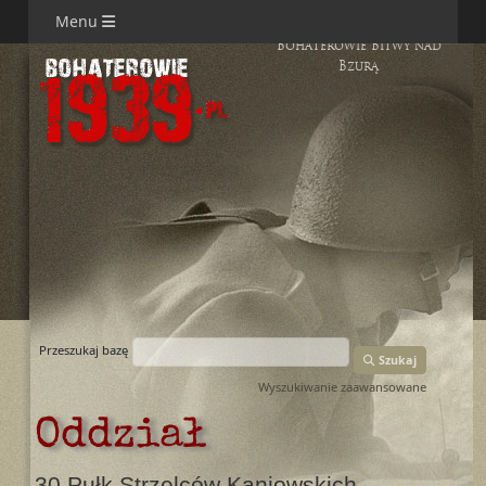
Menu
Bohaterowie Bitwy nad
Bzurą
Przeszukaj bazę
Szukaj
Wyszukiwanie zaawansowane
Oddział
30 Pułk Strzelców Kaniowskich