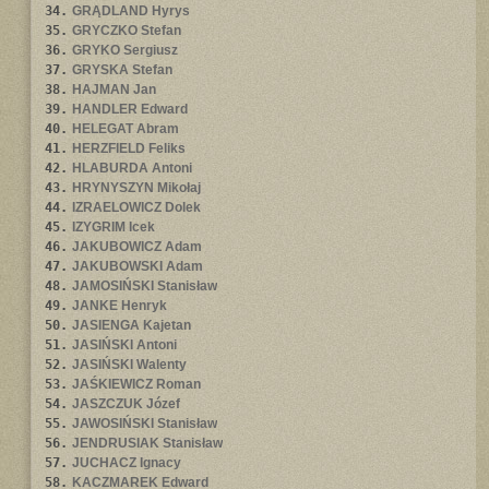
34.
GRĄDLAND Hyrys
35.
GRYCZKO Stefan
36.
GRYKO Sergiusz
37.
GRYSKA Stefan
38.
HAJMAN Jan
39.
HANDLER Edward
40.
HELEGAT Abram
41.
HERZFIELD Feliks
42.
HLABURDA Antoni
43.
HRYNYSZYN Mikołaj
44.
IZRAELOWICZ Dolek
45.
IZYGRIM Icek
46.
JAKUBOWICZ Adam
47.
JAKUBOWSKI Adam
48.
JAMOSIŃSKI Stanisław
49.
JANKE Henryk
50.
JASIENGA Kajetan
51.
JASIŃSKI Antoni
52.
JASIŃSKI Walenty
53.
JAŚKIEWICZ Roman
54.
JASZCZUK Józef
55.
JAWOSIŃSKI Stanisław
56.
JENDRUSIAK Stanisław
57.
JUCHACZ Ignacy
58.
KACZMAREK Edward