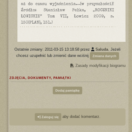
aż do czasu wyjaśnienia…[w przyszłości](
Źródło: Stanisław Pełka, „ROCZNIKI
ŁOWICKIE” Tom VII, Łowicz 2009, s.
150[PLAN], 151.)
Ostatnie zmiany: 2011-03-15 13:18:58 przez
Saluda
. Jeżeli
chcesz uzupełnić lub zmienić dane wciśnij
Zmiana danych
Zasady modyfikacji biogramu
ZDJĘCIA, DOKUMENTY, PAMIĄTKI
Dodaj pamiątkę
aby dodać komentarz.
Zaloguj się