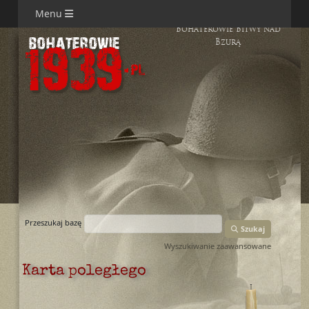
Menu
Bohaterowie Bitwy nad
Bzurą
Przeszukaj bazę
Szukaj
Wyszukiwanie zaawansowane
Karta poległego