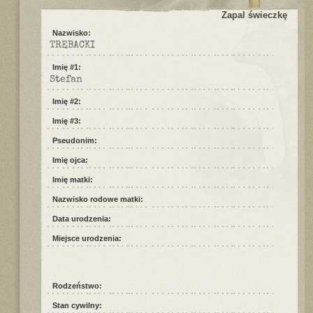
Zapal świeczkę
Nazwisko:
TRĘBACKI
Imię #1:
Stefan
Imię #2:
Imię #3:
Pseudonim:
Imię ojca:
Imię matki:
Nazwisko rodowe matki:
Data urodzenia:
Miejsce urodzenia:
Rodzeństwo:
Stan cywilny: