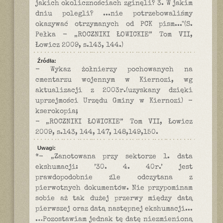
jakich okolicznościach zginęli? 3. W jakim
dniu polegli? ...nie potrzebowaliśmy
okazywać otrzymanych od PCK pism..."(S.
Pełka - „ROCZNIKI ŁOWICKIE” Tom VII,
Łowicz 2009, s.143, 144.)
Źródła:
- Wykaz żołnierzy pochowanych na
cmentarzu wojennym w Kiernozi, wg
aktualizacji z 2003r.(uzyskany dzięki
uprzejmości Urzędu Gminy w Kiernozi) -
kserokopia;
- „ROCZNIKI ŁOWICKIE” Tom VII, Łowicz
2009, s.143, 144, 147, 148,149,150.
Uwagi:
*- „Zanotowana przy sektorze 1. data
ekshumacji: ’30. 4. 40r.’ jest
prawdopodobnie źle odczytana z
pierwotnych dokumentów. Nie przypominam
sobie aż tak dużej przerwy między datą
pierwszej oraz datą następnej ekshumacji...
…Pozostawiam jednak tę datę niezmienioną