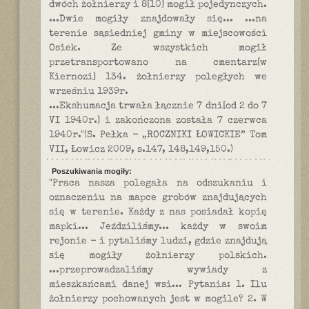
dwóch żołnierzy i 8[10] mogił pojedynczych.
...Dwie mogiły znajdowały się... ...na
terenie sąsiedniej gminy w miejscowości
Osiek. Ze wszystkich mogił
przetransportowano na cmentarz[w
Kiernozi] 134. żołnierzy poległych we
wrześniu 1939r.
...Ekshumacja trwała łącznie 7 dni[od 2 do 7
VI 1940r.] i zakończona została 7 czerwca
1940r."(S. Pełka - „ROCZNIKI ŁOWICKIE” Tom
VII, Łowicz 2009, s.147, 148,149,150.)
Poszukiwania mogiły:
"Praca nasza polegała na odszukaniu i
oznaczeniu na mapce grobów znajdujących
się w terenie. Każdy z nas posiadał kopię
mapki... Jeździliśmy... każdy w swoim
rejonie - i pytaliśmy ludzi, gdzie znajdują
się mogiły żołnierzy polskich.
...przeprowadzaliśmy wywiady z
mieszkańcami danej wsi... Pytania: 1. Ilu
żołnierzy pochowanych jest w mogile? 2. W