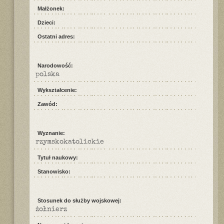
Małżonek:
Dzieci:
Ostatni adres:
Narodowość:
polska
Wykształcenie:
Zawód:
Wyznanie:
rzymskokatolickie
Tytuł naukowy:
Stanowisko:
Stosunek do służby wojskowej:
żołnierz