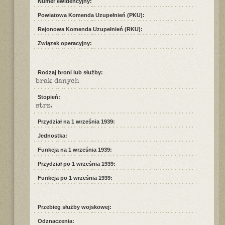
Numer ewidencyjny:
Powiatowa Komenda Uzupełnień (PKU):
Rejonowa Komenda Uzupełnień (RKU):
Związek operacyjny:
Rodzaj broni lub służby:
brak danych
Stopień:
strz.
Przydział na 1 września 1939:
Jednostka:
Funkcja na 1 września 1939:
Przydział po 1 września 1939:
Funkcja po 1 września 1939:
Przebieg służby wojskowej:
Odznaczenia: