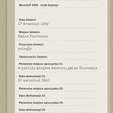
Wrzesień 1939 - szlak bojowy:
Data śmierci:
17 wrzesień 1939
Miejsce śmierci:
Gmina Kiernozia
Przyczyna śmierci:
poległy
Okoliczności śmierci:
Pierwotne miejsce spoczynku #1:
w pobliżu miejsca śmierci, gmina Kiernozia
Data ekshumacji #1:
30 kwiecień 1940
Pierwotne miejsce spoczynku #2:
Data ekshumacji #2:
Pierwotne miejsce spoczynku #3:
Data ekshumacji #3: