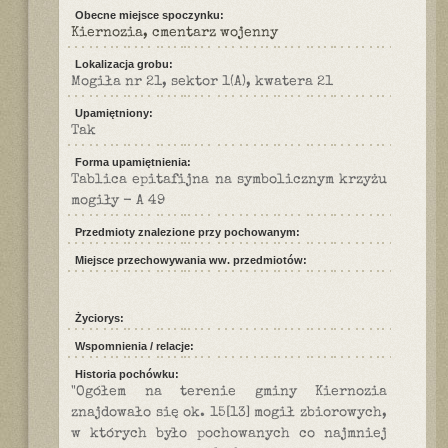
Obecne miejsce spoczynku:
Kiernozia, cmentarz wojenny
Lokalizacja grobu:
Mogiła nr 21, sektor 1(A), kwatera 21
Upamiętniony:
Tak
Forma upamiętnienia:
Tablica epitafijna na symbolicznym krzyżu
mogiły - A 49
Przedmioty znalezione przy pochowanym:
Miejsce przechowywania ww. przedmiotów:
Życiorys:
Wspomnienia / relacje:
Historia pochówku:
"Ogółem na terenie gminy Kiernozia
znajdowało się ok. 15[13] mogił zbiorowych,
w których było pochowanych co najmniej