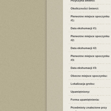
Przyczyna śmierci:
Okoliczności śmierci:
Pierwotne miejsce spoczynku
#1:
Data ekshumacji #1:
Pierwotne miejsce spoczynku
#2:
Data ekshumacji #2:
Pierwotne miejsce spoczynku
#3:
Data ekshumacji #3:
Obecne miejsce spoczynku:
Lokalizacja grobu:
Upamiętniony:
Forma upamiętnienia:
Przedmioty znalezione przy