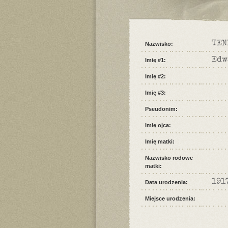
TEN
Nazwisko:
Edw
Imię #1:
Imię #2:
Imię #3:
Pseudonim:
Imię ojca:
Imię matki:
Nazwisko rodowe
matki:
191
Data urodzenia:
Miejsce urodzenia: