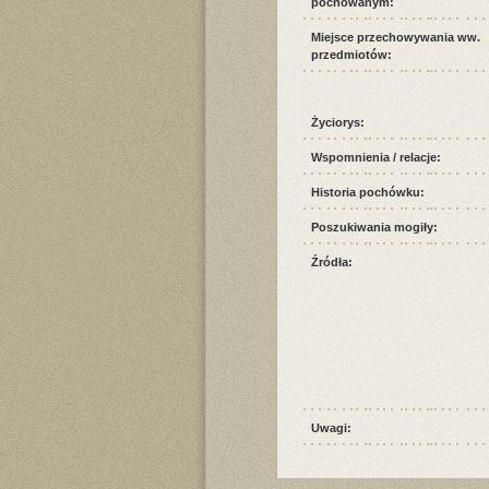
pochowanym:
Miejsce przechowywania ww.
przedmiotów:
Życiorys:
Wspomnienia / relacje:
Historia pochówku:
Poszukiwania mogiły:
Źródła:
Uwagi: