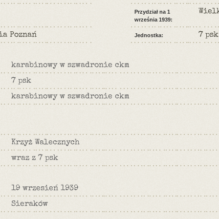
Wiel
Przydział na 1
września 1939:
ia Poznań
7 psk
Jednostka:
karabinowy w szwadronie ckm
7 psk
karabinowy w szwadronie ckm
Krzyż Walecznych
wraz z 7 psk
19 wrzesień 1939
Sieraków