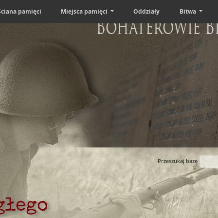
Ściana pamięci
Miejsca pamięci
Oddziały
Bitwa
Bohaterowie B
Przeszukaj bazę
głego