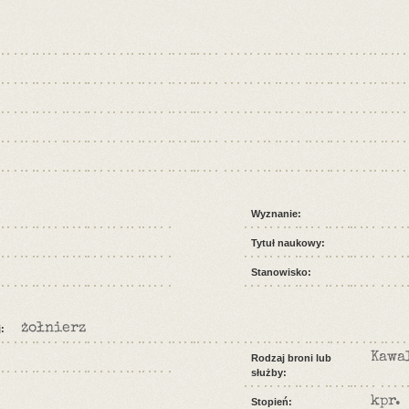
Wyznanie:
Tytuł naukowy:
Stanowisko:
żołnierz
:
Kawa
Rodzaj broni lub
służby:
kpr.
Stopień: