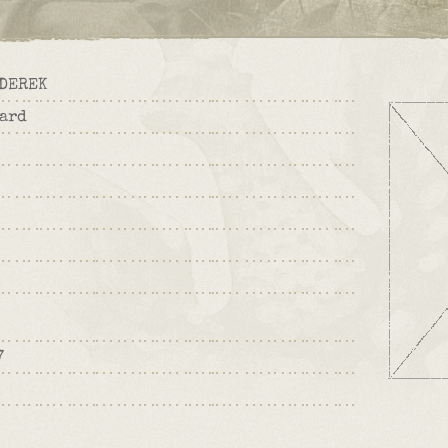
DEREK
ard
7