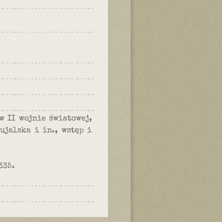
w II wojnie światowej,
ujalska i in., wstęp i
335.