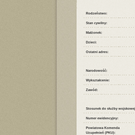
Rodzeństwo:
Stan cywilny:
Małżonek:
Dzieci:
Ostatni adres:
Narodowość:
Wykształcenie:
Zawód:
Stosunek do służby wojskowej
Numer ewidencyjny:
Powiatowa Komenda
Uzupełnień (PKU):