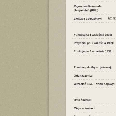
Rejonowa Komenda
Uzupełnień (RKU):
Arm
Związek operacyjny:
Funkcja na 1 września 1939:
Przydział po 1 września 1939:
Funkcja po 1 września 1939:
Przebieg służby wojskowej:
Odznaczenia:
Wrzesień 1939 - szlak bojowy:
Data śmierci:
Miejsce śmierci: