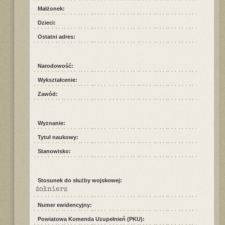
Małżonek:
Dzieci:
Ostatni adres:
Narodowość:
Wykształcenie:
Zawód:
Wyznanie:
Tytuł naukowy:
Stanowisko:
Stosunek do służby wojskowej:
żołnierz
Numer ewidencyjny:
Powiatowa Komenda Uzupełnień (PKU):