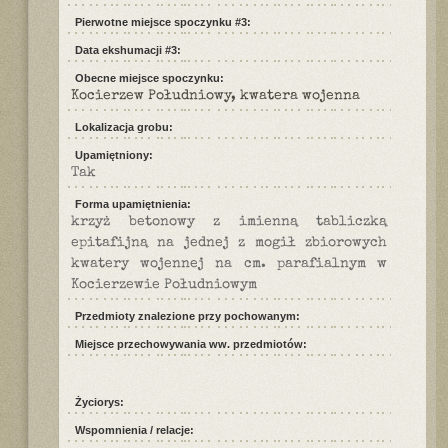
Pierwotne miejsce spoczynku #3:
Data ekshumacji #3:
Obecne miejsce spoczynku:
Kocierzew Południowy, kwatera wojenna
Lokalizacja grobu:
Upamiętniony:
Tak
Forma upamiętnienia:
krzyż betonowy z imienną tabliczką
epitafijną na jednej z mogił zbiorowych
kwatery wojennej na cm. parafialnym w
Kocierzewie Południowym
Przedmioty znalezione przy pochowanym:
Miejsce przechowywania ww. przedmiotów:
Życiorys:
Wspomnienia / relacje: