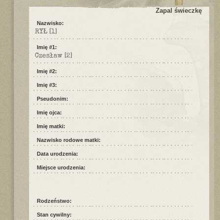
Zapal świeczkę
Nazwisko:
RYŁ
[1]
Imię #1:
Czesław
[2]
Imię #2:
Imię #3:
Pseudonim:
Imię ojca:
Imię matki:
Nazwisko rodowe matki:
Data urodzenia:
Miejsce urodzenia:
Rodzeństwo:
Stan cywilny: