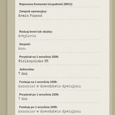
Rejonowa Komenda Uzupełnień (RKU):
Związek operacyjny:
Armia Poznań
Rodzaj broni lub służby:
Artyleria
Stopień:
kan.
Przydział na 1 września 1939:
Wielkopolska BK
Jednostka:
7 dak
Funkcja na 1 września 1939:
kanonier w dowództwie dywizjonu
Przydział po 1 września 1939:
7 dak
Funkcja po 1 września 1939:
kanonier w dowództwie dywizjonu