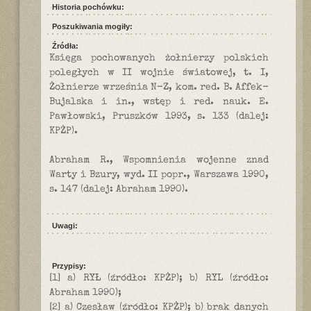
Historia pochówku:
Poszukiwania mogiły:
Źródła:
Księga pochowanych żołnierzy polskich
poległych w II wojnie światowej, t. I,
Żołnierze września N-Z, kom. red. B. Affek-
Bujalska i in., wstęp i red. nauk. E.
Pawłowski, Pruszków 1993, s. 133 (dalej:
KPŻP).
Abraham R., Wspomnienia wojenne znad
Warty i Bzury, wyd. II popr., Warszawa 1990,
s. 147 (dalej: Abraham 1990).
Uwagi:
Przypisy:
[1] a) RYŁ (źródło: KPŻP); b) RYL (źródło:
Abraham 1990);
[2] a) Czesław (źródło: KPŻP); b) brak danych