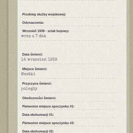
Przebieg służby wojskowej:
Odznaczenia:
Wrzesień 1939 - szlak bojowy:
wraz z 7 dak
Data śmierci:
14 wrzesień 1939
Miejsce śmierci:
Mastki
Przyczyna śmierci:
poległy
Okoliczności śmierci:
Pierwotne miejsce spoczynku #1:
Data ekshumacji #1:
Pierwotne miejsce spoczynku #2:
Data ekshumacji #2: