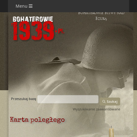
Menu
Bohaterowie Bitwy nad
Bzurą
Przeszukaj bazę
Szukaj
Wyszukiwanie zaawansowane
Karta poległego