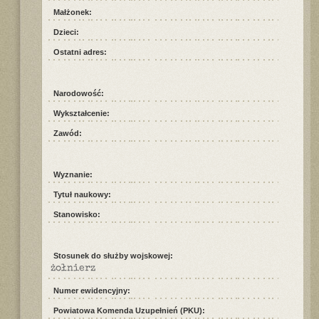
Małżonek:
Dzieci:
Ostatni adres:
Narodowość:
Wykształcenie:
Zawód:
Wyznanie:
Tytuł naukowy:
Stanowisko:
Stosunek do służby wojskowej:
żołnierz
Numer ewidencyjny:
Powiatowa Komenda Uzupełnień (PKU):