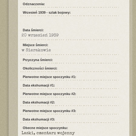
Odznaczenia:
Wrzesień 1939 - szlak bojowy:
Data śmierci:
20 wrzesień 1939
Miejsce śmierci:
w Sierakowie
Przyczyna śmierci:
Okoliczności śmierci:
Pierwotne miejsce spoczynku #1:
Data ekshumacji #1:
Pierwotne miejsce spoczynku #2:
Data ekshumacji #2:
Pierwotne miejsce spoczynku #3:
Data ekshumacji #3:
Obecne miejsce spoczynku:
Laski, cmentarz wojenny