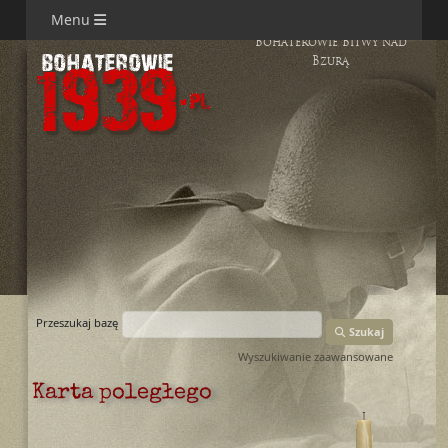
Menu
Bohaterowie Bitwy nad
Bzurą
Przeszukaj bazę
Szukaj
Wyszukiwanie zaawansowane
Karta poległego