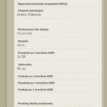
Rejonowa Komenda Uzupełnień (RKU):
Związek operacyjny:
Armia Pomorze
Rodzaj broni lub służby:
Piechota
Stopień:
strz.
Przydział na 1 września 1939:
15 DP
Jednostka:
62 pp
Funkcja na 1 września 1939:
Przydział po 1 września 1939:
Funkcja po 1 września 1939:
Przebieg służby wojskowej: