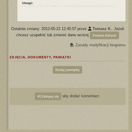
Uwagi:
Ostatnie zmiany: 2012-05-22 12:45:07 przez
Tomasz K.
. Jeżeli
chcesz uzupełnić lub zmienić dane wciśnij
Zmiana danych
Zasady modyfikacji biogramu
ZDJĘCIA, DOKUMENTY, PAMIĄTKI
Dodaj pamiątkę
aby dodać komentarz.
Zaloguj się