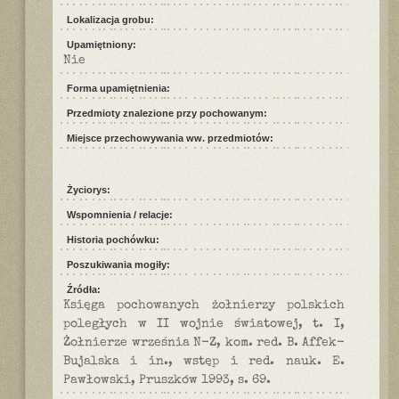
Lokalizacja grobu:
Upamiętniony:
Nie
Forma upamiętnienia:
Przedmioty znalezione przy pochowanym:
Miejsce przechowywania ww. przedmiotów:
Życiorys:
Wspomnienia / relacje:
Historia pochówku:
Poszukiwania mogiły:
Źródła:
Księga pochowanych żołnierzy polskich
poległych w II wojnie światowej, t. I,
Żołnierze września N-Z, kom. red. B. Affek-
Bujalska i in., wstęp i red. nauk. E.
Pawłowski, Pruszków 1993, s. 69.