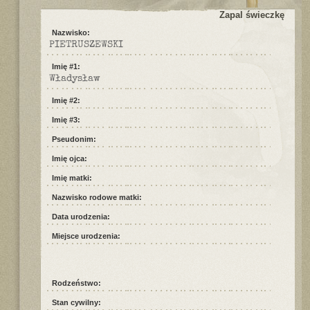
Zapal świeczkę
Nazwisko:
PIETRUSZEWSKI
Imię #1:
Władysław
Imię #2:
Imię #3:
Pseudonim:
Imię ojca:
Imię matki:
Nazwisko rodowe matki:
Data urodzenia:
Miejsce urodzenia:
Rodzeństwo:
Stan cywilny: