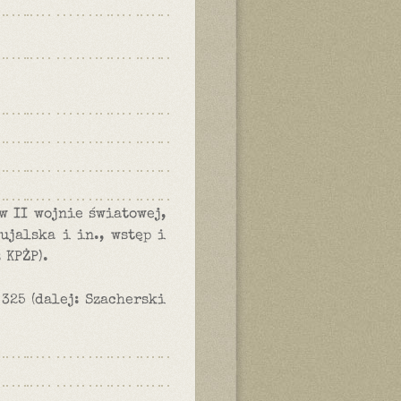
w II wojnie światowej,
ujalska i in., wstęp i
 KPŻP).
 325 (dalej: Szacherski