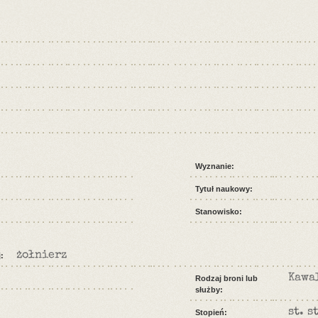
Wyznanie:
Tytuł naukowy:
Stanowisko:
żołnierz
:
Kawa
Rodzaj broni lub
służby:
st. s
Stopień: