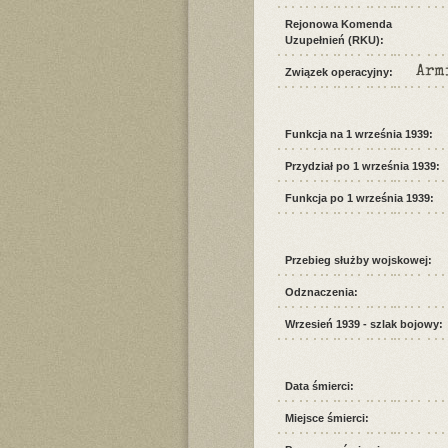
Rejonowa Komenda
Uzupełnień (RKU):
Arm
Związek operacyjny:
Funkcja na 1 września 1939:
Przydział po 1 września 1939:
Funkcja po 1 września 1939:
Przebieg służby wojskowej:
Odznaczenia:
Wrzesień 1939 - szlak bojowy:
Data śmierci:
Miejsce śmierci: