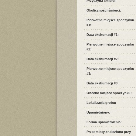
Przyczyna śmierci:
Okoliczności śmierci:
Pierwotne miejsce spoczynku
#1:
Data ekshumacji #1:
Pierwotne miejsce spoczynku
#2:
Data ekshumacji #2:
Pierwotne miejsce spoczynku
#3:
Data ekshumacji #3:
Obecne miejsce spoczynku:
Lokalizacja grobu:
Upamiętniony:
Forma upamiętnienia:
Przedmioty znalezione przy