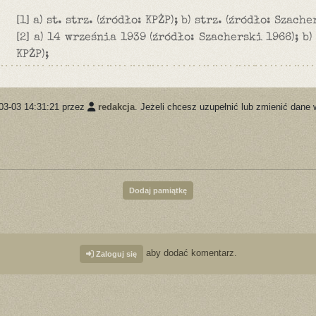
[1] a) st. strz. (źródło: KPŻP); b) strz. (źródło: Szache
[2] a) 14 września 1939 (źródło: Szacherski 1966); b
KPŻP);
03-03 14:31:21 przez
redakcja
. Jeżeli chcesz uzupełnić lub zmienić dane 
Dodaj pamiątkę
aby dodać komentarz.
Zaloguj się