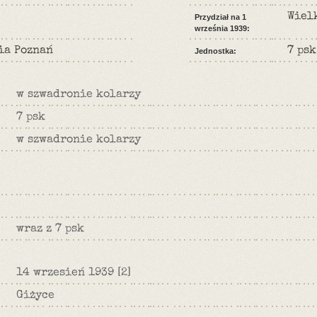
Wiel
Przydział na 1
września 1939:
ia Poznań
7 psk
Jednostka:
w szwadronie kolarzy
7 psk
w szwadronie kolarzy
wraz z 7 psk
14 wrzesień 1939
[2]
Giżyce