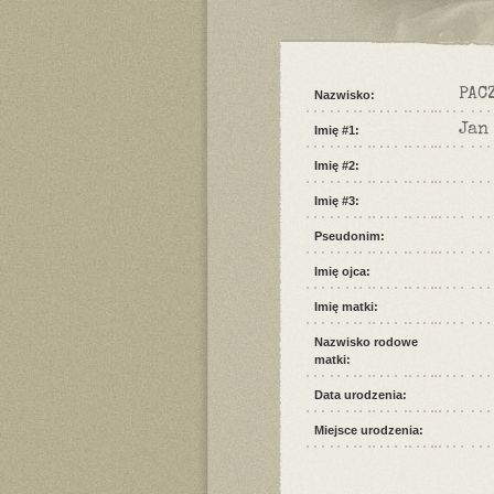
PAC
Nazwisko:
Jan
Imię #1:
Imię #2:
Imię #3:
Pseudonim:
Imię ojca:
Imię matki:
Nazwisko rodowe
matki:
Data urodzenia:
Miejsce urodzenia: