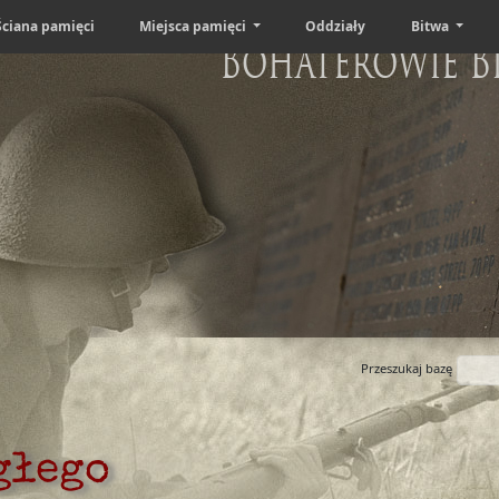
Ściana pamięci
Miejsca pamięci
Oddziały
Bitwa
Bohaterowie B
Przeszukaj bazę
głego