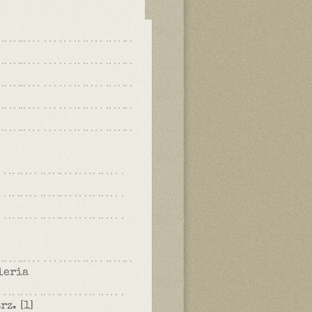
leria
trz.
[1]