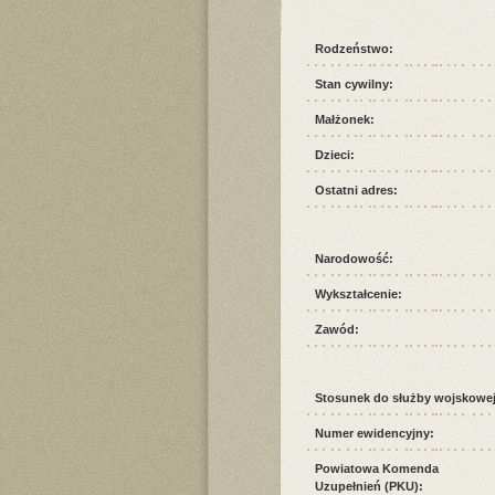
Rodzeństwo:
Stan cywilny:
Małżonek:
Dzieci:
Ostatni adres:
Narodowość:
Wykształcenie:
Zawód:
Stosunek do służby wojskowej
Numer ewidencyjny:
Powiatowa Komenda
Uzupełnień (PKU):