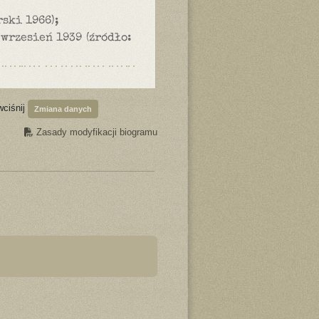
rski 1966);
) wrzesień 1939 (źródło:
wciśnij
Zmiana danych
Zasady modyfikacji biogramu