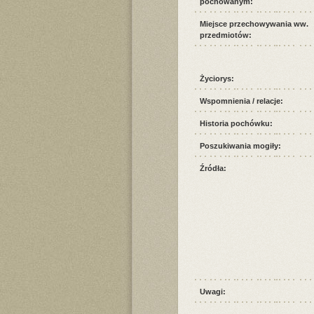
pochowanym:
Miejsce przechowywania ww.
przedmiotów:
Życiorys:
Wspomnienia / relacje:
Historia pochówku:
Poszukiwania mogiły:
Źródła:
Uwagi: