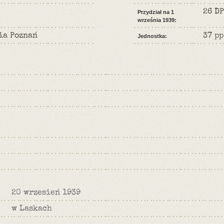
26 DP
Przydział na 1
września 1939:
ia Poznań
37 pp
Jednostka:
20 wrzesień 1939
w Laskach