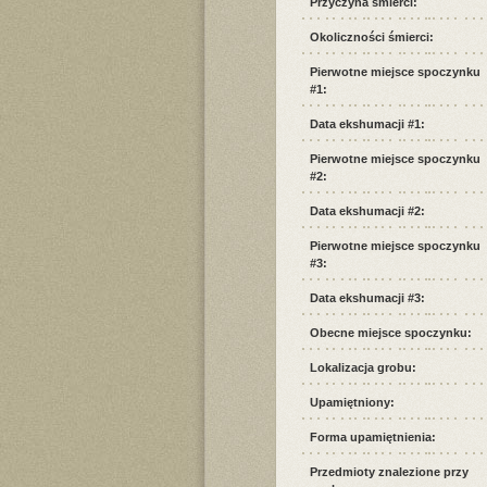
Przyczyna śmierci:
Okoliczności śmierci:
Pierwotne miejsce spoczynku
#1:
Data ekshumacji #1:
Pierwotne miejsce spoczynku
#2:
Data ekshumacji #2:
Pierwotne miejsce spoczynku
#3:
Data ekshumacji #3:
Obecne miejsce spoczynku:
Lokalizacja grobu:
Upamiętniony:
Forma upamiętnienia:
Przedmioty znalezione przy