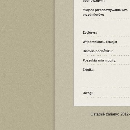
pochowanym:
Miejsce przechowywania ww.
przedmiotów:
Życiorys:
Wspomnienia / relacje:
Historia pochówku:
Poszukiwania mogiły:
Źródła:
Uwagi:
Ostatnie zmiany: 2012