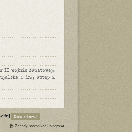
w II wojnie światowej,
ujalska i in., wstęp i
wciśnij
Zmiana danych
Zasady modyfikacji biogramu