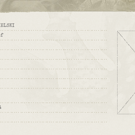
IELSKI
ef
4