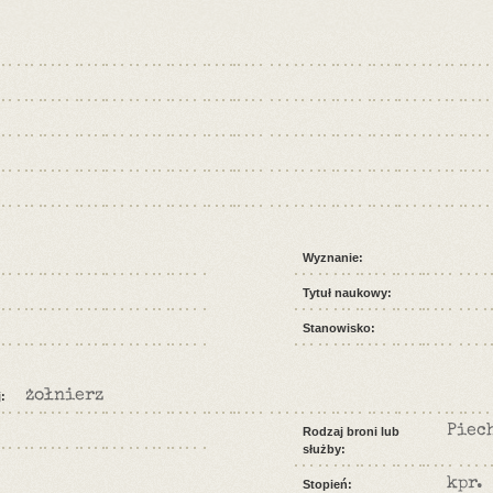
Wyznanie:
Tytuł naukowy:
Stanowisko:
żołnierz
:
Piec
Rodzaj broni lub
służby:
kpr.
Stopień: