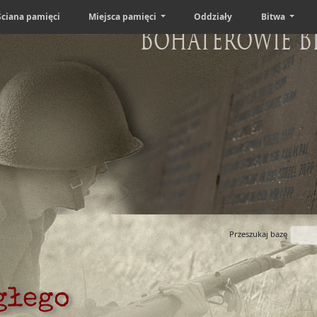
Ściana pamięci
Miejsca pamięci
Oddziały
Bitwa
Bohaterowie B
Przeszukaj bazę
głego