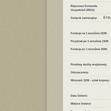
Rejonowa Komenda
Uzupełnień (RKU):
Arm
Związek operacyjny:
Funkcja na 1 września 1939:
Przydział po 1 września 1939:
Funkcja po 1 września 1939:
Przebieg służby wojskowej:
Odznaczenia:
Wrzesień 1939 - szlak bojowy:
Data śmierci:
Miejsce śmierci: