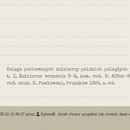
Księga pochowanych żołnierzy polskich poległych 
t. I, Żołnierze września N-Z, kom. red. B. Affek-B
red. nauk. E. Pawłowski, Pruszków 1993, s. 44.
-05-22 12:45:07 przez
SylwiaB
. Jeżeli chcesz uzupełnić lub zmienić dane 