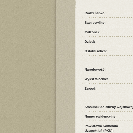
Rodzeństwo:
Stan cywilny:
Małżonek:
Dzieci:
Ostatni adres:
Narodowość:
Wykształcenie:
Zawód:
Stosunek do służby wojskowej
Numer ewidencyjny:
Powiatowa Komenda
Uzupełnień (PKU):