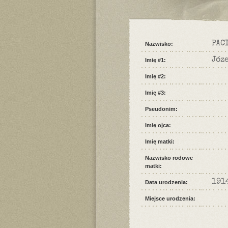
PAC
Nazwisko:
Józ
Imię #1:
Imię #2:
Imię #3:
Pseudonim:
Imię ojca:
Imię matki:
Nazwisko rodowe
matki:
191
Data urodzenia:
Miejsce urodzenia: