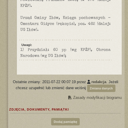
Pawłowski, Pruszków 1993, s. 470 (dalej:
KPŻP).
Urząd Gminy Iłów, Księga pochowanych -
Cmentarz Giżyce (rękopis), poz. 462 (dalej:
UG Iłów).
Uwagi:
1) Przydział: 60 pp (wg KPŻP), Obrona
Narodowa (wg UG Iłów);
Ostatnie zmiany: 2011-07-22 00:07:19 przez
redakcja
. Jeżeli
chcesz uzupełnić lub zmienić dane wciśnij
Zmiana danych
Zasady modyfikacji biogramu
ZDJĘCIA, DOKUMENTY, PAMIĄTKI
Dodaj pamiątkę