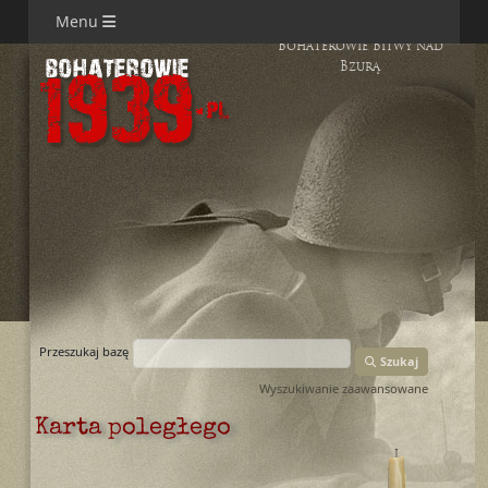
Menu
Bohaterowie Bitwy nad
Bzurą
Przeszukaj bazę
Szukaj
Wyszukiwanie zaawansowane
Karta poległego