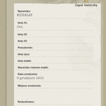
Zapal świeczkę
Nazwisko:
MICHALAK
Imię #1:
Jan
Imię #2:
Imię #3:
Pseudonim:
Imię ojca:
Imię matki:
Nazwisko rodowe matki:
Data urodzenia:
9 grudzień 1902
Miejsce urodzenia:
Rodzeństwo: