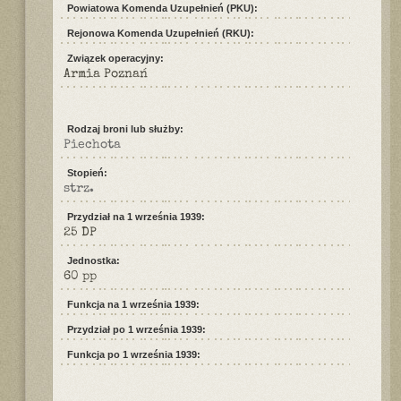
Powiatowa Komenda Uzupełnień (PKU):
Rejonowa Komenda Uzupełnień (RKU):
Związek operacyjny:
Armia Poznań
Rodzaj broni lub służby:
Piechota
Stopień:
strz.
Przydział na 1 września 1939:
25 DP
Jednostka:
60 pp
Funkcja na 1 września 1939:
Przydział po 1 września 1939:
Funkcja po 1 września 1939: