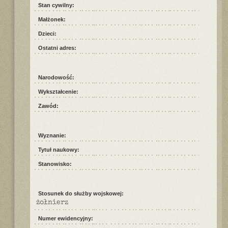
Stan cywilny:
Małżonek:
Dzieci:
Ostatni adres:
Narodowość:
Wykształcenie:
Zawód:
Wyznanie:
Tytuł naukowy:
Stanowisko:
Stosunek do służby wojskowej:
żołnierz
Numer ewidencyjny: