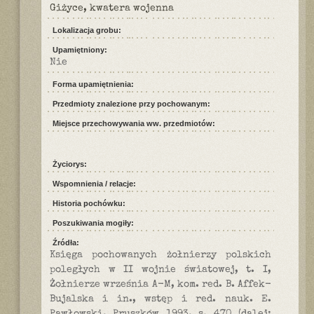
Giżyce, kwatera wojenna
Lokalizacja grobu:
Upamiętniony:
Nie
Forma upamiętnienia:
Przedmioty znalezione przy pochowanym:
Miejsce przechowywania ww. przedmiotów:
Życiorys:
Wspomnienia / relacje:
Historia pochówku:
Poszukiwania mogiły:
Źródła:
Księga pochowanych żołnierzy polskich
poległych w II wojnie światowej, t. I,
Żołnierze września A-M, kom. red. B. Affek-
Bujalska i in., wstęp i red. nauk. E.