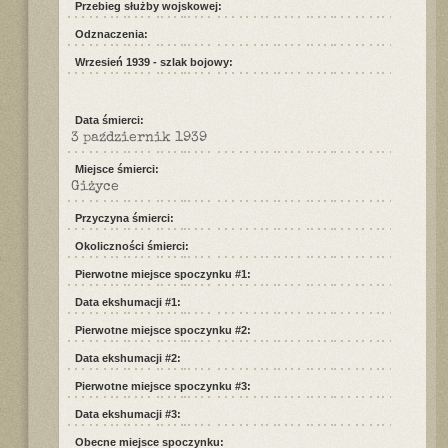
Przebieg służby wojskowej:
Odznaczenia:
Wrzesień 1939 - szlak bojowy:
Data śmierci:
3 październik 1939
Miejsce śmierci:
Giżyce
Przyczyna śmierci:
Okoliczności śmierci:
Pierwotne miejsce spoczynku #1:
Data ekshumacji #1:
Pierwotne miejsce spoczynku #2:
Data ekshumacji #2:
Pierwotne miejsce spoczynku #3:
Data ekshumacji #3:
Obecne miejsce spoczynku: