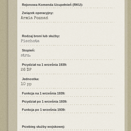
Rejonowa Komenda Uzupełnień (RKU):
Związek operacyjny:
Armia Poznań
Rodzaj broni lub służby:
Piechota
Stopień:
strz.
Przydział na 1 września 1939:
26 DP
Jednostka:
10 pp
Funkcja na 1 września 1939:
Przydział po 1 września 1939:
Funkcja po 1 września 1939:
Przebieg służby wojskowej: