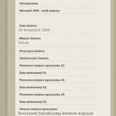
Odznaczenia:
Wrzesień 1939 - szlak bojowy:
Data śmierci:
16 wrzesień 1939
Miejsce śmierci:
Osiek
Przyczyna śmierci:
Okoliczności śmierci:
Pierwotne miejsce spoczynku #1:
Data ekshumacji #1:
Pierwotne miejsce spoczynku #2:
Data ekshumacji #2:
Pierwotne miejsce spoczynku #3:
Data ekshumacji #3:
Obecne miejsce spoczynku:
Kocierzew Południowy, kwatera wojenna