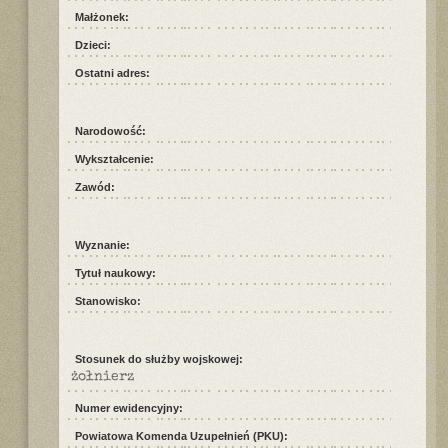
Małżonek:
Dzieci:
Ostatni adres:
Narodowość:
Wykształcenie:
Zawód:
Wyznanie:
Tytuł naukowy:
Stanowisko:
Stosunek do służby wojskowej:
żołnierz
Numer ewidencyjny:
Powiatowa Komenda Uzupełnień (PKU):