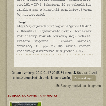
1939, wydawnictwo Bellona, Warszawa 1997,
str. 181 - IV/3. Żołnierze 10 pp polegli lub
zmarli z ran w kampanii wrześniowej (oraz
jej następstwie).
Uwagi:
http://groby.radaopwim.gov.pl/grob/11846/
. Cmentarz rzymskokatolicki. Kocierzew
Południowy. Powiat łowicki, woj. łódzkie.
Kwatera wojenna - Leonard Karoska,
strzelec, 10 pp, 26 DP, Armia Poznań.
Pochowany w kwaterze 12 w grobie 101.
Ostatnie zmiany: 2012-01-17 20:55:34 przez
Saluda
. Jeżeli
chcesz uzupełnić lub zmienić dane wciśnij
Zmiana danych
Zasady modyfikacji biogramu
ZDJĘCIA, DOKUMENTY, PAMIĄTKI