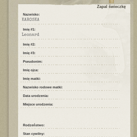
Zapal świeczkę
Nazwisko:
KAROSKA
Imię #1:
Leonard
Imię #2:
Imię #3:
Pseudonim:
Imię ojca:
Imię matki:
Nazwisko rodowe matki:
Data urodzenia:
Miejsce urodzenia:
Rodzeństwo:
Stan cywilny: