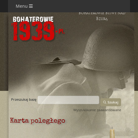
Menu
Bohaterowie Bitwy nad
Bzurą
Przeszukaj bazę
Szukaj
Wyszukiwanie zaawansowane
Karta poległego