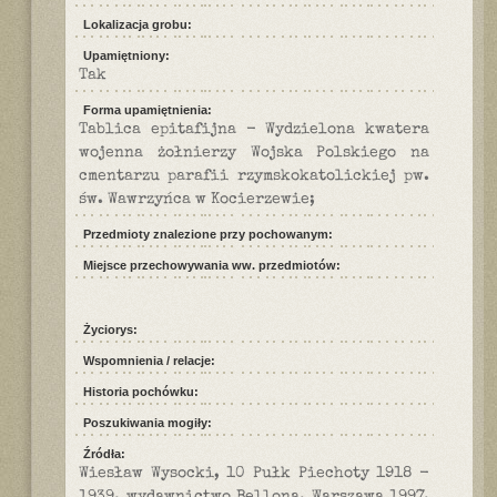
Lokalizacja grobu:
Upamiętniony:
Tak
Forma upamiętnienia:
Tablica epitafijna - Wydzielona kwatera
wojenna żołnierzy Wojska Polskiego na
cmentarzu parafii rzymskokatolickiej pw.
św. Wawrzyńca w Kocierzewie;
Przedmioty znalezione przy pochowanym:
Miejsce przechowywania ww. przedmiotów:
Życiorys:
Wspomnienia / relacje:
Historia pochówku:
Poszukiwania mogiły:
Źródła:
Wiesław Wysocki, 10 Pułk Piechoty 1918 -