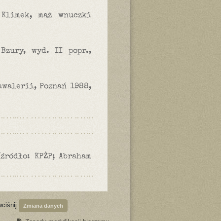
 Klimek, mąż wnuczki
Bzury, wyd. II popr.,
awalerii, Poznań 1988,
 (źródło: KPŻP; Abraham
wciśnij
Zmiana danych