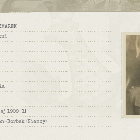
ZMAREK
oni
ia
maj 1909
[1]
en-Borbek (Niemcy)