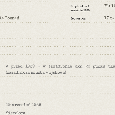
Wiel
Przydział na 1
września 1939:
ia Poznań
17 p.
Jednostka:
# przed 1939 - w szwadronie ckm 26 pułku uł
(zasadnicza służba wojskowa)
19 wrzesień 1939
Sieraków