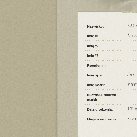
KAC
Nazwisko:
Ant
Imię #1:
Imię #2:
Imię #3:
Pseudonim:
Jan
Imię ojca:
Mar
Imię matki:
Nazwisko rodowe
matki:
17 
Data urodzenia:
Ess
Miejsce urodzenia: