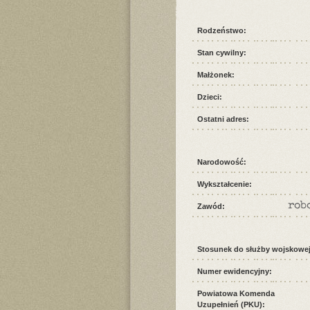
Rodzeństwo:
Stan cywilny:
Małżonek:
Dzieci:
Ostatni adres:
Narodowość:
Wykształcenie:
rob
Zawód:
Stosunek do służby wojskowej
Numer ewidencyjny:
Powiatowa Komenda
Uzupełnień (PKU):