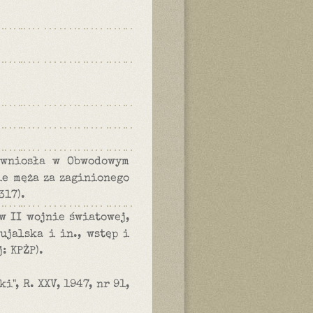
, wniosła w Obwodowym
e męża za zaginionego
317).
w II wojnie światowej,
ujalska i in., wstęp i
: KPŻP).
", R. XXV, 1947, nr 91,