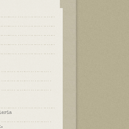
leria
ł.