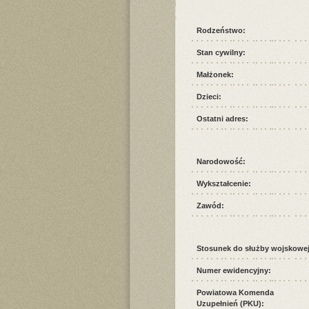
Rodzeństwo:
Stan cywilny:
Małżonek:
Dzieci:
Ostatni adres:
Narodowość:
Wykształcenie:
Zawód:
Stosunek do służby wojskowej
Numer ewidencyjny:
Powiatowa Komenda
Uzupełnień (PKU):