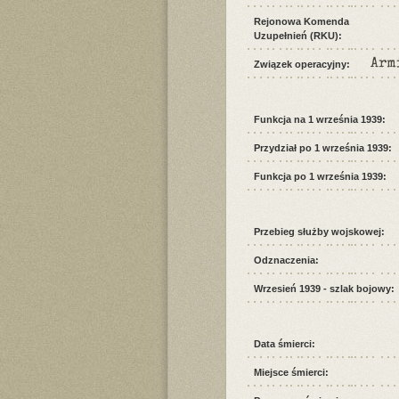
Rejonowa Komenda
Uzupełnień (RKU):
Arm
Związek operacyjny:
Funkcja na 1 września 1939:
Przydział po 1 września 1939:
Funkcja po 1 września 1939:
Przebieg służby wojskowej:
Odznaczenia:
Wrzesień 1939 - szlak bojowy:
Data śmierci:
Miejsce śmierci: