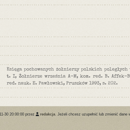
Księga pochowanych żołnierzy polskich poległych 
t. I, Żołnierze września A-M, kom. red. B. Affek-B
red. nauk. E. Pawłowski, Pruszków 1993, s. 202.
11-30 20:00:00 przez
redakcja
. Jeżeli chcesz uzupełnić lub zmienić dane 