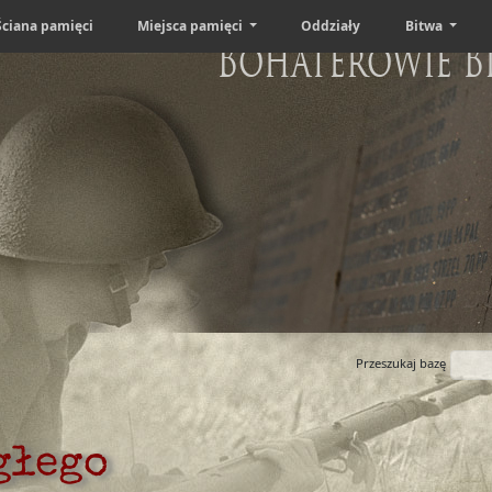
Ściana pamięci
Miejsca pamięci
Oddziały
Bitwa
Bohaterowie B
Przeszukaj bazę
głego