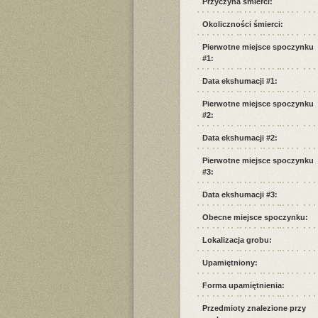
Przyczyna śmierci:
Okoliczności śmierci:
Pierwotne miejsce spoczynku
#1:
Data ekshumacji #1:
Pierwotne miejsce spoczynku
#2:
Data ekshumacji #2:
Pierwotne miejsce spoczynku
#3:
Data ekshumacji #3:
Obecne miejsce spoczynku:
Lokalizacja grobu:
Upamiętniony:
Forma upamiętnienia:
Przedmioty znalezione przy