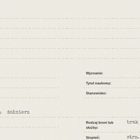
Wyznanie:
Tytuł naukowy:
Stanowisko:
żołnierz
:
brak
Rodzaj broni lub
służby:
strz.
Stopień: