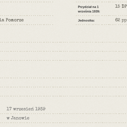
15 DP
Przydział na 1
września 1939:
ia Pomorze
62 pp
Jednostka:
17 wrzesień 1939
w Janowie