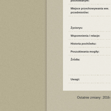
pochowanym:
Miejsce przechowywania ww.
przedmiotów:
Życiorys:
Wspomnienia / relacje:
Historia pochówku:
Poszukiwania mogiły:
Źródła:
Uwagi:
Ostatnie zmiany: 2016-