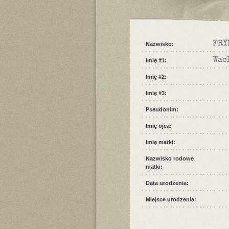
FRY
Nazwisko:
Wac
Imię #1:
Imię #2:
Imię #3:
Pseudonim:
Imię ojca:
Imię matki:
Nazwisko rodowe
matki:
Data urodzenia:
Miejsce urodzenia: