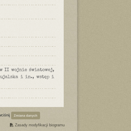
w II wojnie światowej,
ujalska i in., wstęp i
wciśnij
Zmiana danych
Zasady modyfikacji biogramu