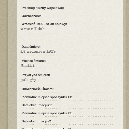
Przebieg służby wojskowej:
Odznaczenia:
Wrzesień 1939 - szlak bojowy:
wraz z 7 dak
Data śmierci:
14 wrzesień 1939
Miejsce śmierci:
Mastki
Przyczyna śmierci:
poległy
Okoliczności śmierci:
Pierwotne miejsce spoczynku #1:
Data ekshumacji #1:
Pierwotne miejsce spoczynku #2:
Data ekshumacji #2: