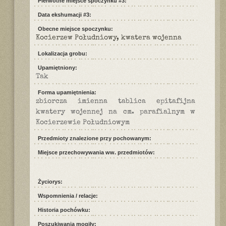
Pierwotne miejsce spoczynku #3:
Data ekshumacji #3:
Obecne miejsce spoczynku:
Kocierzew Południowy, kwatera wojenna
Lokalizacja grobu:
Upamiętniony:
Tak
Forma upamiętnienia:
zbiorcza imienna tablica epitafijna
kwatery wojennej na cm. parafialnym w
Kocierzewie Południowym
Przedmioty znalezione przy pochowanym:
Miejsce przechowywania ww. przedmiotów:
Życiorys:
Wspomnienia / relacje:
Historia pochówku:
Poszukiwania mogiły: