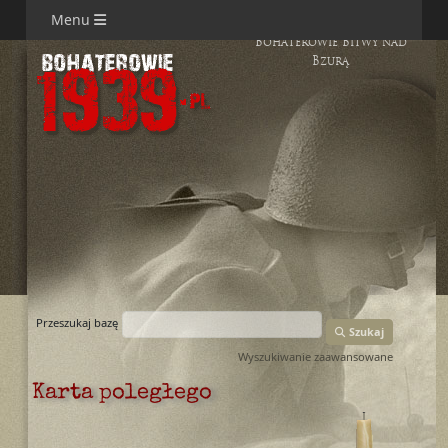
Menu
Bohaterowie Bitwy nad
Bzurą
Przeszukaj bazę
Szukaj
Wyszukiwanie zaawansowane
Karta poległego