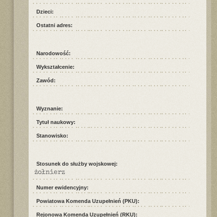
Dzieci:
Ostatni adres:
Narodowość:
Wykształcenie:
Zawód:
Wyznanie:
Tytuł naukowy:
Stanowisko:
Stosunek do służby wojskowej:
żołnierz
Numer ewidencyjny:
Powiatowa Komenda Uzupełnień (PKU):
Rejonowa Komenda Uzupełnień (RKU):