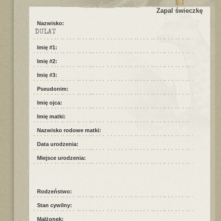
Zapal świeczkę
Nazwisko:
DULAT
Imię #1:
Imię #2:
Imię #3:
Pseudonim:
Imię ojca:
Imię matki:
Nazwisko rodowe matki:
Data urodzenia:
Miejsce urodzenia:
Rodzeństwo:
Stan cywilny:
Małżonek: