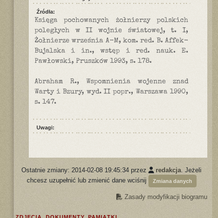
Źródła:
Księga pochowanych żołnierzy polskich
poległych w II wojnie światowej, t. I,
Żołnierze września A-M, kom. red. B. Affek-
Bujalska i in., wstęp i red. nauk. E.
Pawłowski, Pruszków 1993, s. 178.
Abraham R., Wspomnienia wojenne znad
Warty i Bzury, wyd. II popr., Warszawa 1990,
s. 147.
Uwagi:
Ostatnie zmiany: 2014-02-08 19:45:34 przez
redakcja
. Jeżeli
chcesz uzupełnić lub zmienić dane wciśnij
Zmiana danych
Zasady modyfikacji biogramu
ZDJĘCIA, DOKUMENTY, PAMIĄTKI