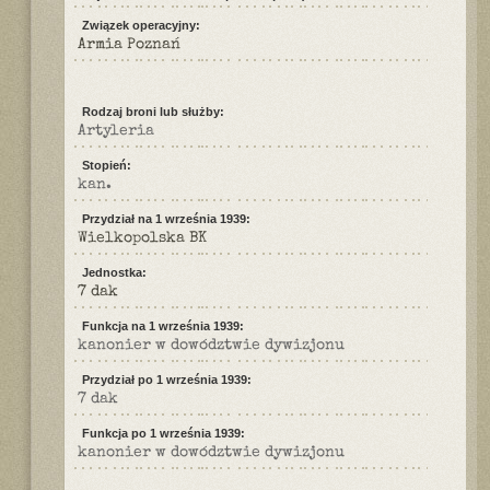
Związek operacyjny:
Armia Poznań
Rodzaj broni lub służby:
Artyleria
Stopień:
kan.
Przydział na 1 września 1939:
Wielkopolska BK
Jednostka:
7 dak
Funkcja na 1 września 1939:
kanonier w dowództwie dywizjonu
Przydział po 1 września 1939:
7 dak
Funkcja po 1 września 1939:
kanonier w dowództwie dywizjonu