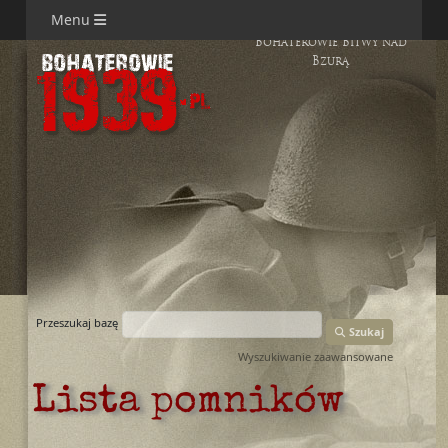
Menu
Bohaterowie Bitwy nad
Bzurą
Przeszukaj bazę
Szukaj
Wyszukiwanie zaawansowane
Lista pomników