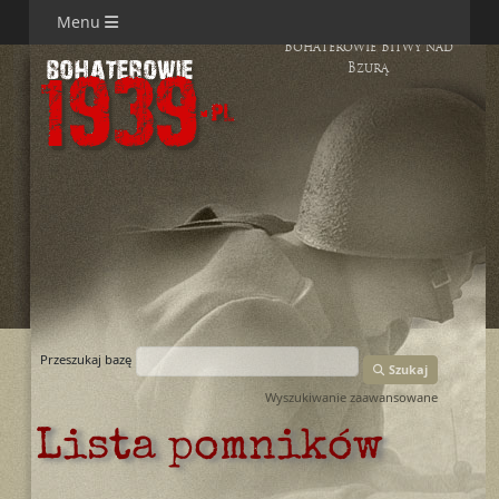
Menu
Bohaterowie Bitwy nad
Bzurą
Przeszukaj bazę
Szukaj
Wyszukiwanie zaawansowane
Lista pomników