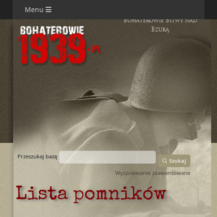
Menu
Bohaterowie Bitwy nad
Bzurą
Przeszukaj bazę
Szukaj
Wyszukiwanie zaawansowane
Lista pomników