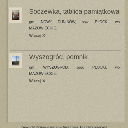
Soczewka, tablica pamiątkowa
gm. NOWY DUNINÓW, pow. PŁOCKI, woj.
MAZOWIECKIE.
Więcej
Wyszogród, pomnik
gm. WYSZOGRÓD, pow. PŁOCKI, woj.
MAZOWIECKIE.
Więcej
Copyright ©
Stowarzyszenie Nad Bzurą
. All rights reserved