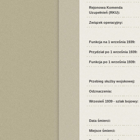
Rejonowa Komenda
Uzupełnień (RKU):
Związek operacyjny:
Funkcja na 1 września 1939:
Przydział po 1 września 1939:
Funkcja po 1 września 1939:
Przebieg służby wojskowej:
Odznaczenia:
Wrzesień 1939 - szlak bojowy:
Data śmierci:
Miejsce śmierci: