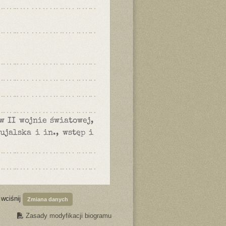
w II wojnie światowej,
ujalska i in., wstęp i
 wciśnij
Zmiana danych
Zasady modyfikacji biogramu