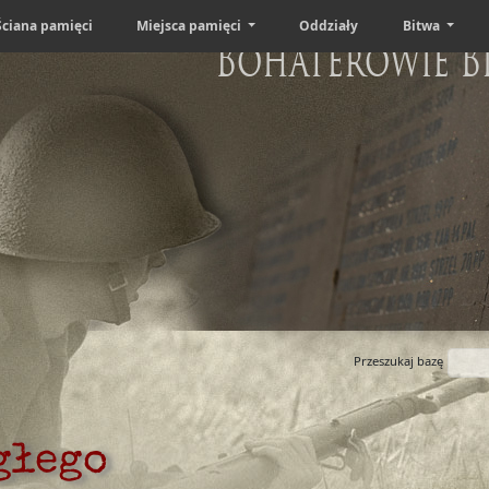
Ściana pamięci
Miejsca pamięci
Oddziały
Bitwa
Bohaterowie B
Przeszukaj bazę
głego