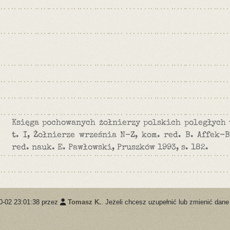
Księga pochowanych żołnierzy polskich poległych 
t. I, Żołnierze września N-Z, kom. red. B. Affek-B
red. nauk. E. Pawłowski, Pruszków 1993, s. 182.
0-02 23:01:38 przez
Tomasz K.
. Jeżeli chcesz uzupełnić lub zmienić dane