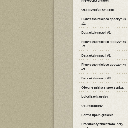
Przyczyna śmierci:
Okoliczności śmierci:
Pierwotne miejsce spoczynku
#1:
Data ekshumacji #1:
Pierwotne miejsce spoczynku
#2:
Data ekshumacji #2:
Pierwotne miejsce spoczynku
#3:
Data ekshumacji #3:
Obecne miejsce spoczynku:
Lokalizacja grobu:
Upamiętniony:
Forma upamiętnienia:
Przedmioty znalezione przy