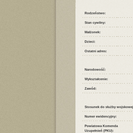
Rodzeństwo:
Stan cywilny:
Małżonek:
Dzieci:
Ostatni adres:
Narodowość:
Wykształcenie:
Zawód:
Stosunek do służby wojskowej
Numer ewidencyjny:
Powiatowa Komenda
Uzupełnień (PKU):