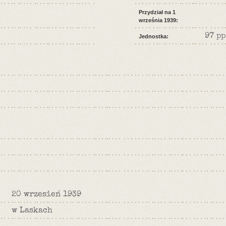
Przydział na 1
września 1939:
97 pp
Jednostka:
20 wrzesień 1939
w Laskach