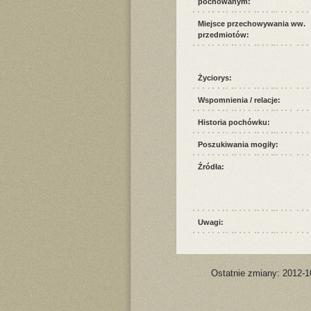
pochowanym:
Miejsce przechowywania ww.
przedmiotów:
Życiorys:
Wspomnienia / relacje:
Historia pochówku:
Poszukiwania mogiły:
Źródła:
Uwagi:
Ostatnie zmiany: 2012-1