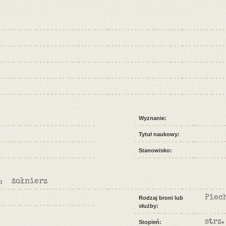
Wyznanie:
Tytuł naukowy:
Stanowisko:
żołnierz
:
Piec
Rodzaj broni lub
służby:
strz.
Stopień: