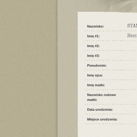
STA
Nazwisko:
Hen
Imię #1:
Imię #2:
Imię #3:
Pseudonim:
Imię ojca:
Imię matki:
Nazwisko rodowe
matki:
Data urodzenia:
Miejsce urodzenia: