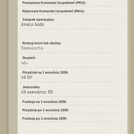
Powiatowa Komenda Uzupełnień (PKU):
Rejonowa Komenda Uzupełnień (RKU):
Związek operacyjny:
Armia Łódź
Rodzaj broni lub służby:
Kawaleria
Stopień:
uł.
Przydział na 1 września 1939:
28 DP
Jednostka:
28 szwadron KD
Funkcja na 1 września 1939:
Przydział po 1 września 1939:
Funkcja po 1 września 1939: