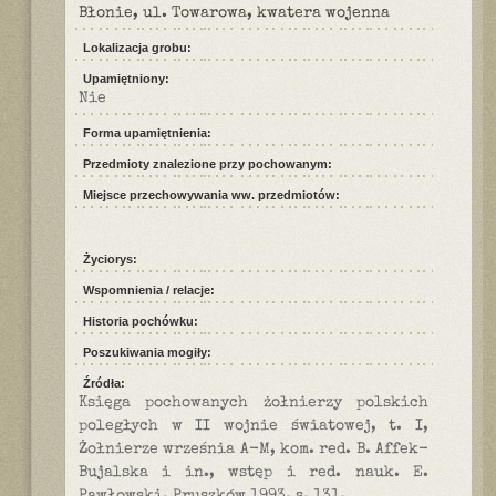
Błonie, ul. Towarowa, kwatera wojenna
Lokalizacja grobu:
Upamiętniony:
Nie
Forma upamiętnienia:
Przedmioty znalezione przy pochowanym:
Miejsce przechowywania ww. przedmiotów:
Życiorys:
Wspomnienia / relacje:
Historia pochówku:
Poszukiwania mogiły:
Źródła:
Księga pochowanych żołnierzy polskich
poległych w II wojnie światowej, t. I,
Żołnierze września A-M, kom. red. B. Affek-
Bujalska i in., wstęp i red. nauk. E.