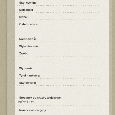
Stan cywilny:
Małżonek:
Dzieci:
Ostatni adres:
Narodowość:
Wykształcenie:
Zawód:
Wyznanie:
Tytuł naukowy:
Stanowisko:
Stosunek do służby wojskowej:
żołnierz
Numer ewidencyjny: