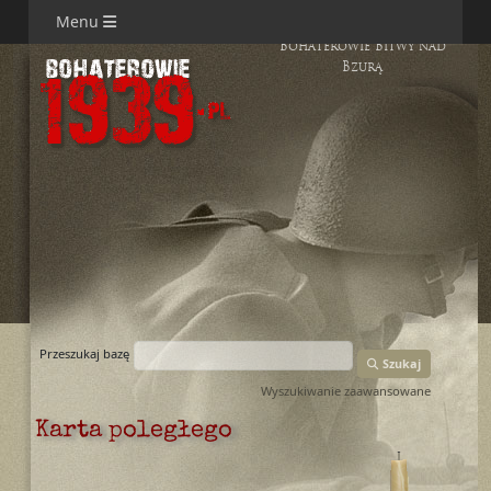
Menu
Bohaterowie Bitwy nad
Bzurą
Przeszukaj bazę
Szukaj
Wyszukiwanie zaawansowane
Karta poległego