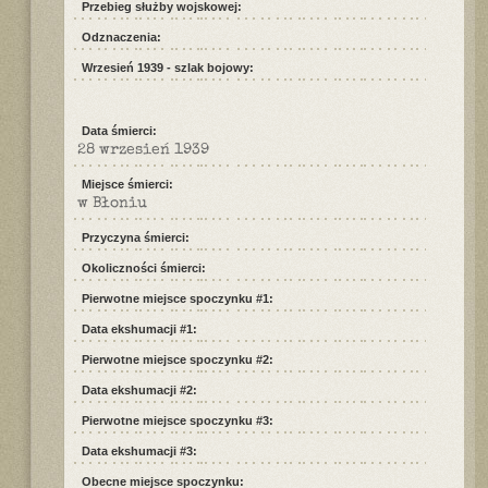
Przebieg służby wojskowej:
Odznaczenia:
Wrzesień 1939 - szlak bojowy:
Data śmierci:
28 wrzesień 1939
Miejsce śmierci:
w Błoniu
Przyczyna śmierci:
Okoliczności śmierci:
Pierwotne miejsce spoczynku #1:
Data ekshumacji #1:
Pierwotne miejsce spoczynku #2:
Data ekshumacji #2:
Pierwotne miejsce spoczynku #3:
Data ekshumacji #3:
Obecne miejsce spoczynku: