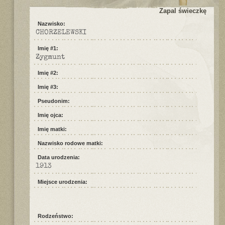
Zapal świeczkę
Nazwisko:
CHORZELEWSKI
Imię #1:
Zygmunt
Imię #2:
Imię #3:
Pseudonim:
Imię ojca:
Imię matki:
Nazwisko rodowe matki:
Data urodzenia:
1913
Miejsce urodzenia:
Rodzeństwo: