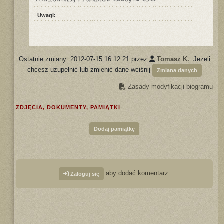
Pawłowski, Pruszków 1993, s. 131.
Uwagi:
Ostatnie zmiany: 2012-07-15 16:12:21 przez
Tomasz K.
. Jeżeli
chcesz uzupełnić lub zmienić dane wciśnij
Zmiana danych
Zasady modyfikacji biogramu
ZDJĘCIA, DOKUMENTY, PAMIĄTKI
Dodaj pamiątkę
aby dodać komentarz.
Zaloguj się