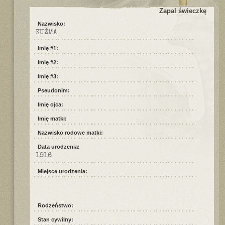
Zapal świeczkę
Nazwisko:
KUŹMA
Imię #1:
Imię #2:
Imię #3:
Pseudonim:
Imię ojca:
Imię matki:
Nazwisko rodowe matki:
Data urodzenia:
1916
Miejsce urodzenia:
Rodzeństwo:
Stan cywilny: