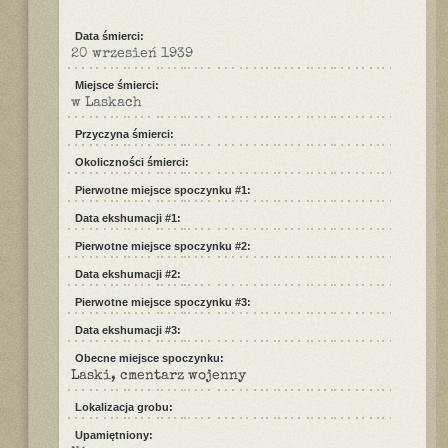
Data śmierci:
20 wrzesień 1939
Miejsce śmierci:
w Laskach
Przyczyna śmierci:
Okoliczności śmierci:
Pierwotne miejsce spoczynku #1:
Data ekshumacji #1:
Pierwotne miejsce spoczynku #2:
Data ekshumacji #2:
Pierwotne miejsce spoczynku #3:
Data ekshumacji #3:
Obecne miejsce spoczynku:
Laski, cmentarz wojenny
Lokalizacja grobu:
Upamiętniony: