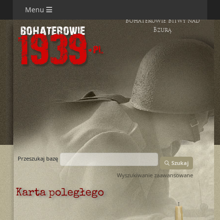
Menu
Bohaterowie Bitwy nad
Bzurą
Przeszukaj bazę
Szukaj
Wyszukiwanie zaawansowane
Karta poległego