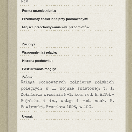
Nie
Forma upamiętnienia:
Przedmioty znalezione przy pochowanym:
Miejsce przechowywania ww. przedmiotów:
Życiorys:
Wspomnienia / relacje:
Historia pochówku:
Poszukiwania mogiły:
Źródła:
Księga pochowanych żołnierzy polskich
poległych w II wojnie światowej, t. I,
Żołnierze września N-Z, kom. red. B. Affek-
Bujalska i in., wstęp i red. nauk. E.
Pawłowski, Pruszków 1993, s. 400.
Uwagi: