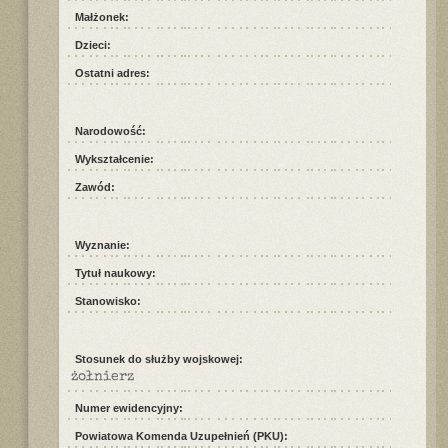
Małżonek:
Dzieci:
Ostatni adres:
Narodowość:
Wykształcenie:
Zawód:
Wyznanie:
Tytuł naukowy:
Stanowisko:
Stosunek do służby wojskowej:
żołnierz
Numer ewidencyjny:
Powiatowa Komenda Uzupełnień (PKU):