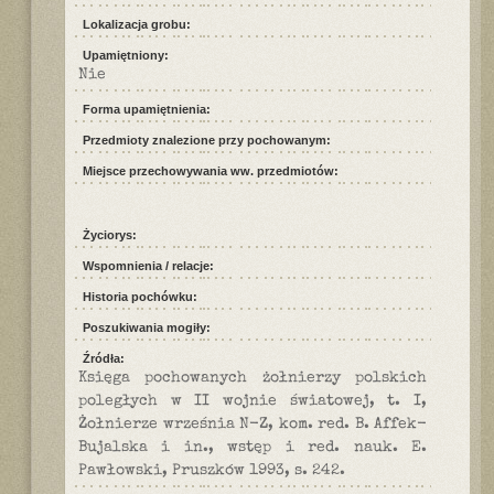
Lokalizacja grobu:
Upamiętniony:
Nie
Forma upamiętnienia:
Przedmioty znalezione przy pochowanym:
Miejsce przechowywania ww. przedmiotów:
Życiorys:
Wspomnienia / relacje:
Historia pochówku:
Poszukiwania mogiły:
Źródła:
Księga pochowanych żołnierzy polskich
poległych w II wojnie światowej, t. I,
Żołnierze września N-Z, kom. red. B. Affek-
Bujalska i in., wstęp i red. nauk. E.
Pawłowski, Pruszków 1993, s. 242.