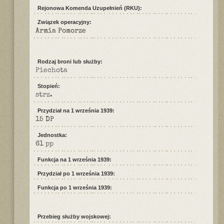
Rejonowa Komenda Uzupełnień (RKU):
Związek operacyjny:
Armia Pomorze
Rodzaj broni lub służby:
Piechota
Stopień:
strz.
Przydział na 1 września 1939:
15 DP
Jednostka:
61 pp
Funkcja na 1 września 1939:
Przydział po 1 września 1939:
Funkcja po 1 września 1939:
Przebieg służby wojskowej: