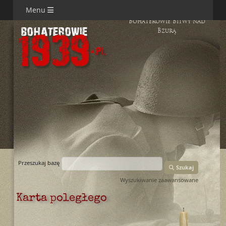
Menu
Bohaterowie Bitwy nad
Bzurą
Przeszukaj bazę
Szukaj
Wyszukiwanie zaawansowane
Karta poległego