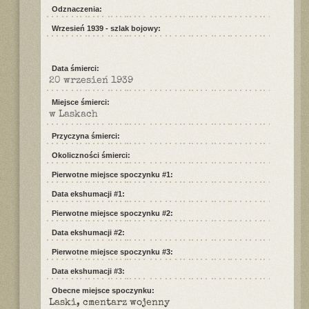
Odznaczenia:
Wrzesień 1939 - szlak bojowy:
Data śmierci:
20 wrzesień 1939
Miejsce śmierci:
w Laskach
Przyczyna śmierci:
Okoliczności śmierci:
Pierwotne miejsce spoczynku #1:
Data ekshumacji #1:
Pierwotne miejsce spoczynku #2:
Data ekshumacji #2:
Pierwotne miejsce spoczynku #3:
Data ekshumacji #3:
Obecne miejsce spoczynku:
Laski, cmentarz wojenny