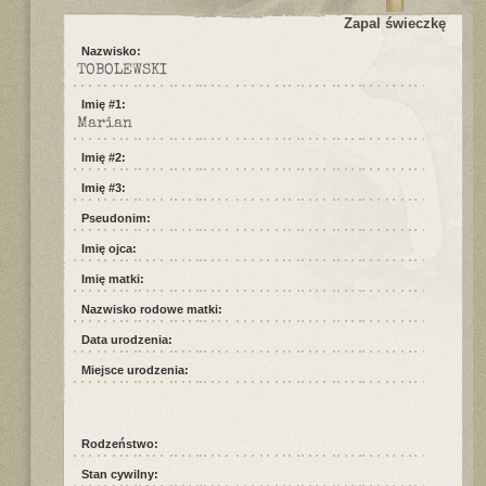
Zapal świeczkę
Nazwisko:
TOBOLEWSKI
Imię #1:
Marian
Imię #2:
Imię #3:
Pseudonim:
Imię ojca:
Imię matki:
Nazwisko rodowe matki:
Data urodzenia:
Miejsce urodzenia:
Rodzeństwo:
Stan cywilny: