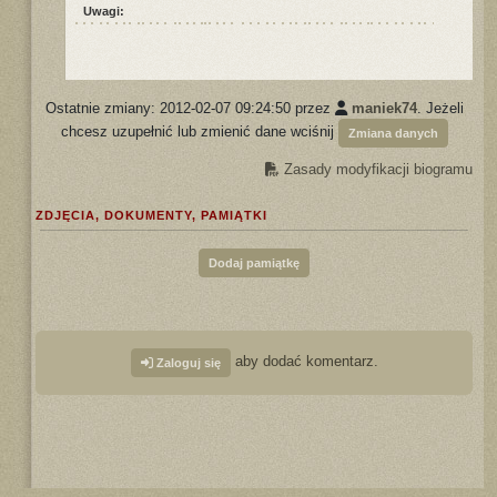
Uwagi:
Ostatnie zmiany: 2012-02-07 09:24:50 przez
maniek74
. Jeżeli
chcesz uzupełnić lub zmienić dane wciśnij
Zmiana danych
Zasady modyfikacji biogramu
ZDJĘCIA, DOKUMENTY, PAMIĄTKI
Dodaj pamiątkę
aby dodać komentarz.
Zaloguj się