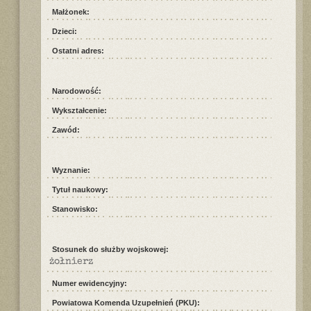
Małżonek:
Dzieci:
Ostatni adres:
Narodowość:
Wykształcenie:
Zawód:
Wyznanie:
Tytuł naukowy:
Stanowisko:
Stosunek do służby wojskowej:
żołnierz
Numer ewidencyjny:
Powiatowa Komenda Uzupełnień (PKU):