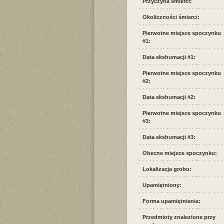
Przyczyna śmierci:
Okoliczności śmierci:
Pierwotne miejsce spoczynku
#1:
Data ekshumacji #1:
Pierwotne miejsce spoczynku
#2:
Data ekshumacji #2:
Pierwotne miejsce spoczynku
#3:
Data ekshumacji #3:
Obecne miejsce spoczynku:
Lokalizacja grobu:
Upamiętniony:
Forma upamiętnienia:
Przedmioty znalezione przy