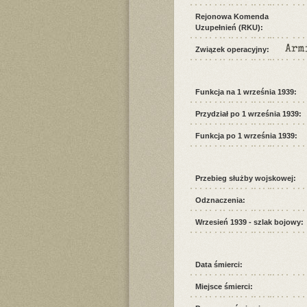
Rejonowa Komenda
Uzupełnień (RKU):
Arm
Związek operacyjny:
Funkcja na 1 września 1939:
Przydział po 1 września 1939:
Funkcja po 1 września 1939:
Przebieg służby wojskowej:
Odznaczenia:
Wrzesień 1939 - szlak bojowy:
Data śmierci:
Miejsce śmierci: