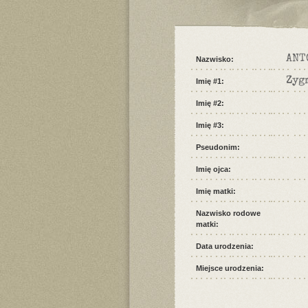
ANT
Nazwisko:
Zyg
Imię #1:
Imię #2:
Imię #3:
Pseudonim:
Imię ojca:
Imię matki:
Nazwisko rodowe
matki:
Data urodzenia:
Miejsce urodzenia: