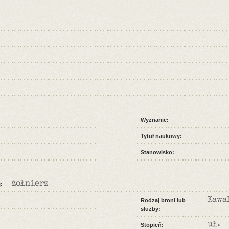
Wyznanie:
Tytuł naukowy:
Stanowisko:
żołnierz
:
Kawa
Rodzaj broni lub
służby:
uł.
Stopień: