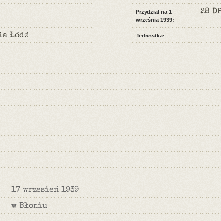
28 D
Przydział na 1
września 1939:
ia Łódź
Jednostka:
17 wrzesień 1939
w Błoniu