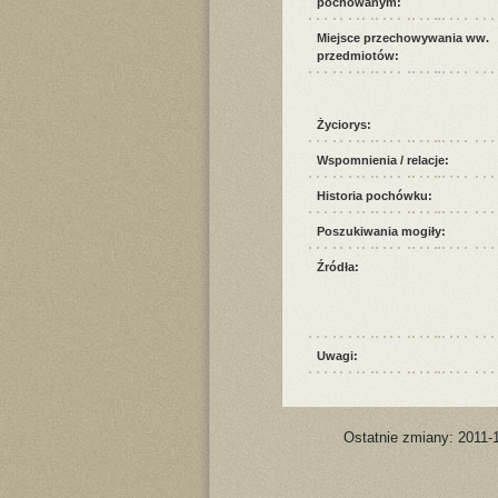
pochowanym:
Miejsce przechowywania ww.
przedmiotów:
Życiorys:
Wspomnienia / relacje:
Historia pochówku:
Poszukiwania mogiły:
Źródła:
Uwagi:
Ostatnie zmiany: 2011-