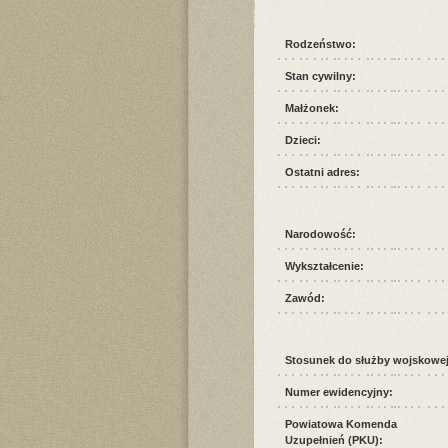
Rodzeństwo:
Stan cywilny:
Małżonek:
Dzieci:
Ostatni adres:
Narodowość:
Wykształcenie:
Zawód:
Stosunek do służby wojskowej
Numer ewidencyjny:
Powiatowa Komenda
Uzupełnień (PKU):