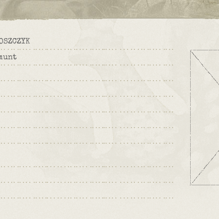
OSZCZYK
munt