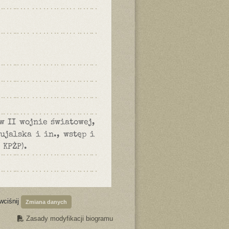
w II wojnie światowej,
ujalska i in., wstęp i
 KPŻP).
wciśnij
Zmiana danych
Zasady modyfikacji biogramu