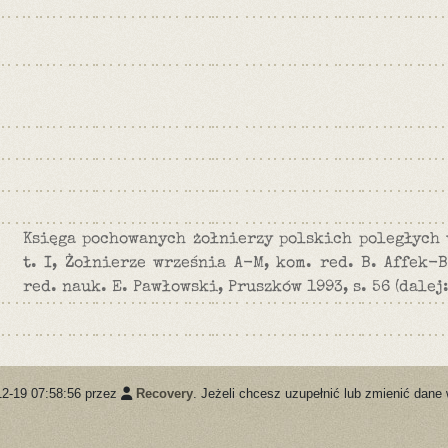
Księga pochowanych żołnierzy polskich poległych 
t. I, Żołnierze września A-M, kom. red. B. Affek-B
red. nauk. E. Pawłowski, Pruszków 1993, s. 56 (dalej:
12-19 07:58:56 przez
Recovery
. Jeżeli chcesz uzupełnić lub zmienić dane 