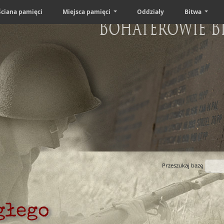
Ściana pamięci
Miejsca pamięci
Oddziały
Bitwa
Bohaterowie B
Przeszukaj bazę
głego