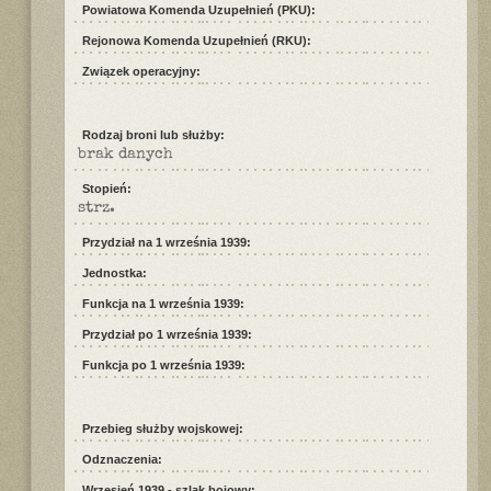
Powiatowa Komenda Uzupełnień (PKU):
Rejonowa Komenda Uzupełnień (RKU):
Związek operacyjny:
Rodzaj broni lub służby:
brak danych
Stopień:
strz.
Przydział na 1 września 1939:
Jednostka:
Funkcja na 1 września 1939:
Przydział po 1 września 1939:
Funkcja po 1 września 1939:
Przebieg służby wojskowej:
Odznaczenia:
Wrzesień 1939 - szlak bojowy: