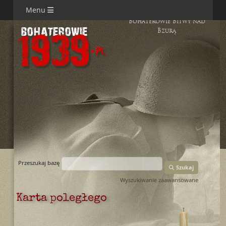
Menu
Bohaterowie Bitwy nad
Bzurą
Przeszukaj bazę
Szukaj
Wyszukiwanie zaawansowane
Karta poległego