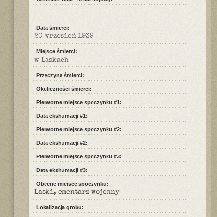
Data śmierci:
20 wrzesień 1939
Miejsce śmierci:
w Laskach
Przyczyna śmierci:
Okoliczności śmierci:
Pierwotne miejsce spoczynku #1:
Data ekshumacji #1:
Pierwotne miejsce spoczynku #2:
Data ekshumacji #2:
Pierwotne miejsce spoczynku #3:
Data ekshumacji #3:
Obecne miejsce spoczynku:
Laski, cmentarz wojenny
Lokalizacja grobu: