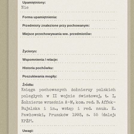
Upamiętniony:
Nie
Forma upamiętnienia:
Przedmioty znalezione przy pochowanym:
Miejsce przechowywania ww. przedmiotów:
Życiorys:
Wspomnienia / relacje:
Historia pochówku:
Poszukiwania mogiły:
Źródła:
Księga pochowanych żołnierzy polskich
poległych w II wojnie światowej, t. I,
Żołnierze września A-M, kom. red. B. Affek-
Bujalska i in., wstęp i red. nauk. E.
Pawłowski, Pruszków 1993, s. 55 (dalej:
KPŻP).
Uwagi: