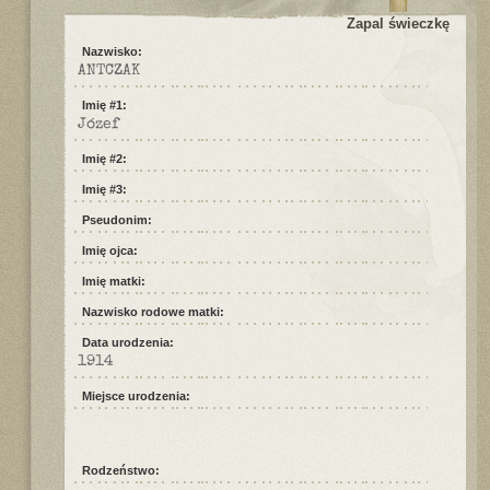
Zapal świeczkę
Nazwisko:
ANTCZAK
Imię #1:
Józef
Imię #2:
Imię #3:
Pseudonim:
Imię ojca:
Imię matki:
Nazwisko rodowe matki:
Data urodzenia:
1914
Miejsce urodzenia:
Rodzeństwo: