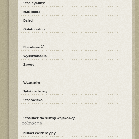
Stan cywilny:
Małżonek:
Dzieci:
Ostatni adres:
Narodowość:
Wykształcenie:
Zawód:
Wyznanie:
Tytuł naukowy:
Stanowisko:
Stosunek do służby wojskowej:
żołnierz
Numer ewidencyjny: