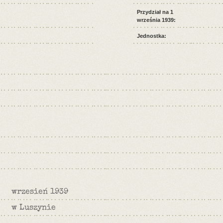
Przydział na 1
września 1939:
Jednostka:
wrzesień 1939
w Luszynie