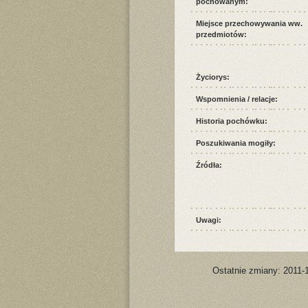
pochowanym:
Miejsce przechowywania ww.
przedmiotów:
Życiorys:
Wspomnienia / relacje:
Historia pochówku:
Poszukiwania mogiły:
Źródła:
Uwagi:
Ostatnie zmiany: 2011-