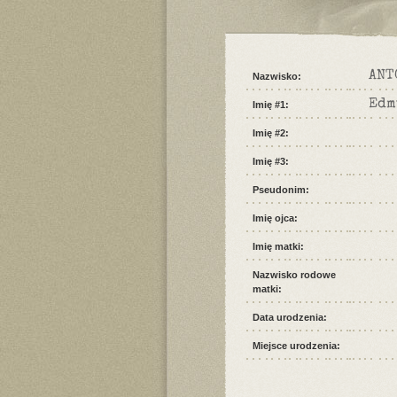
ANT
Nazwisko:
Edm
Imię #1:
Imię #2:
Imię #3:
Pseudonim:
Imię ojca:
Imię matki:
Nazwisko rodowe
matki:
Data urodzenia:
Miejsce urodzenia: