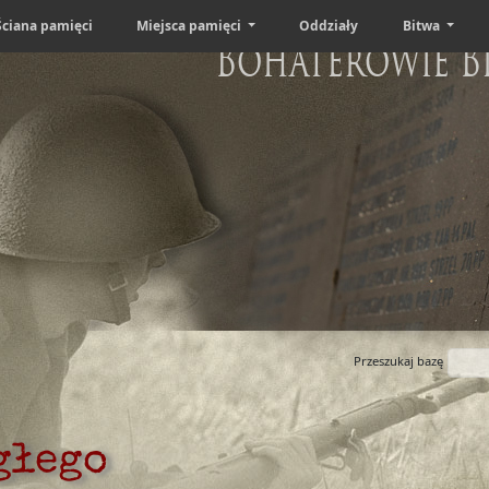
Ściana pamięci
Miejsca pamięci
Oddziały
Bitwa
Bohaterowie B
Przeszukaj bazę
głego