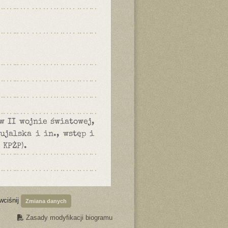
w II wojnie światowej,
ujalska i in., wstęp i
 KPŻP).
wciśnij
Zmiana danych
Zasady modyfikacji biogramu