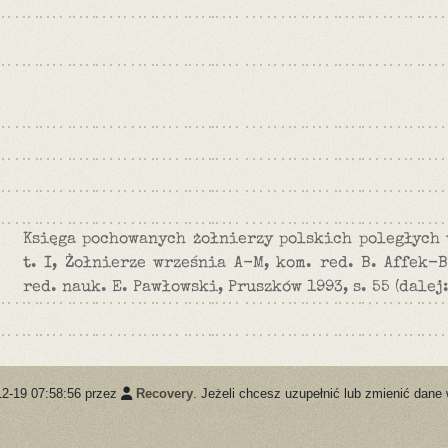
Księga pochowanych żołnierzy polskich poległych 
t. I, Żołnierze września A-M, kom. red. B. Affek-B
red. nauk. E. Pawłowski, Pruszków 1993, s. 55 (dalej:
12-19 07:58:56 przez
Recovery
. Jeżeli chcesz uzupełnić lub zmienić dane 