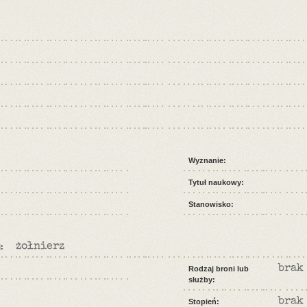
Wyznanie:
Tytuł naukowy:
Stanowisko:
żołnierz
:
brak
Rodzaj broni lub
służby:
brak 
Stopień: