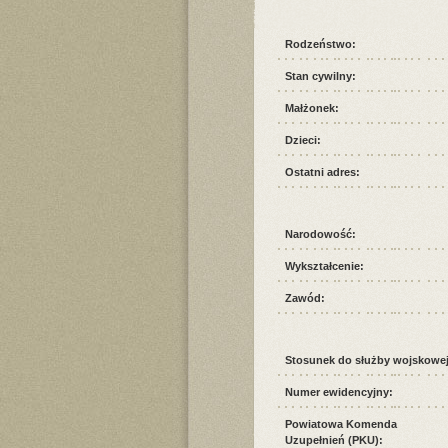
Rodzeństwo:
Stan cywilny:
Małżonek:
Dzieci:
Ostatni adres:
Narodowość:
Wykształcenie:
Zawód:
Stosunek do służby wojskowej
Numer ewidencyjny:
Powiatowa Komenda
Uzupełnień (PKU):