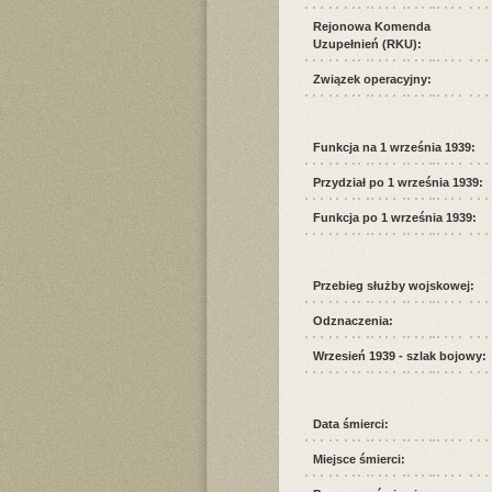
Rejonowa Komenda
Uzupełnień (RKU):
Związek operacyjny:
Funkcja na 1 września 1939:
Przydział po 1 września 1939:
Funkcja po 1 września 1939:
Przebieg służby wojskowej:
Odznaczenia:
Wrzesień 1939 - szlak bojowy:
Data śmierci:
Miejsce śmierci: