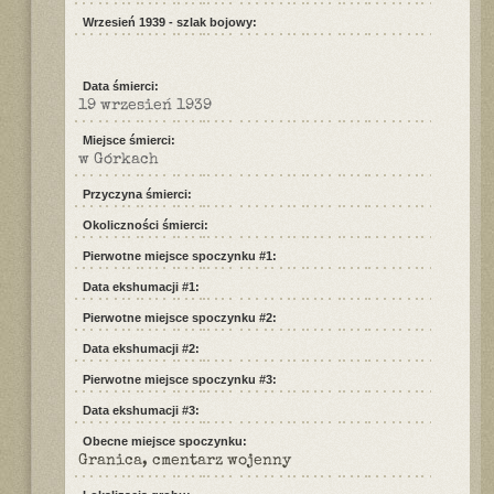
Wrzesień 1939 - szlak bojowy:
Data śmierci:
19 wrzesień 1939
Miejsce śmierci:
w Górkach
Przyczyna śmierci:
Okoliczności śmierci:
Pierwotne miejsce spoczynku #1:
Data ekshumacji #1:
Pierwotne miejsce spoczynku #2:
Data ekshumacji #2:
Pierwotne miejsce spoczynku #3:
Data ekshumacji #3:
Obecne miejsce spoczynku:
Granica, cmentarz wojenny