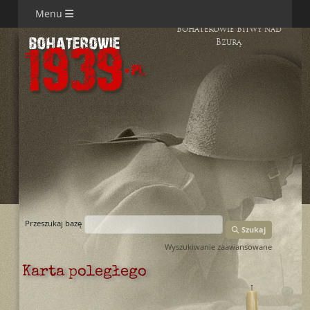
Menu
Bohaterowie Bitwy nad
Bzurą
Przeszukaj bazę
Szukaj
Wyszukiwanie zaawansowane
Karta poległego