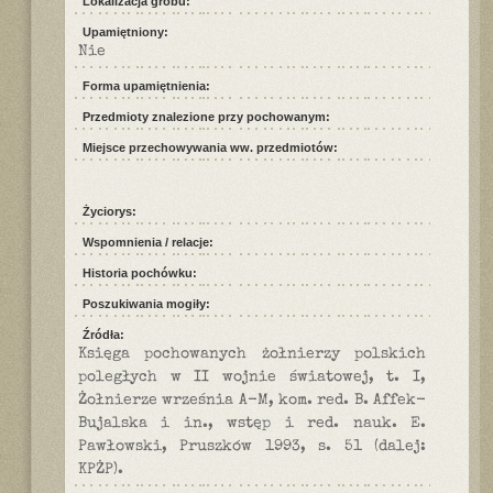
Lokalizacja grobu:
Upamiętniony:
Nie
Forma upamiętnienia:
Przedmioty znalezione przy pochowanym:
Miejsce przechowywania ww. przedmiotów:
Życiorys:
Wspomnienia / relacje:
Historia pochówku:
Poszukiwania mogiły:
Źródła:
Księga pochowanych żołnierzy polskich
poległych w II wojnie światowej, t. I,
Żołnierze września A-M, kom. red. B. Affek-
Bujalska i in., wstęp i red. nauk. E.
Pawłowski, Pruszków 1993, s. 51 (dalej:
KPŻP).