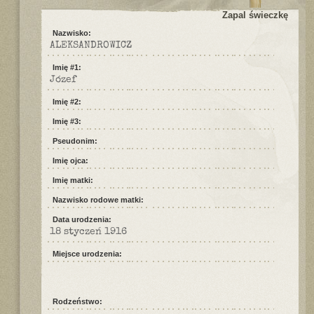
Zapal świeczkę
Nazwisko:
ALEKSANDROWICZ
Imię #1:
Józef
Imię #2:
Imię #3:
Pseudonim:
Imię ojca:
Imię matki:
Nazwisko rodowe matki:
Data urodzenia:
18 styczeń 1916
Miejsce urodzenia:
Rodzeństwo: