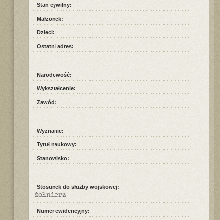
Stan cywilny:
Małżonek:
Dzieci:
Ostatni adres:
Narodowość:
Wykształcenie:
Zawód:
Wyznanie:
Tytuł naukowy:
Stanowisko:
Stosunek do służby wojskowej:
żołnierz
Numer ewidencyjny: