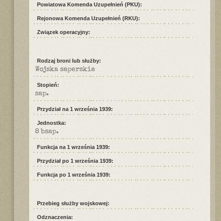
Powiatowa Komenda Uzupełnień (PKU):
Rejonowa Komenda Uzupełnień (RKU):
Związek operacyjny:
Rodzaj broni lub służby:
Wojska saperskie
Stopień:
sap.
Przydział na 1 września 1939:
Jednostka:
8 bsap.
Funkcja na 1 września 1939:
Przydział po 1 września 1939:
Funkcja po 1 września 1939:
Przebieg służby wojskowej:
Odznaczenia: