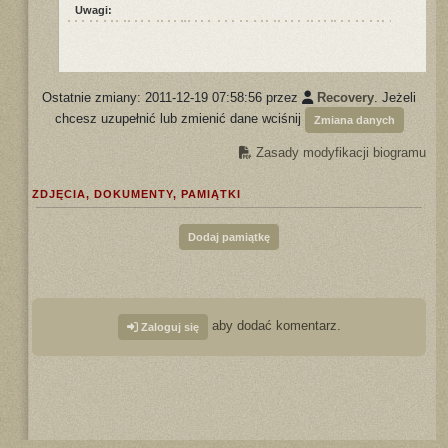
Uwagi:
Ostatnie zmiany: 2011-12-19 07:58:56 przez
Recovery
. Jeżeli
chcesz uzupełnić lub zmienić dane wciśnij
Zmiana danych
Zasady modyfikacji biogramu
ZDJĘCIA, DOKUMENTY, PAMIĄTKI
Dodaj pamiątkę
aby dodać komentarz.
Zaloguj się