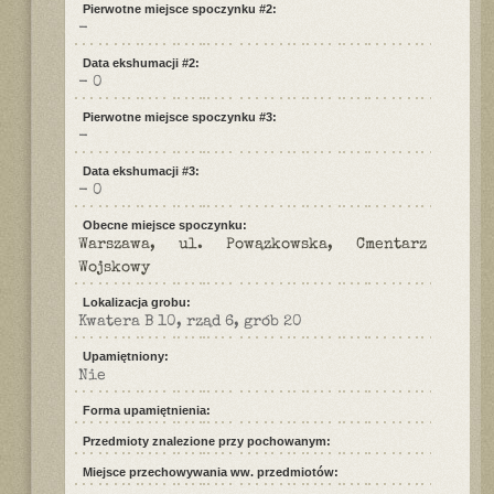
Pierwotne miejsce spoczynku #2:
-
Data ekshumacji #2:
- 0
Pierwotne miejsce spoczynku #3:
-
Data ekshumacji #3:
- 0
Obecne miejsce spoczynku:
Warszawa, ul. Powązkowska, Cmentarz
Wojskowy
Lokalizacja grobu:
Kwatera B 10, rząd 6, grób 20
Upamiętniony:
Nie
Forma upamiętnienia:
Przedmioty znalezione przy pochowanym:
Miejsce przechowywania ww. przedmiotów: