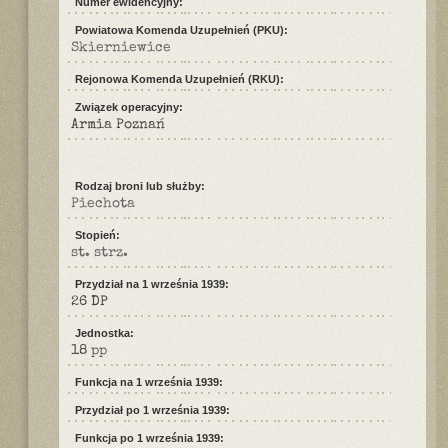
Numer ewidencyjny:
Powiatowa Komenda Uzupełnień (PKU):
Skierniewice
Rejonowa Komenda Uzupełnień (RKU):
Związek operacyjny:
Armia Poznań
Rodzaj broni lub służby:
Piechota
Stopień:
st. strz.
Przydział na 1 września 1939:
26 DP
Jednostka:
18 pp
Funkcja na 1 września 1939:
Przydział po 1 września 1939:
Funkcja po 1 września 1939: