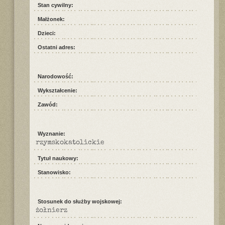
Stan cywilny:
Małżonek:
Dzieci:
Ostatni adres:
Narodowość:
Wykształcenie:
Zawód:
Wyznanie:
rzymskokatolickie
Tytuł naukowy:
Stanowisko:
Stosunek do służby wojskowej:
żołnierz