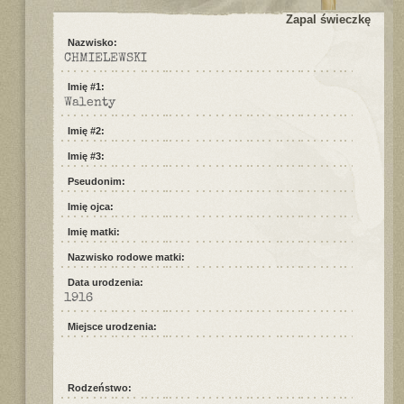
Zapal świeczkę
Nazwisko:
CHMIELEWSKI
Imię #1:
Walenty
Imię #2:
Imię #3:
Pseudonim:
Imię ojca:
Imię matki:
Nazwisko rodowe matki:
Data urodzenia:
1916
Miejsce urodzenia:
Rodzeństwo: