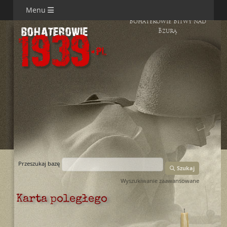
Menu
Bohaterowie Bitwy nad
Bzurą
Przeszukaj bazę
Szukaj
Wyszukiwanie zaawansowane
Karta poległego