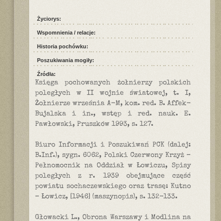
Życiorys:
Wspomnienia / relacje:
Historia pochówku:
Poszukiwania mogiły:
Źródła:
Księga pochowanych żołnierzy polskich
poległych w II wojnie światowej, t. I,
Żołnierze września A-M, kom. red. B. Affek-
Bujalska i in., wstęp i red. nauk. E.
Pawłowski, Pruszków 1993, s. 127.
Biuro Informacji i Poszukiwań PCK (dalej:
B.Inf.), sygn. 6062, Polski Czerwony Krzyż –
Pełnomocnik na Oddział w Łowiczu, Spisy
poległych z r. 1939 obejmujące część
powiatu sochaczewskiego oraz trasę: Kutno
– Łowicz, [1946] (maszynopis), s. 132-133.
Głowacki L., Obrona Warszawy i Modlina na