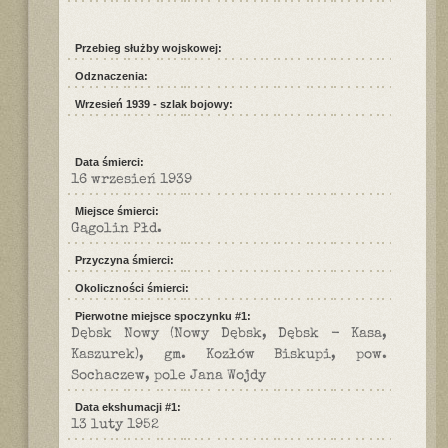
Przebieg służby wojskowej:
Odznaczenia:
Wrzesień 1939 - szlak bojowy:
Data śmierci:
16 wrzesień 1939
Miejsce śmierci:
Gągolin Płd.
Przyczyna śmierci:
Okoliczności śmierci:
Pierwotne miejsce spoczynku #1:
Dębsk Nowy (Nowy Dębsk, Dębsk - Kasa,
Kaszurek), gm. Kozłów Biskupi, pow.
Sochaczew, pole Jana Wojdy
Data ekshumacji #1:
13 luty 1952