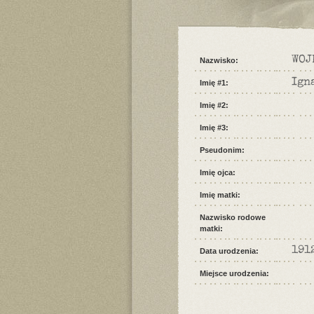
WOJ
Nazwisko:
Ign
Imię #1:
Imię #2:
Imię #3:
Pseudonim:
Imię ojca:
Imię matki:
Nazwisko rodowe
matki:
191
Data urodzenia:
Miejsce urodzenia: