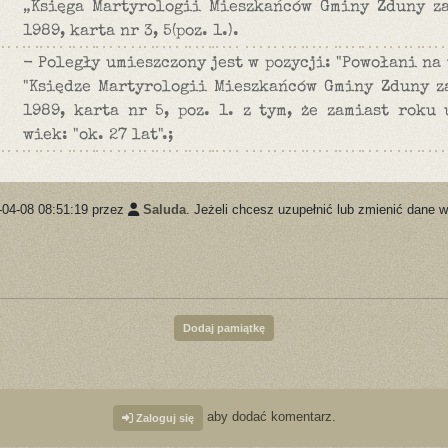
„Księga Martyrologii Mieszkańców Gminy Zduny za
1989, karta nr 3, 5(poz. 1.).
- Poległy umieszczony jest w pozycji: "Powołani na
"Księdze Martyrologii Mieszkańców Gminy Zduny za
1989, karta nr 5, poz. 1. z tym, że zamiast roku
wiek: "ok. 27 lat".;
-04-08 08:51:19 przez
Saluda
. Jeżeli chcesz uzupełnić lub zmienić dane w
Dodaj pamiątkę
aby dodać komentarz.
Zaloguj się