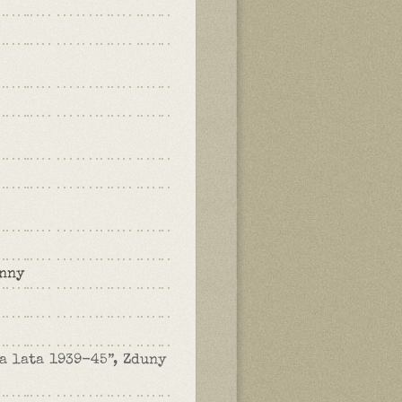
enny
a lata 1939-45”, Zduny