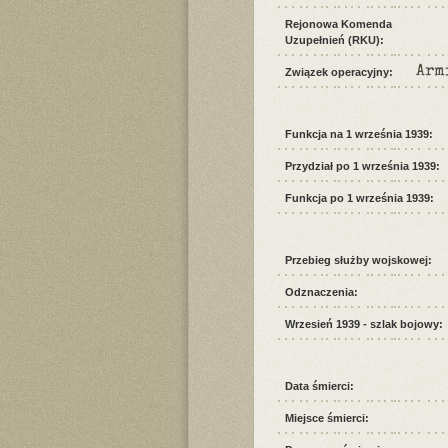
Rejonowa Komenda
Uzupełnień (RKU):
Arm
Związek operacyjny:
Funkcja na 1 września 1939:
Przydział po 1 września 1939:
Funkcja po 1 września 1939:
Przebieg służby wojskowej:
Odznaczenia:
Wrzesień 1939 - szlak bojowy:
Data śmierci:
Miejsce śmierci: