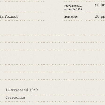
26 DP
Przydział na 1
września 1939:
ia Poznań
18 pp
Jednostka:
14 wrzesień 1939
Czerwonka