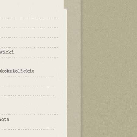
owicki
skokatolickie
hota