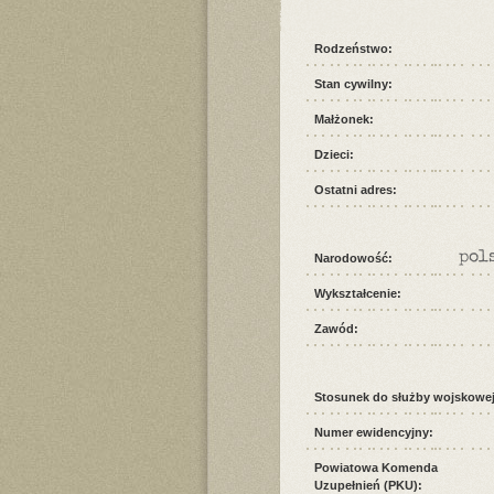
Rodzeństwo:
Stan cywilny:
Małżonek:
Dzieci:
Ostatni adres:
pol
Narodowość:
Wykształcenie:
Zawód:
Stosunek do służby wojskowej
Numer ewidencyjny:
Powiatowa Komenda
Uzupełnień (PKU):