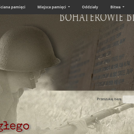
Ściana pamięci
Miejsca pamięci
Oddziały
Bitwa
Bohaterowie B
Przeszukaj bazę
głego