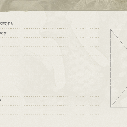
EWODA
acy
2