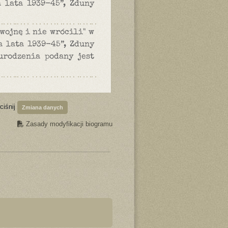
 lata 1939-45”, Zduny
 wojnę i nie wrócili" w
 lata 1939-45”, Zduny
 urodzenia podany jest
ciśnij
Zmiana danych
Zasady modyfikacji biogramu