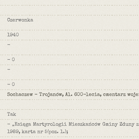
Czerwonka
1940
-
- 0
-
- 0
Sochaczew - Trojanów, Al. 600-lecia, cmentarz woj
Tak
- „Księga Martyrologii Mieszkańców Gminy Zduny z
1989, karta nr 5(poz. 1.);