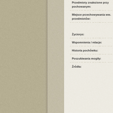
Przedmioty znalezione przy
pochowanym:
Miejsce przechowywania ww.
przedmiotów:
Życiorys:
Wspomnienia / relacje:
Historia pochówku:
Poszukiwania mogiły:
Źródła: