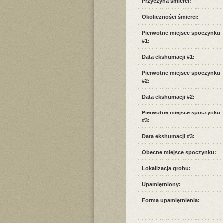
Przyczyna śmierci:
Okoliczności śmierci:
Pierwotne miejsce spoczynku
#1:
Data ekshumacji #1:
Pierwotne miejsce spoczynku
#2:
Data ekshumacji #2:
Pierwotne miejsce spoczynku
#3:
Data ekshumacji #3:
Obecne miejsce spoczynku:
Lokalizacja grobu:
Upamiętniony:
Forma upamiętnienia: