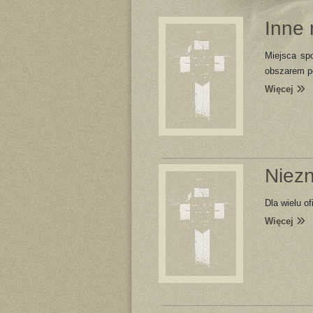
Inne
Miejsca spo
obszarem po
Więcej
Niez
Dla wielu o
Więcej