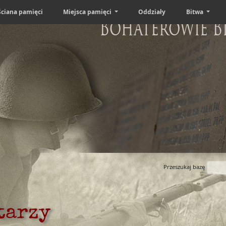
Ściana pamięci
Miejsca pamięci
Oddziały
Bitwa
Bohaterowie B
Przeszukaj bazę
tarzy