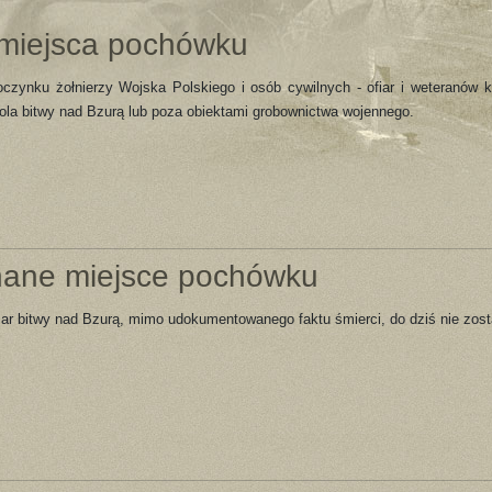
 miejsca pochówku
czynku żołnierzy Wojska Polskiego i osób cywilnych - ofiar i weteranów k
la bitwy nad Bzurą lub poza obiektami grobownictwa wojennego.
nane miejsce pochówku
fiar bitwy nad Bzurą, mimo udokumentowanego faktu śmierci, do dziś nie zos