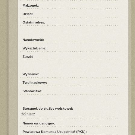
Małżonek:
Dzieci:
Ostatni adres:
Narodowość:
Wykształcenie:
Zawód:
Wyznanie:
Tytuł naukowy:
Stanowisko:
Stosunek do służby wojskowej:
żołnierz
Numer ewidencyjny:
Powiatowa Komenda Uzupełnień (PKU):