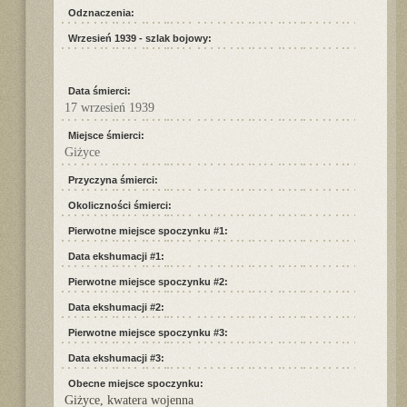
Odznaczenia:
Wrzesień 1939 - szlak bojowy:
Data śmierci:
17 wrzesień 1939
Miejsce śmierci:
Giżyce
Przyczyna śmierci:
Okoliczności śmierci:
Pierwotne miejsce spoczynku #1:
Data ekshumacji #1:
Pierwotne miejsce spoczynku #2:
Data ekshumacji #2:
Pierwotne miejsce spoczynku #3:
Data ekshumacji #3:
Obecne miejsce spoczynku:
Giżyce, kwatera wojenna