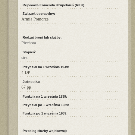
Rejonowa Komenda Uzupełnień (RKU):
Związek operacyjny:
Armia Pomorze
Rodzaj broni lub służby:
Piechota
Stopień:
strz.
Przydział na 1 września 1939:
4 DP
Jednostka:
67 pp
Funkcja na 1 września 1939:
Przydział po 1 września 1939:
Funkcja po 1 września 1939:
Przebieg służby wojskowej: