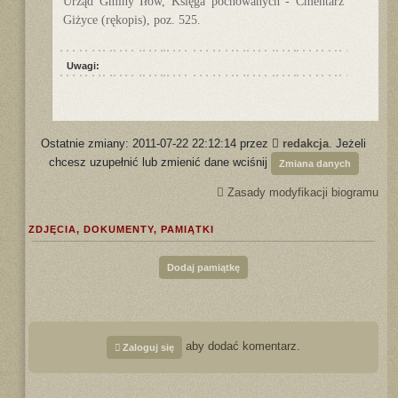
Urząd Gminy Iłów, Księga pochowanych - Cmentarz
Giżyce (rękopis), poz. 525.
Uwagi:
Ostatnie zmiany: 2011-07-22 22:12:14 przez
redakcja
. Jeżeli
chcesz uzupełnić lub zmienić dane wciśnij
Zmiana danych
Zasady modyfikacji biogramu
ZDJĘCIA, DOKUMENTY, PAMIĄTKI
Dodaj pamiątkę
aby dodać komentarz.
Zaloguj się