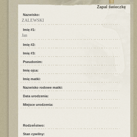
Zapal świeczkę
Nazwisko:
ZALEWSKI
Imię #1:
Jan
Imię #2:
Imię #3:
Pseudonim:
Imię ojca:
Imię matki:
Nazwisko rodowe matki:
Data urodzenia:
Miejsce urodzenia:
Rodzeństwo:
Stan cywilny: