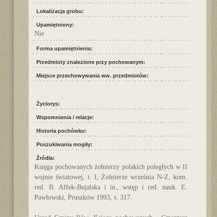
Lokalizacja grobu:
Upamiętniony:
Nie
Forma upamiętnienia:
Przedmioty znalezione przy pochowanym:
Miejsce przechowywania ww. przedmiotów:
Życiorys:
Wspomnienia / relacje:
Historia pochówku:
Poszukiwania mogiły:
Źródła:
Księga pochowanych żołnierzy polskich poległych w II
wojnie światowej, t. I, Żołnierze września N-Z, kom.
red. B. Affek-Bujalska i in., wstęp i red. nauk. E.
Pawłowski, Pruszków 1993, s. 317.