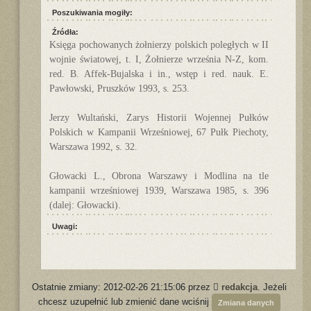
Poszukiwania mogiły:
Źródła:
Księga pochowanych żołnierzy polskich poległych w II
wojnie światowej, t. I, Żołnierze września N-Z, kom.
red. B. Affek-Bujalska i in., wstęp i red. nauk. E.
Pawłowski, Pruszków 1993, s. 253.
Jerzy Wultański, Zarys Historii Wojennej Pułków
Polskich w Kampanii Wrześniowej, 67 Pułk Piechoty,
Warszawa 1992, s. 32.
Głowacki L., Obrona Warszawy i Modlina na tle
kampanii wrześniowej 1939, Warszawa 1985, s. 396
(dalej: Głowacki).
Uwagi:
Ostatnie zmiany: 2012-02-26 21:15:06 przez
redakcja
. Jeżeli
chcesz uzupełnić lub zmienić dane wciśnij
Zmiana danych