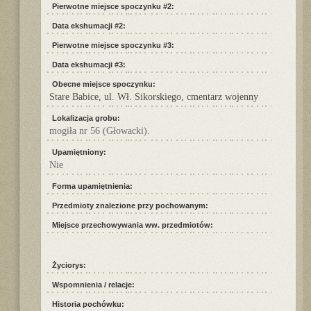
Pierwotne miejsce spoczynku #2:
Data ekshumacji #2:
Pierwotne miejsce spoczynku #3:
Data ekshumacji #3:
Obecne miejsce spoczynku:
Stare Babice, ul. Wł. Sikorskiego, cmentarz wojenny
Lokalizacja grobu:
mogiła nr 56 (Głowacki).
Upamiętniony:
Nie
Forma upamiętnienia:
Przedmioty znalezione przy pochowanym:
Miejsce przechowywania ww. przedmiotów:
Życiorys:
Wspomnienia / relacje:
Historia pochówku: