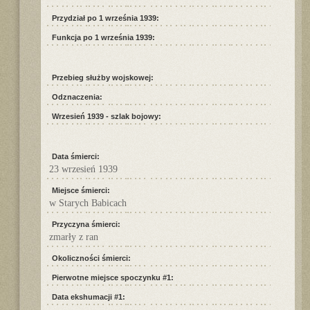
Przydział po 1 września 1939:
Funkcja po 1 września 1939:
Przebieg służby wojskowej:
Odznaczenia:
Wrzesień 1939 - szlak bojowy:
Data śmierci:
23 wrzesień 1939
Miejsce śmierci:
w Starych Babicach
Przyczyna śmierci:
zmarły z ran
Okoliczności śmierci:
Pierwotne miejsce spoczynku #1:
Data ekshumacji #1: