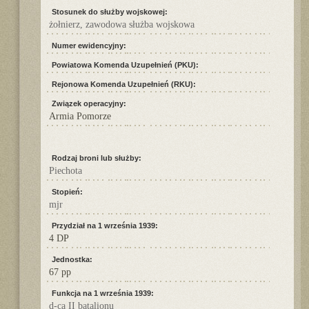
Stosunek do służby wojskowej:
żołnierz, zawodowa służba wojskowa
Numer ewidencyjny:
Powiatowa Komenda Uzupełnień (PKU):
Rejonowa Komenda Uzupełnień (RKU):
Związek operacyjny:
Armia Pomorze
Rodzaj broni lub służby:
Piechota
Stopień:
mjr
Przydział na 1 września 1939:
4 DP
Jednostka:
67 pp
Funkcja na 1 września 1939:
d-ca II batalionu