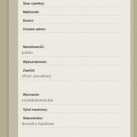
Stan cywilny:
Małżonek:
Dzieci:
Ostatni adres:
Narodowość:
polska
Wykształcenie:
Zawód:
oficer zawodowy
Wyznanie:
rzymskokatolickie
Tytuł naukowy:
Stanowisko:
dowódca batalionu