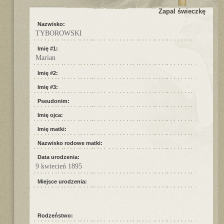
Zapal świeczkę
Nazwisko:
TYBOROWSKI
Imię #1:
Marian
Imię #2:
Imię #3:
Pseudonim:
Imię ojca:
Imię matki:
Nazwisko rodowe matki:
Data urodzenia:
9 kwiecień 1895
Miejsce urodzenia:
Rodzeństwo: